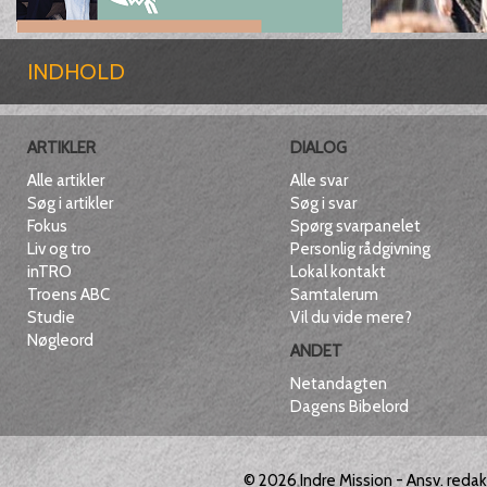
INDHOLD
ARTIKLER
DIALOG
Alle artikler
Alle svar
Søg i artikler
Søg i svar
Fokus
Spørg svarpanelet
Liv og tro
Personlig rådgivning
inTRO
Lokal kontakt
Troens ABC
Samtalerum
Studie
Vil du vide mere?
Nøgleord
ANDET
Netandagten
Dagens Bibelord
© 2026
Indre Mission
- Ansv. reda