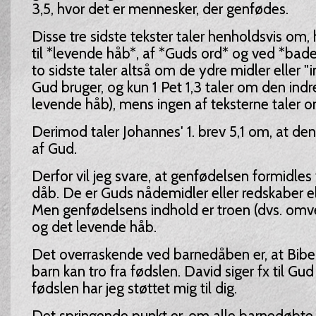
3,5, hvor det er mennesker, der genfødes.
Disse tre sidste tekster taler henholdsvis om,
til *levende håb*, af *Guds ord* og ved *bad
to sidste taler altså om de ydre midler eller 
Gud bruger, og kun 1 Pet 1,3 taler om den indr
levende håb), mens ingen af teksterne taler o
Derimod taler Johannes' 1. brev 5,1 om, at den
af Gud.
Derfor vil jeg svare, at genfødelsen formidle
dåb. De er Guds nådemidler eller redskaber el
Men genfødelsens indhold er troen (dvs. omve
og det levende håb.
Det overraskende ved barnedåben er, at Bibele
barn kan tro fra fødslen. David siger fx til Gud
fødslen har jeg støttet mig til dig.
Det springende punkt er, om alle barnedøbte k