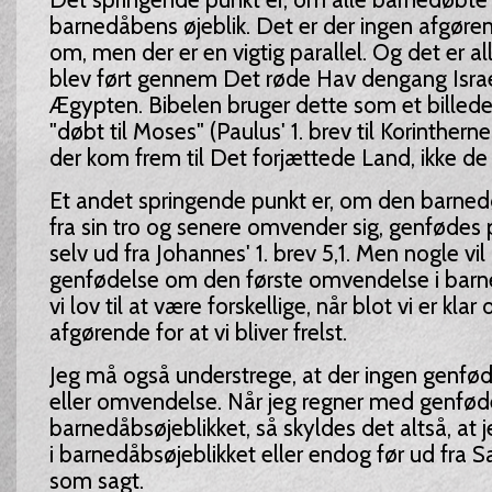
barnedåbens øjeblik. Det er der ingen afgør
om, men der er en vigtig parallel. Og det er a
blev ført gennem Det røde Hav dengang Israe
Ægypten. Bibelen bruger dette som et billede
"døbt til Moses" (Paulus' 1. brev til Korinthern
der kom frem til Det forjættede Land, ikke de
Et andet springende punkt er, om den barned
fra sin tro og senere omvender sig, genfødes p
selv ud fra Johannes' 1. brev 5,1. Men nogle vi
genfødelse om den første omvendelse i barn
vi lov til at være forskellige, når blot vi er klar 
afgørende for at vi bliver frelst.
Jeg må også understrege, at der ingen genfød
eller omvendelse. Når jeg regner med genføde
barnedåbsøjeblikket, så skyldes det altså, at 
i barnedåbsøjeblikket eller endog før ud fra 
som sagt.