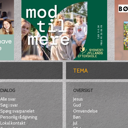
TEMA
DIALOG
OVERSIGT
Alle svar
Jesus
Søg i svar
Gud
Spørg svarpanelet
Omvendelse
Personlig rådgivning
Bøn
Lokal kontakt
Jul