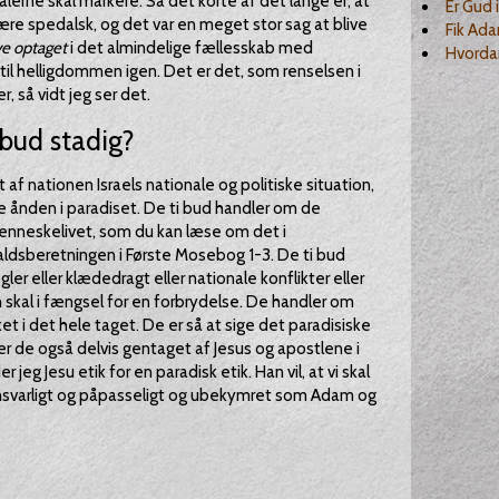
alerne skal markere. Så det korte af det lange er, at
Er Gud 
være spedalsk, og det var en meget stor sag at blive
Fik Ada
ve optaget
i det almindelige fællesskab med
Hvorda
il helligdommen igen. Det er det, som renselsen i
 så vidt jeg ser det.
 bud stadig?
 af nationen Israels nationale og politiske situation,
e ånden i paradiset. De ti bud handler om de
enneskelivet, som du kan læse om det i
dsberetningen i Første Mosebog 1-3. De ti bud
gler eller klædedragt eller nationale konflikter eller
an skal i fængsel for en forbrydelse. De handler om
 i det hele taget. De er så at sige det paradisiske
er de også delvis gentaget af Jesus og apostlene i
eg Jesu etik for en paradisk etik. Han vil, at vi skal
 ansvarligt og påpasseligt og ubekymret som Adam og