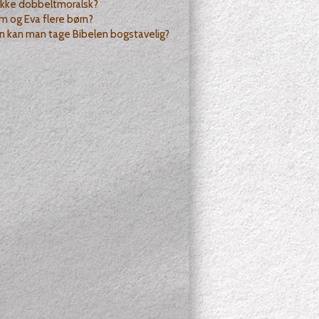
ikke dobbeltmoralsk?
m og Eva flere børn?
n kan man tage Bibelen bogstavelig?