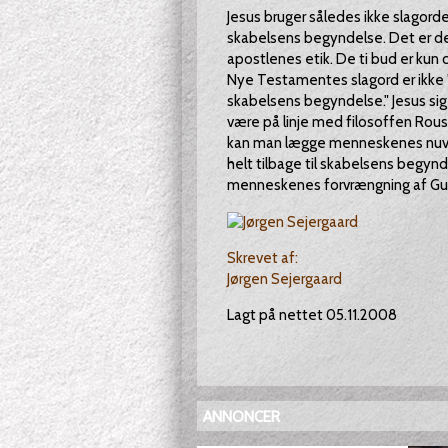
Jesus bruger således ikke slagorde
skabelsens begyndelse. Det er den
apostlenes etik. De ti bud er kun 
Nye Testamentes slagord er ikke "
skabelsens begyndelse." Jesus siger
være på linje med filosoffen Roussea
kan man lægge menneskenes nuværen
helt tilbage til skabelsens begyn
menneskenes forvrængning af Gud
Skrevet af:
Jørgen Sejergaard
Lagt på nettet 05.11.2008
ANNONCER