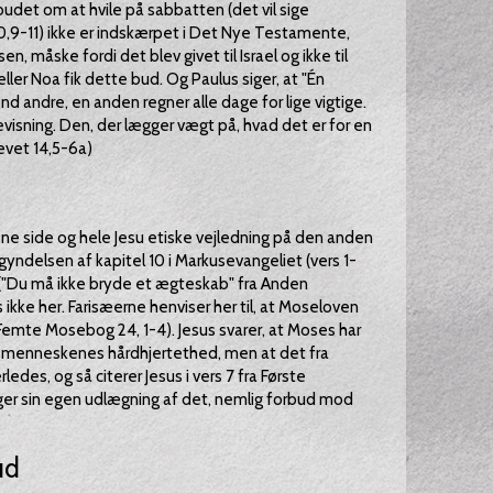
budet om at hvile på sabbatten (det vil sige
9-11) ikke er indskærpet i Det Nye Testamente,
n, måske fordi det blev givet til Israel og ikke til
r Noa fik dette bud. Og Paulus siger, at "Én
nd andre, en anden regner alle dage for lige vigtige.
evisning. Den, der lægger vægt på, hvad det er for en
evet 14,5-6a)
ne side og hele Jesu etiske vejledning på den anden
yndelsen af kapitel 10 i Markusevangeliet (vers 1-
e ("Du må ikke bryde et ægteskab" fra Anden
ke her. Farisæerne henviser her til, at Moseloven
(Femte Mosebog 24, 1-4). Jesus svarer, at Moses har
af menneskenes hårdhjertethed, men at det fra
des, og så citerer Jesus i vers 7 fra Første
ger sin egen udlægning af det, nemlig forbud mod
ud