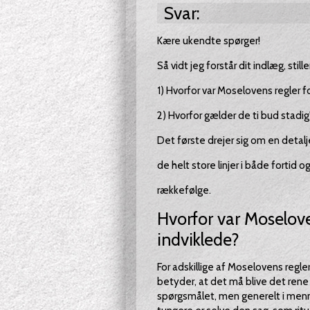
Svar:
Kære ukendte spørger!
Så vidt jeg forstår dit indlæg, stil
1) Hvorfor var Moselovens regler f
2) Hvorfor gælder de ti bud stadig
Det første drejer sig om en detalj
de helt store linjer i både fortid o
rækkefølge.
Hvorfor var Moseloven
indviklede?
For adskillige af Moselovens regl
betyder, at det må blive det rene 
spørgsmålet, men generelt i mennesk