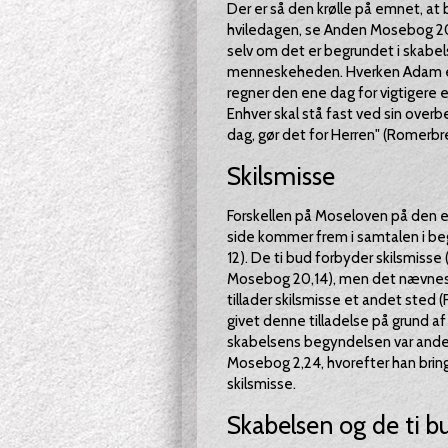
Der er så den krølle på emnet, at 
hviledagen, se Anden Mosebog 20,
selv om det er begrundet i skabelse
menneskeheden. Hverken Adam elle
regner den ene dag for vigtigere e
Enhver skal stå fast ved sin overb
dag, gør det for Herren" (Romerbr
Skilsmisse
Forskellen på Moseloven på den e
side kommer frem i samtalen i beg
12). De ti bud forbyder skilsmiss
Mosebog 20,14), men det nævnes ik
tillader skilsmisse et andet sted 
givet denne tilladelse på grund 
skabelsens begyndelsen var anderle
Mosebog 2,24, hvorefter han brin
skilsmisse.
Skabelsen og de ti b