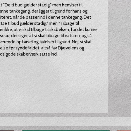
t "De ti bud gælder stadig," men henviser til
ne tankegang, der ligger til grund for hans og
citeret, når de passer ind i denne tankegang. Det
De ti bud gælder stadig," men "Tilbage til
 ikke, at vi skal tilbage til skabelsen, for det kunne
u, der siger, at vi skal tilbage til naturen, og så
de opførsel og følelser til grund. Nej, vi skal
delse før syndefaldet, altså før Djævelens og
s gode skaberværk satte ind.