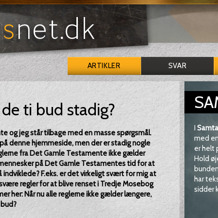
ARTIKLER
SVAR
SA
de ti bud stadig?
I
Samta
e og jeg står tilbage med en masse spørgsmål.
med en 
å på denne hjemmeside, men der er stadig nogle
er helt
t reglerne fra Det Gamle Testamente ikke gælder
Hold øj
il mennesker på Det Gamle Testamentes tid for at
bunden 
ndviklede? F.eks. er det virkeligt svært for mig at
har tek
svære regler for at blive renset i Tredje Mosebog
sidder k
r her: Når nu alle reglerne ikke gælder længere,
i bud?