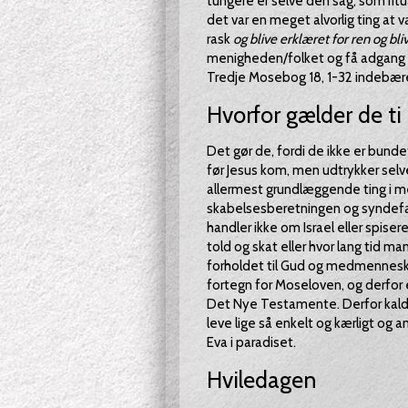
tungere er selve den sag, som ritu
det var en meget alvorlig ting at 
rask
og blive erklæret for ren og bli
menigheden/folket og få adgang t
Tredje Mosebog 18, 1-32 indebærer,
Hvorfor gælder de ti
Det gør de, fordi de ikke er bundet
før Jesus kom, men udtrykker selv
allermest grundlæggende ting i m
skabelsesberetningen og syndefal
handler ikke om Israel eller spisere
told og skat eller hvor lang tid m
forholdet til Gud og medmennesket
fortegn for Moseloven, og derfor 
Det Nye Testamente. Derfor kalder j
leve lige så enkelt og kærligt og
Eva i paradiset.
Hviledagen