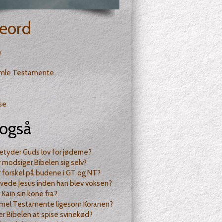
eord
n
mle Testamente
se
også
tyder Guds lov for jøderne?
 modsiger Bibelen sig selv?
 forskel på budene i GT og NT?
vede Jesus inden han blev voksen?
k Kain sin kone fra?
mel Testamente ligesom Koranen?
r Bibelen at spise svinekød?