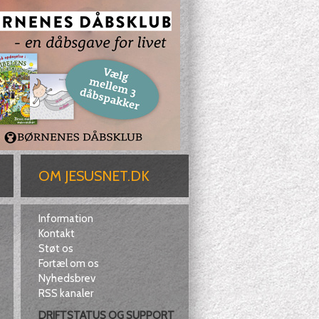
OM JESUSNET.DK
Information
Kontakt
Støt os
Fortæl om os
Nyhedsbrev
RSS kanaler
DRIFTSTATUS OG SUPPORT