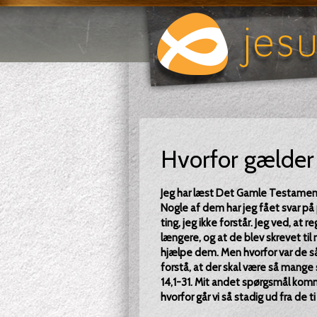
Hvorfor gælder 
Jeg har læst Det Gamle Testament
Nogle af dem har jeg fået svar p
ting, jeg ikke forstår. Jeg ved, a
længere, og at de blev skrevet t
hjælpe dem. Men hvorfor var de så i
forstå, at der skal være så mange 
14,1-31. Mit andet spørgsmål komme
hvorfor går vi så stadig ud fra de t