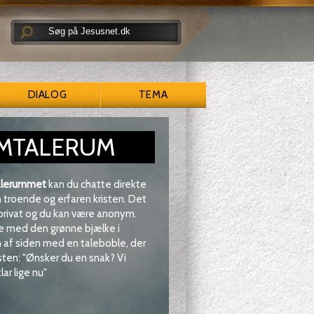
DIALOG
TEMA
MTALERUM
lerummet
kan du chatte direkte
troende og erfaren kristen. Det
 privat og du kan være anonym.
e med den grønne bjælke i
af siden med en taleboble, der
sten: "Ønsker du en snak? Vi
lar lige nu"