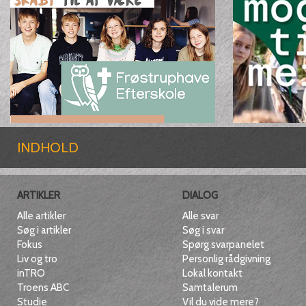
INDHOLD
ARTIKLER
DIALOG
Alle artikler
Alle svar
Søg i artikler
Søg i svar
Fokus
Spørg svarpanelet
Liv og tro
Personlig rådgivning
inTRO
Lokal kontakt
Troens ABC
Samtalerum
Studie
Vil du vide mere?