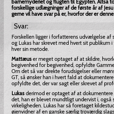
barnemyderiet og flugten til Egypten. Altså 
forskellige udlægninger af de første år af Jesu
gerne vil have svar på er, hvorfor der er denne
Svar:
Forskellen ligger i forfatterens udvælgelse af 
og Lukas har skrevet med hvert sit publikum 
hver sin metode.
Mattæus
er meget optaget af at skildre, hvorle
begivenhed for begivenhed, opfyldte Gamme
Om det så var direkte forudsigelser eller møn
GT, så ønsker han i hvert fald at dokumentere,
opfyldte det, der var sagt eller skrevet af prof
Lukas
derimod er optaget af at dokumentere 
det, han er blevet mundtligt undervist i, og
virkeligheden. Lukas har så foretaget kildestu
øjenvidner af en ganske særlig troværdig slag