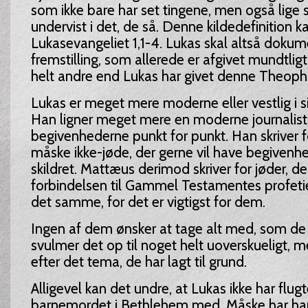
som ikke bare har set tingene, men også lige 
undervist i det, de så. Denne kildedefinition kan
Lukasevangeliet 1,1-4. Lukas skal altså doku
fremstilling, som allerede er afgivet mundtli
helt andre end Lukas har givet denne Theophi
Lukas er meget mere moderne eller vestlig i sin
Han ligner meget mere en moderne journalist,
begivenhederne punkt for punkt. Han skriver f
måske ikke-jøde, der gerne vil have begivenh
skildret. Mattæus derimod skriver for jøder, de
forbindelsen til Gammel Testamentes profetie
det samme, for det er vigtigst for dem.
Ingen af dem ønsker at tage alt med, som de 
svulmer det op til noget helt uoverskueligt, 
efter det tema, de har lagt til grund.
Alligevel kan det undre, at Lukas ikke har flug
barnemordet i Bethlehem med. Måske har han 