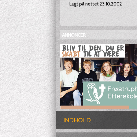
Lagt på nettet 23.10.2002
ANNONCER
INDHOLD