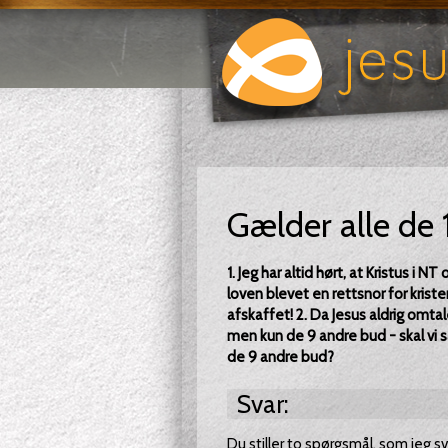
Gælder alle de 
1. Jeg har altid hørt, at Kristus i N
loven blevet en rettsnor for kriste
afskaffet! 2. Da Jesus aldrig omta
men kun de 9 andre bud - skal vi 
de 9 andre bud?
Svar:
Du stiller to spørgsmål, som jeg sva