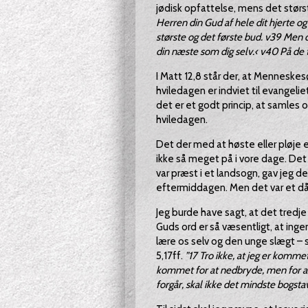
jødisk opfattelse, mens det størs
Herren din Gud af hele dit hjerte og 
største og det første bud. v39 Men d
din næste som dig selv.‹ v40 På de 
I Matt 12,8 står der, at Menneske
hviledagen er indviet til evangel
det er et godt princip, at samles 
hviledagen.
Det der med at høste eller pløje 
ikke så meget på i vore dage. Det 
var præst i et landsogn, gav jeg det
eftermiddagen. Men det var et dår
Jeg burde have sagt, at det tredje b
Guds ord er så væsentligt, at ingen
lære os selv og den unge slægt – s
5,17ff.
”17 Tro ikke, at jeg er komme
kommet for at nedbryde, men for at 
forgår, skal ikke det mindste bogstav 