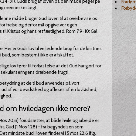
17,24-31). Guds brug af loven på den måde peger på
Fordømm
ig menneskeslægt.
Forbyde
 denne måde bruger Gud loven til at overbevise os
for frelse og derfor må opgive vor egen
 til Kristus og hans retfærdighed. Rom 7,9-10; Gal
e. Her er Guds lov til vejledende brug for de kristnes
i bud, som bestemt ikke er afskaffet.
ge lov fører til forkastelse af det Gud har gjort for
er sekulariseringens dræbende frugt!
betydning at de ti bud anvendes på vort
r ud af vor bevidsthed og afløses af en lovløshed,
ighed.
ud om hviledagen ikke mere?
os 20,8) forudsætter, at både hvile og arbejde er
 fra Gud (1 Mos 1,28) - fra begyndelsen som
t mindste bud i loven finder vi i 5 Mos 22.6 iflg.