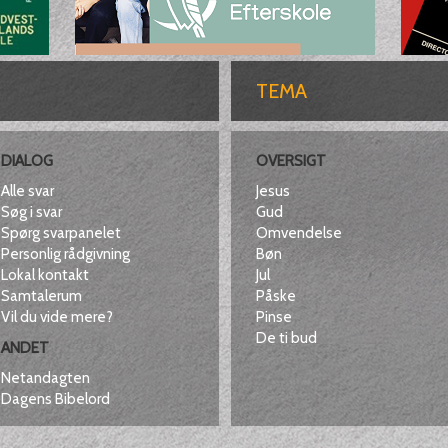
TEMA
DIALOG
OVERSIGT
Alle svar
Jesus
Søg i svar
Gud
Spørg svarpanelet
Omvendelse
Personlig rådgivning
Bøn
Lokal kontakt
Jul
Samtalerum
Påske
Vil du vide mere?
Pinse
De ti bud
ANDET
Netandagten
Dagens Bibelord