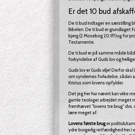
Er det 10 bud afskaff
De ti bud indtager en særstilling b
Bibelen. De ti bud er grundlaget for
bjerg (2 Mosebog 20,1ff)og for pr
Testamente.
De ti bud er på samme måde både
forkyndelse af Guds lov og hellige 
Guds lov er Guds vilje! Derfor sk
om syndernes forladelse, sådan a
Kristus som lovens opfylder.
Det jeg her har nævnt kan virke me
gamle teologer arbejdet meget m
fremhævet "lovens tre brug" dvs. 
lære meget af.
Lovens første brug
er politisk/sa
ydre borgerlig retfærdighed her i 