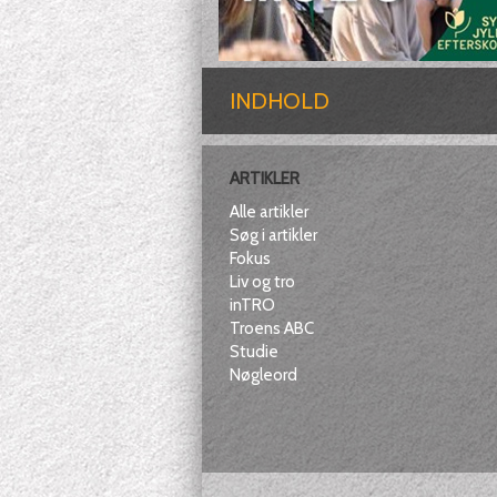
INDHOLD
ARTIKLER
Alle artikler
Søg i artikler
Fokus
Liv og tro
inTRO
Troens ABC
Studie
Nøgleord