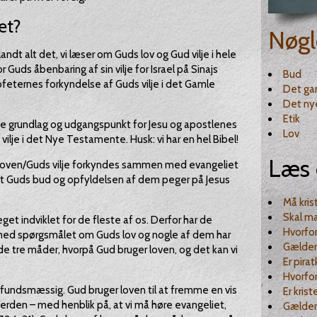
et?
Nøgl
landt alt det, vi læser om Guds lov og Gud vilje i hele
 Guds åbenbaring af sin vilje for Israel på Sinajs
Bud
ofeternes forkyndelse af Guds vilje i det Gamle
Det ga
Det ny
Etik
 grundlag og udgangspunkt for Jesu og apostlenes
Lov
vilje i det Nye Testamente. Husk: vi har en hel Bibel!
Læs 
al loven/Guds vilje forkyndes sammen med evangeliet
t Guds bud og opfyldelsen af dem peger på Jesus
Må kris
Skal ma
get indviklet for de fleste af os. Derfor har de
Hvorfor
ed spørgsmålet om Guds lov og nogle af dem har
Gælder
de tre måder, hvorpå Gud bruger loven, og det kan vi
Er pira
Hvorfor
mfundsmæssig. Gud bruger loven til at fremme en vis
Er kris
verden – med henblik på, at vi må høre evangeliet,
Gælder 