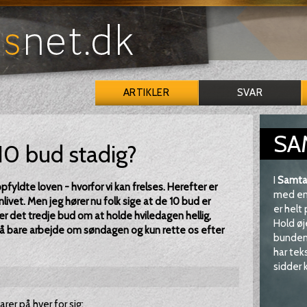
ARTIKLER
SVAR
SA
10 bud stadig?
I
Samta
T opfyldte loven - hvorfor vi kan frelses. Herefter er
med en 
nlivet. Men jeg hører nu folk sige at de 10 bud er
er helt
ler det tredje bud om at holde hviledagen hellig,
Hold øj
så bare arbejde om søndagen og kun rette os efter
bunden 
har tek
sidder k
rer på hver for sig: