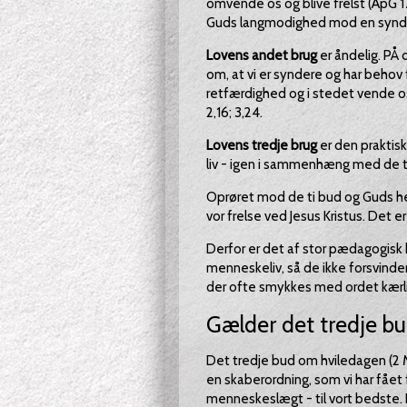
omvende os og blive frelst (ApG 
Guds langmodighed mod en synd
Lovens andet brug
er åndelig. PÅ
om, at vi er syndere og har behov 
retfærdighed og i stedet vende os
2,16; 3,24.
Lovens tredje brug
er den praktisk
liv - igen i sammenhæng med de t
Oprøret mod de ti bud og Guds helli
vor frelse ved Jesus Kristus. Det 
Derfor er det af stor pædagogisk 
menneskeliv, så de ikke forsvinde
der ofte smykkes med ordet kærl
Gælder det tredje b
Det tredje bud om hviledagen (2 M
en skaberordning, som vi har fået
menneskeslægt - til vort bedste. De