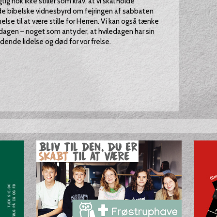
gtig nok ikke stiller som krav, at vi skal holde
de bibelske vidnesbyrd om fejringen af sabbaten
nelse til at være stille for Herren. Vi kan også tænke
sdagen – noget som antyder, at hviledagen har sin
ende lidelse og død for vor frelse.