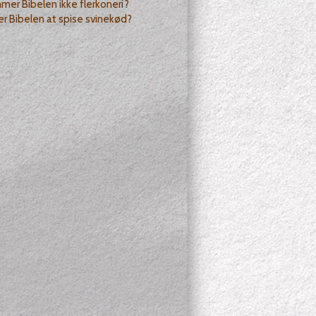
er Bibelen ikke flerkoneri?
r Bibelen at spise svinekød?