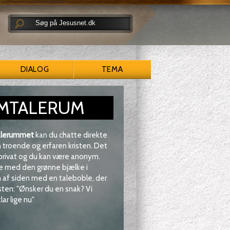
DIALOG
TEMA
MTALERUM
lerummet
kan du chatte direkte
troende og erfaren kristen. Det
 privat og du kan være anonym.
e med den grønne bjælke i
af siden med en taleboble, der
sten: "Ønsker du en snak? Vi
lar lige nu"