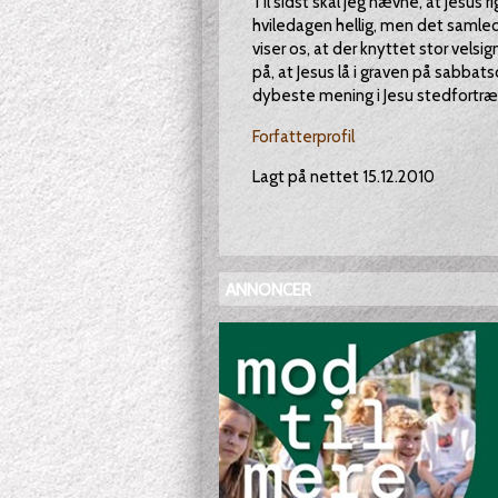
Til sidst skal jeg nævne, at Jesus ri
hviledagen hellig, men det samle
viser os, at der knyttet stor velsig
på, at Jesus lå i graven på sabbat
dybeste mening i Jesu stedfortræd
Forfatterprofil
Lagt på nettet 15.12.2010
ANNONCER