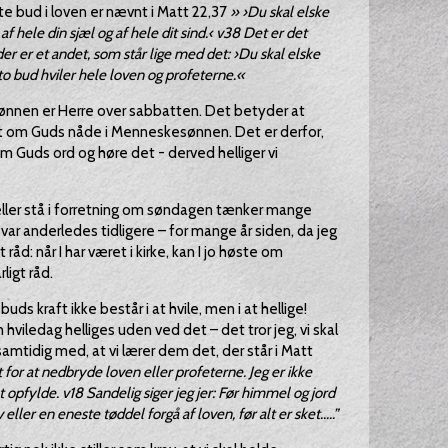
te bud i loven er nævnt i Matt 22,37
» ›Du skal elske
af hele din sjæl og af hele dit sind.‹ v38 Det er det
er er et andet, som står lige med det: ›Du skal elske
to bud hviler hele loven og profeterne.«
sønnen er Herre over sabbatten. Det betyder at
iet om Guds nåde i Menneskesønnen. Det er derfor,
om Guds ord og høre det - derved helliger vi
eller stå i forretning om søndagen tænker mange
var anderledes tidligere – for mange år siden, da jeg
 råd: når I har været i kirke, kan I jo høste om
ligt råd.
uds kraft ikke består i at hvile, men i at hellige!
 hviledag helliges uden ved det – det tror jeg, vi skal
amtidig med, at vi lærer dem det, der står i Matt
t for at nedbryde loven eller profeterne. Jeg er ikke
opfylde. v18 Sandelig siger jeg jer: Før himmel og jord
eller en eneste tøddel forgå af loven, før alt er sket.....”