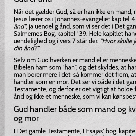
Når det gælder Gud, så er han ikke en mand,
Jesus lærer os i Johannes-evangeliet kapitel 4
ånd"
, ja uendelig ånd, som vi ser det i Det g
Salmernes Bog, kapitel 139. Hele kapitlet ha
uendelighed og i vers 7 står der.
"Hvor skulle 
din ånd?"
Selv om Gud hverken er mand eller menneske
Bibelen ham som "han", og det skyldes, at han
man borer mere i det, så kommer det frem, at 
handler som en mor. Det ser vi både i det g
Testamente, og derfor er det vigtigt at holde f
ånd og ikke et menneske, som vi kan kønsbe
Gud handler både som mand og kvi
og mor
I Det gamle Testamente, I Esajas' bog, kapitel