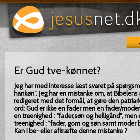
Er Gud tve-kønnet?
Jeg har med interesse læst svaret på spørgsmå
hankøn". Jeg har en mistanke om, at Bibelens sk
redigeret med det formål, at gøre den patriar
ord: Gud er ikke en fader men en fader/moder,
en treenighed : "fader,søn og helligånd", men 
treenighed : "fader, gom og søn samt moder b
Kan i be- eller afkræfte denne mistanke ?