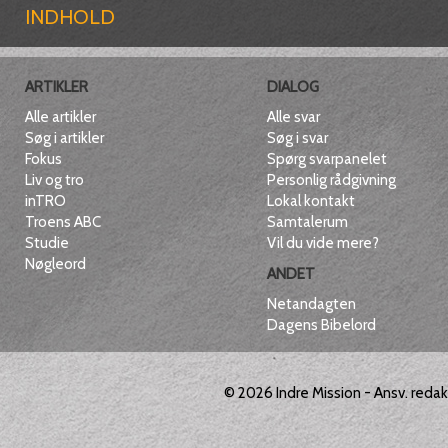
INDHOLD
ARTIKLER
DIALOG
Alle artikler
Alle svar
Søg i artikler
Søg i svar
Fokus
Spørg svarpanelet
Liv og tro
Personlig rådgivning
inTRO
Lokal kontakt
Troens ABC
Samtalerum
Studie
Vil du vide mere?
Nøgleord
ANDET
Netandagten
Dagens Bibelord
© 2026
Indre Mission
- Ansv. reda