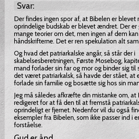
Svar:
Der findes ingen spor af, at Bibelen er blevet 
oprindelige budskab er blevet ændret. Der er 
mange teorier om det, men ingen af dem kan 
håndskrifterne. Det er ren spekulation alt sa
Og hvad det patriarkalske angår, så står der i
skabelsesberetningen, Første Mosebog, kapitel
mand forlader sin far og mor og binder sig til 
det været patriarkalsk, så havde der stået, at 
forlade sin familie og bosætte sig hos sin man
Jeg må således afkræfte din mistanke om, at 
redigeret for at få den til at fremstå patriarka
oprindeligt er fjernet. Nedenfor vil du også fin
eksempler fra Bibelen, som ikke passer ind i en
forståelse.
Gud er ånd