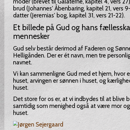
moder (brevet til Galaterne, kapitel 4, vers 27
brud (Johannes' Åbenbaring, kapitel 21, vers 
datter (Jeremias' bog, kapitel 31, vers 21-22).
Et billede på Gud og hans fælless
mennesker
Gud selv består derimod af Faderen og Sønn
Helligånden. Der er ét navn, men tre personli
navnet.
Vi kan sammenligne Gud med et hjem, hvor ej
huset, arvingen er sønnen i huset, og kærlighe
huset.
Det store for os er, at vi indbydes til at blive 
samtidig som menighed også at være mor og 
huset.