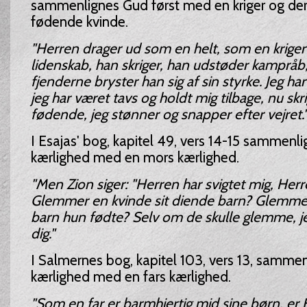
sammenlignes Gud først med en kriger og d
fødende kvinde.
"Herren drager ud som en helt, som en kriger
lidenskab, han skriger, han udstøder kampråb,
fjenderne bryster han sig af sin styrke. Jeg har t
jeg har været tavs og holdt mig tilbage, nu skr
fødende, jeg stønner og snapper efter vejret.
I Esajas' bog, kapitel 49, vers 14-15 sammenl
kærlighed med en mors kærlighed.
"Men Zion siger: "Herren har svigtet mig, Herr
Glemmer en kvinde sit diende barn? Glemme
barn hun fødte? Selv om de skulle glemme, j
dig."
I Salmernes bog, kapitel 103, vers 13, samme
kærlighed med en fars kærlighed.
"Som en far er barmhjertig mid sine børn, er