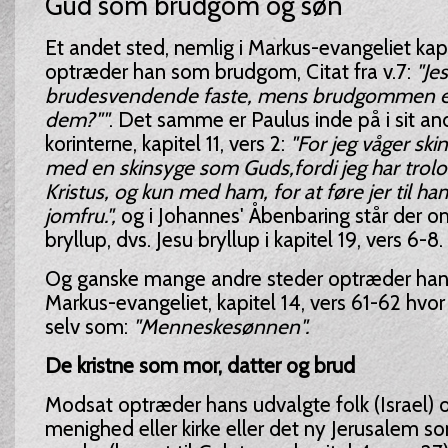
Gud som brudgom og søn
Et andet sted, nemlig i Markus-evangeliet kapit
optræder han som brudgom, Citat fra v.7:
"Je
brudesvendende faste, mens brudgommen
dem?""
. Det samme er Paulus inde på i sit and
korinterne, kapitel 11, vers 2:
"For jeg våger ski
med en skinsyge som Guds,fordi jeg har trolo
Kristus, og kun med ham, for at føre jer til h
jomfru.",
og i Johannes' Åbenbaring står der
bryllup, dvs. Jesu bryllup i kapitel 19, vers 6-8.
Og ganske mange andre steder optræder han 
Markus-evangeliet, kapitel 14, vers 61-62 hvor
selv som:
"Menneskesønnen".
De kristne som mor, datter og brud
Modsat optræder hans udvalgte folk (Israel) o
menighed eller kirke eller det ny Jerusalem 