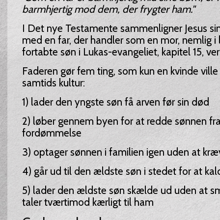
barmhjertig mod dem, der frygter ham."
I Det nye Testamente sammenligner Jesus si
med en far, der handler som en mor, nemlig i
fortabte søn i Lukas-evangeliet, kapitel 15, ver
Faderen gør fem ting, som kun en kvinde ville 
samtids kultur:
1) lader den yngste søn få arven før sin død
2) løber gennem byen for at redde sønnen fr
fordømmelse
3) optager sønnen i familien igen uden at kræ
4) går ud til den ældste søn i stedet for at ka
5) lader den ældste søn skælde ud uden at 
taler tværtimod kærligt til ham