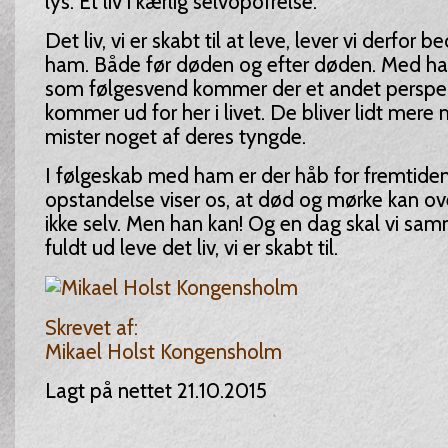
lys. Et liv i kærlig selvopofrelse.
Det liv, vi er skabt til at leve, lever vi derf
ham. Både før døden og efter døden. Med ha
som følgesvend kommer der et andet perspekti
kommer ud for her i livet. De bliver lidt mere 
mister noget af deres tyngde.
I følgeskab med ham er der håb for fremtiden
opstandelse viser os, at død og mørke kan ove
ikke selv. Men han kan! Og en dag skal vi 
fuldt ud leve det liv, vi er skabt til.
Skrevet af:
Mikael Holst Kongensholm
Lagt på nettet 21.10.2015