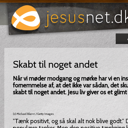
Skabt til noget andet
Når vi møder modgang og mørke har vi en inst
fornemmelse af, at det ikke var sådan, det sku
skabt til noget andet. Jesu liv giver os et glimt
(c) Michael Blann / Getty Images
”Tænk positivt, og så skal alt nok blive godt.” 
populære tanker. Men den positive tænkning k