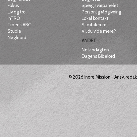
Fokus
Spørg svarpanelet
Liv og tro
Personlig rådgivning
inTRO
Lokal kontakt
Troens ABC
Samtalerum
Studie
Vil du vide mere?
Nøgleord
ANDET
Netandagten
Dagens Bibelord
© 2026
Indre Mission
- Ansv. reda