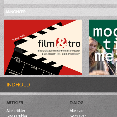
ANNONCER
INDHOLD
ARTIKLER
DIALOG
Alle artikler
Alle svar
Søg i artikler
Søg i svar