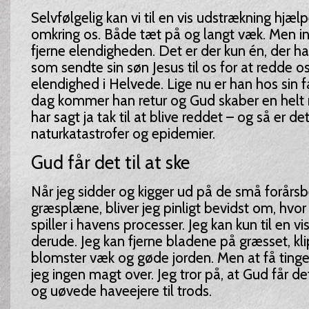
Selvfølgelig kan vi til en vis udstrækning hjæ
omkring os. Både tæt på og langt væk. Men in
fjerne elendigheden. Det er der kun én, der ha
som sendte sin søn Jesus til os for at redde o
elendighed i Helvede. Lige nu er han hos sin f
dag kommer han retur og Gud skaber en helt ny 
har sagt ja tak til at blive reddet – og så er de
naturkatastrofer og epidemier.
Gud får det til at ske
Når jeg sidder og kigger ud på de små forårs
græsplæne, bliver jeg pinligt bevidst om, hvor l
spiller i havens processer. Jeg kan kun til en vi
derude. Jeg kan fjerne bladene på græsset, kl
blomster væk og gøde jorden. Men at få tingen
jeg ingen magt over. Jeg tror på, at Gud får det 
og uøvede haveejere til trods.