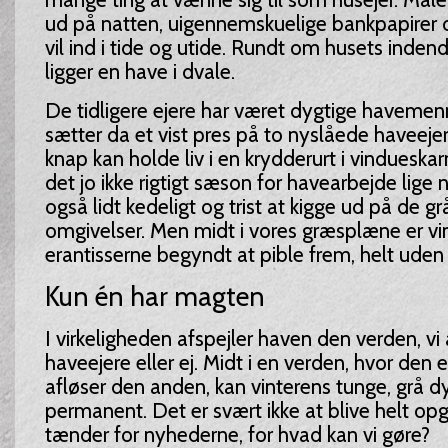
ud på natten, uigennemskuelige bankpapirer 
vil ind i tide og utide. Rundt om husets inden
ligger en have i dvale.
De tidligere ejere har været dygtige havemen
sætter da et vist pres på to nyslåede haveeje
knap kan holde liv i en krydderurt i vindueska
det jo ikke rigtigt sæson for havearbejde lige 
også lidt kedeligt og trist at kigge ud på de g
omgivelser. Men midt i vores græsplæne er v
erantisserne begyndt at pible frem, helt uden
Kun én har magten
I virkeligheden afspejler haven den verden, vi a
haveejere eller ej. Midt i en verden, hvor den 
afløser den anden, kan vinterens tunge, grå 
permanent. Det er svært ikke at blive helt opg
tænder for nyhederne, for hvad kan vi gøre?