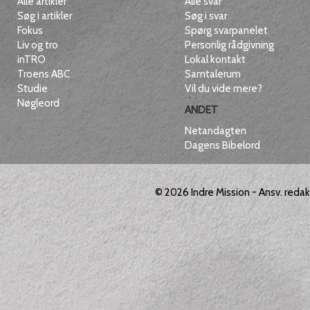
Alle artikler
Alle svar
Søg i artikler
Søg i svar
Fokus
Spørg svarpanelet
Liv og tro
Personlig rådgivning
inTRO
Lokal kontakt
Troens ABC
Samtalerum
Studie
Vil du vide mere?
Nøgleord
ANDET
Netandagten
Dagens Bibelord
© 2026
Indre Mission
- Ansv. reda