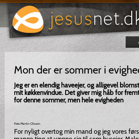
Mon der er sommer i evigh
Jeg er en elendig haveejer, og alligevel bloms
mit køkkenvindue. Det giver mig håb for fremt
for denne sommer, men hele evigheden
Foto: Martin Olsson
For nyligt overtog min mand og jeg vores førs
mange ting at vænne sig til som husejer. Maler