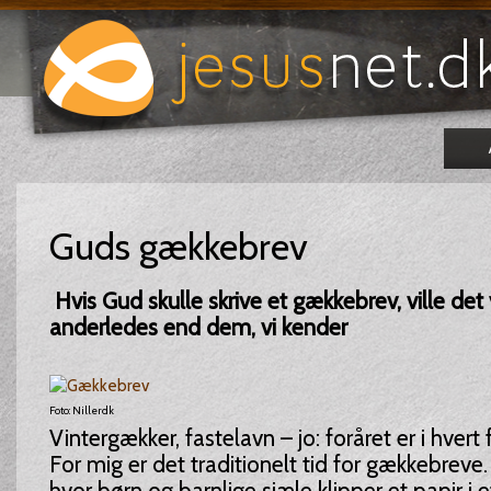
Guds gækkebrev
Hvis Gud skulle skrive et gækkebrev, ville det 
anderledes end dem, vi kender
Foto: Nillerdk
Vintergækker, fastelavn – jo: foråret er i hvert f
For mig er det traditionelt tid for gækkebreve
hvor børn og barnlige sjæle klipper et papir i 