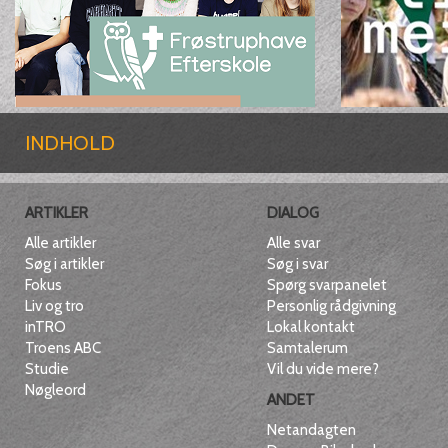
INDHOLD
ARTIKLER
DIALOG
Alle artikler
Alle svar
Søg i artikler
Søg i svar
Fokus
Spørg svarpanelet
Liv og tro
Personlig rådgivning
inTRO
Lokal kontakt
Troens ABC
Samtalerum
Studie
Vil du vide mere?
Nøgleord
ANDET
Netandagten