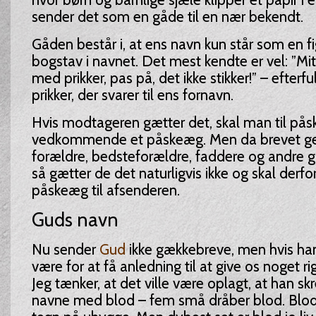
sender det som en gåde til en nær bekendt.
Gåden består i, at ens navn kun står som en fi
bogstav i navnet. Det mest kendte er vel: ”Mit
med prikker, pas på, det ikke stikker!” – efterfu
prikker, der svarer til ens fornavn.
Hvis modtageren gætter det, skal man til pås
vedkommende et påskeæg. Men da brevet ger
forældre, bedsteforældre, faddere og andre 
så gætter de det naturligvis ikke og skal derfo
påskeæg til afsenderen.
Guds navn
Nu sender
Gud
ikke gækkebreve, men hvis han 
være for at få anledning til at give os noget rig
Jeg tænker, at det ville være oplagt, at han skr
navne med blod – fem små dråber blod. Blod e