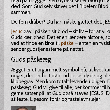
tegn på uhygge. Men dybest set er blod jo liv
død. Som Gud selv skriver det i Bibelen: Blod
sammen.
De fem dråber? Du har måske gættet det: JE
Jesus
gav i påsken sit blod – sit liv – for at v
Guds kærlighed. Det er en længere historie, 
ved at finde en kirke til
påske
– enten en fysisk 
sender gudstjenesterne på nettet.
Guds påskeæg
Ægget er et urgammelt symbol på, at livet 
noget, der ser helt dødt ud. Jesus døde og ble
klippegrav. Men kom totalt levende ud igen. D
påskeæg, Gud vil give til alle, der kommer til 
gerne satser på, at Gud også staves JESUS. De
at feste. Ligesom forår og fastelavnsløjer.