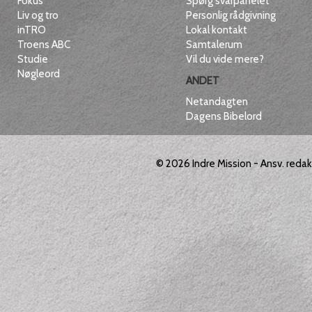
Fokus
Spørg svarpanelet
Liv og tro
Personlig rådgivning
inTRO
Lokal kontakt
Troens ABC
Samtalerum
Studie
Vil du vide mere?
Nøgleord
ANDET
Netandagten
Dagens Bibelord
© 2026
Indre Mission
- Ansv. reda