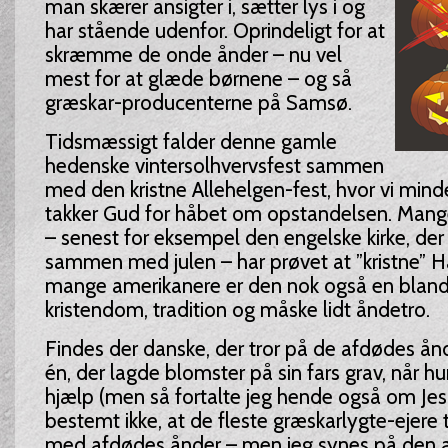
man skærer ansigter i, sætter lys i og
har stående udenfor. Oprindeligt for at
skræmme de onde ånder – nu vel
mest for at glæde børnene – og så
græskar-producenterne på Samsø.
Tidsmæssigt falder denne gamle
hedenske vintersolhvervsfest sammen
med den kristne Allehelgen-fest, hvor vi min
takker Gud for håbet om opstandelsen. Mange 
– senest for eksempel den engelske kirke, der 
sammen med julen – har prøvet at ”kristne” H
mange amerikanere er den nok også en bland
kristendom, tradition og måske lidt åndetro.
Findes der danske, der tror på de afdødes ån
én, der lagde blomster på sin fars grav, når h
hjælp (men så fortalte jeg hende også om Jesu
bestemt ikke, at de fleste græskarlygte-ejere 
med afdødes ånder – men jeg synes på den an