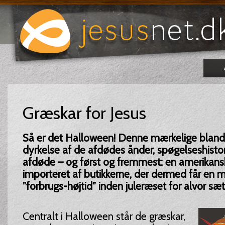
Græskar for Jesus
Så er det Halloween! Denne mærkelige blandi
dyrkelse af de afdødes ånder, spøgelseshisto
afdøde – og først og fremmest: en amerikansk 
importeret af butikkerne, der dermed får en m
”forbrugs-højtid” inden juleræset for alvor sæt
Centralt i Halloween står de græskar,