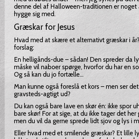
denne del af Halloween-traditionen er noget 
hygge sig med.
Græskar for Jesus
Hvad med at skære et alternativt græskar i år?
forslag:
En helligånds-due – sådan! Den spreder da ly
måske vil naboer spørge, hvorfor du har en sol
Og så kan du jo fortælle…
Man kunne også foreslå et kors – men ser det i
gravsteds-agtigt ud?
Du kan også bare lave en skør én: ikke spor u
bare skør! For at sige, at du ikke tager det her 
men du vil da gerne sprede lidt sjov og lys i m
Eller hvad med et smilende græskar? Et lille 