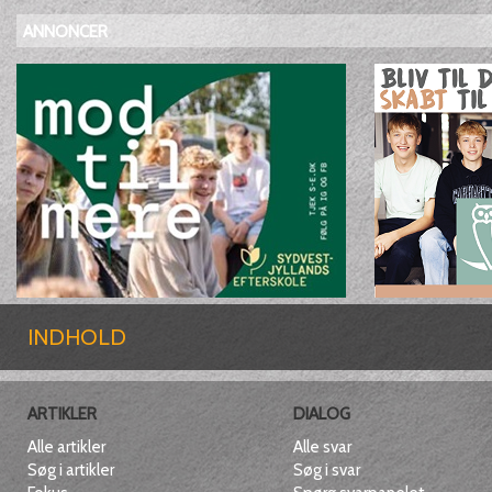
ANNONCER
INDHOLD
ARTIKLER
DIALOG
Alle artikler
Alle svar
Søg i artikler
Søg i svar