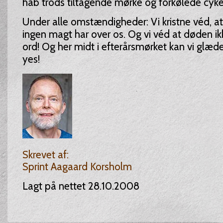
håb trods tiltagende mørke og forkølede cykel
Under alle omstændigheder: Vi kristne véd, a
ingen magt har over os. Og vi véd at døden ikk
ord! Og her midt i efterårsmørket kan vi glæde 
yes!
Skrevet af:
Sprint Aagaard Korsholm
Lagt på nettet 28.10.2008