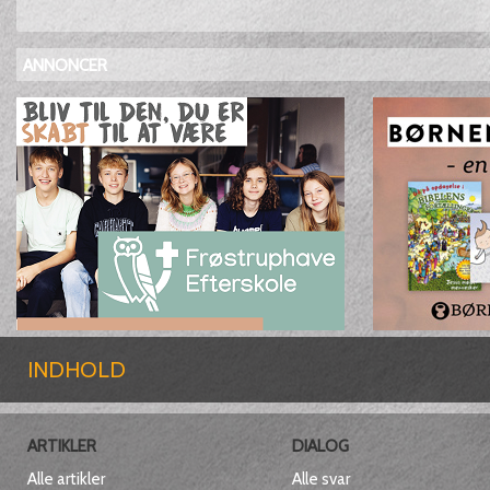
ANNONCER
INDHOLD
ARTIKLER
DIALOG
Alle artikler
Alle svar