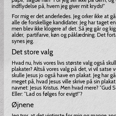
indflydelse på, hvem jeg giver mit kryds!”
For mig er det anderledes. Jeg orker ikke at g
alle de forskellige kandidater. Jeg har taget e
men blev ikke klogere af det. Så jeg går og kigg
alder, partifarve, køn og påklædning. Det fort
synes jeg.
Det store valg
Hvad nu, hvis vores livs største valg også skul
plakater? Altså vores valg på det, vi vil satse vo
skulle Jesus jo også have en plakat. Jeg har gå
meget på, hvad Jesus ville skrive på sin plakat
navnet: Jesus Kristus. Men hvad mere? ”Gud 
Eller: ”Lad os følges for evigt!”?
Øjnene
Jeg tror, at det vigtigste for mig og mange and