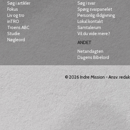
Søg i artikler
Søg i svar
Fokus
Spørg svarpanelet
Liv og tro
Personlig rådgivning
inTRO
Lokal kontakt
Troens ABC
Samtalerum
Studie
Vil du vide mere?
Nøgleord
ANDET
Netandagten
Dagens Bibelord
© 2026
Indre Mission
- Ansv. reda