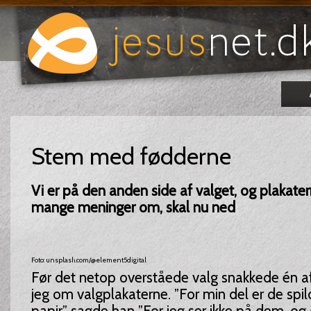
Stem med fødderne
Vi er på den anden side af valget, og plakate
mange meninger om, skal nu ned
Foto: unsplash.com/@element5digital
Før det netop overståede valg snakkede én a
jeg om valgplakaterne. ”For min del er de spil
papir,” sagde han ”For jeg ser ikke på dem, og