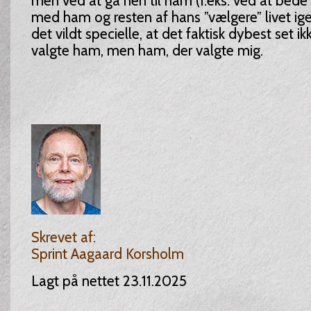
men ved at gå hen til ham (f.eks. ved at bede 
med ham og resten af hans ”vælgere” livet i
det vildt specielle, at det faktisk dybest set ik
valgte ham, men ham, der valgte mig.
Skrevet af:
Sprint Aagaard Korsholm
Lagt på nettet 23.11.2025