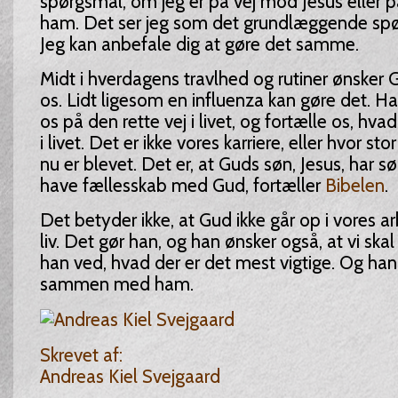
spørgsmål, om jeg er på vej mod Jesus eller p
ham. Det ser jeg som det grundlæggende spørg
Jeg kan anbefale dig at gøre det samme.
Midt i hverdagens travlhed og rutiner ønsker G
os. Lidt ligesom en influenza kan gøre det. H
os på den rette vej i livet, og fortælle os, hvad
i livet. Det er ikke vores karriere, eller hvor s
nu er blevet. Det er, at Guds søn, Jesus, har sør
have fællesskab med Gud, fortæller
Bibelen
.
Det betyder ikke, at Gud ikke går op i vores a
liv. Det gør han, og han ønsker også, at vi skal 
han ved, hvad der er det mest vigtige. Og han ø
sammen med ham.
Skrevet af:
Andreas Kiel Svejgaard