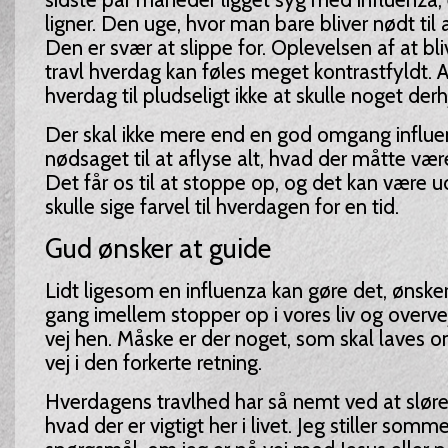
ligner. Den uge, hvor man bare bliver nødt til
Den er svær at slippe for. Oplevelsen af at bli
travl hverdag kan føles meget kontrastfyldt. At
hverdag til pludseligt ikke at skulle noget de
Der skal ikke mere end en god omgang influenza
nødsaget til at aflyse alt, hvad der måtte være
Det får os til at stoppe op, og det kan være 
skulle sige farvel til hverdagen for en tid.
Gud ønsker at guide
Lidt ligesom en influenza kan gøre det, ønsker
gang imellem stopper op i vores liv og overveje
vej hen. Måske er der noget, som skal laves o
vej i den forkerte retning.
Hverdagens travlhed har så nemt ved at sløre v
hvad der er vigtigt her i livet. Jeg stiller somm