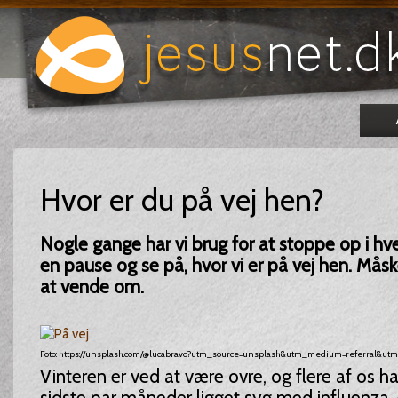
Hvor er du på vej hen?
Nogle gange har vi brug for at stoppe op i hv
en pause og se på, hvor vi er på vej hen. Måske
at vende om.
Foto: https://unsplash.com/@lucabravo?utm_source=unsplash&utm_medium=referral&utm
Vinteren er ved at være ovre, og flere af os h
sidste par måneder ligget syg med influenza, 