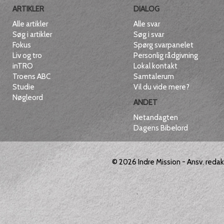
ARTIKLER
DIALOG
Alle artikler
Alle svar
Søg i artikler
Søg i svar
Fokus
Spørg svarpanelet
Liv og tro
Personlig rådgivning
inTRO
Lokal kontakt
Troens ABC
Samtalerum
Studie
Vil du vide mere?
Nøgleord
ANDET
Netandagten
Dagens Bibelord
© 2026
Indre Mission
- Ansv. reda