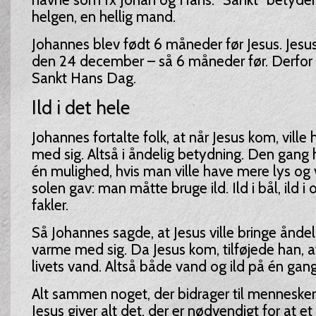
helgen, en hellig mand.
Johannes blev født 6 måneder før Jesus. Jesu
den 24 december – så 6 måneder før. Derfor e
Sankt Hans Dag.
Ild i det hele
Johannes fortalte folk, at når Jesus kom, ville 
med sig. Altså i åndelig betydning. Den gan
én mulighed, hvis man ville have mere lys og
solen gav: man måtte bruge ild. Ild i bål, ild i o
fakler.
Så Johannes sagde, at Jesus ville bringe åndel
varme med sig. Da Jesus kom, tilføjede han, a
livets vand. Altså både vand og ild på én gang
Alt sammen noget, der bidrager til mennesker
Jesus giver alt det, der er nødvendigt for at et 