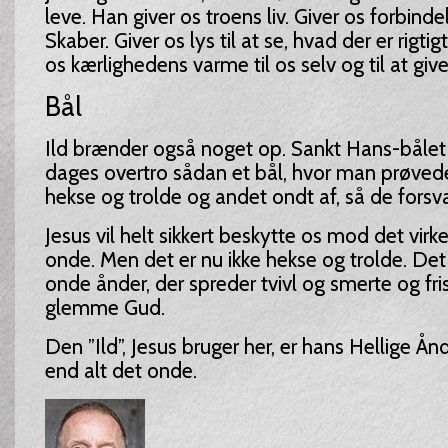
leve. Han giver os troens liv. Giver os forbin
Skaber. Giver os lys til at se, hvad der er rigtig
os kærlighedens varme til os selv og til at give
Bål
Ild brænder også noget op. Sankt Hans-bålet 
dages overtro sådan et bål, hvor man prøve
hekse og trolde og andet ondt af, så de forsv
Jesus vil helt sikkert beskytte os mod det virke
onde. Men det er nu ikke hekse og trolde. Det
onde ånder, der spreder tvivl og smerte og frist
glemme Gud.
Den ”Ild”, Jesus bruger her, er hans Hellige Ån
end alt det onde.