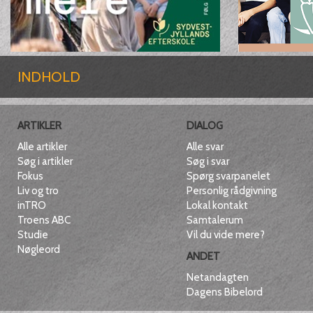
INDHOLD
ARTIKLER
DIALOG
Alle artikler
Alle svar
Søg i artikler
Søg i svar
Fokus
Spørg svarpanelet
Liv og tro
Personlig rådgivning
inTRO
Lokal kontakt
Troens ABC
Samtalerum
Studie
Vil du vide mere?
Nøgleord
ANDET
Netandagten
Dagens Bibelord