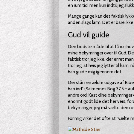
en rum tid, men kun indtil jeg slukk
Mange gange kan det faktisk lyk
anden slags larm. Det er bare ikke d
Gud vil guide
Den bedste måde til at få ro i ho
mine bekymringer over til Gud. Det
faktisk tror jeg ikke, der er ret 
tror jeg, at hvis jeg lytter til ham,
han guide mig igennem det.
Der står i en ældre udgave af Bibel
han ind" (Salmernes Bog 37,5 – au
andre ord: Kast dine bekymringer o
enormt godt lide det her vers, for
bekymringer, jeg må vælte dem o
For mig virker det ofte at "vælte 