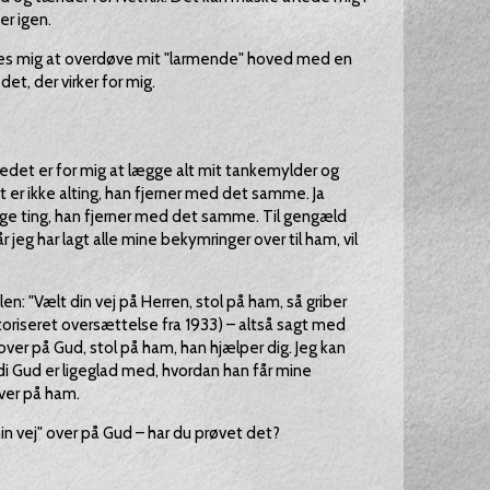
er igen.
kes mig at overdøve mit "larmende" hoved med en
et, der virker for mig.
vedet er for mig at lægge alt mit tankemylder og
 er ikke alting, han fjerner med det samme. Ja
mange ting, han fjerner med det samme. Til gengæld
 når jeg har lagt alle mine bekymringer over til ham, vil
en: "Vælt din vej på Herren, stol på ham, så griber
toriseret oversættelse fra 1933) – altså sagt med
ver på Gud, stol på ham, han hjælper dig. Jeg kan
di Gud er ligeglad med, hvordan han får mine
ver på ham.
min vej" over på Gud – har du prøvet det?