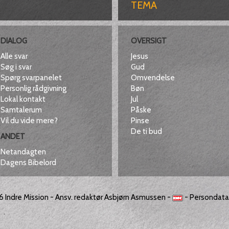
TEMA
DIALOG
OVERSIGT
Alle svar
Jesus
Søg i svar
Gud
Spørg svarpanelet
Omvendelse
Personlig rådgivning
Bøn
Lokal kontakt
Jul
Samtalerum
Påske
Vil du vide mere?
Pinse
De ti bud
ANDET
Netandagten
Dagens Bibelord
26
Indre Mission
- Ansv. redaktør Asbjørn Asmussen -
-
Persondatap