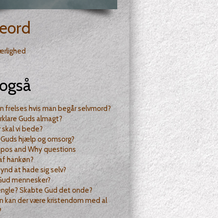
eord
ærlighed
også
 frelses hvis man begår selvmord?
orklare Guds almagt?
 skal vi bede?
r Guds hjælp og omsorg?
ippos and Why questions
af hankøn?
synd at hade sig selv?
 Gud mennesker?
 engle? Skabte Gud det onde?
n kan der være kristendom med al
?