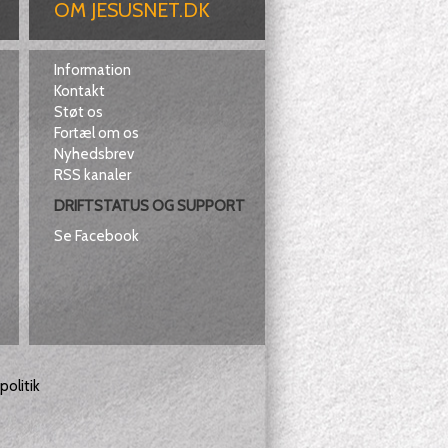
OM JESUSNET.DK
Information
Kontakt
Støt os
Fortæl om os
Nyhedsbrev
RSS kanaler
DRIFTSTATUS OG SUPPORT
Se Facebook
olitik