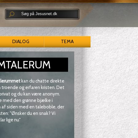
DIALOG
TEMA
MTALERUM
lerummet
kan du chatte direkte
troende og erfaren kristen. Det
 privat og du kan være anonym.
e med den grønne bjælke i
af siden med en taleboble, der
sten: "Ønsker du en snak? Vi
lar lige nu"