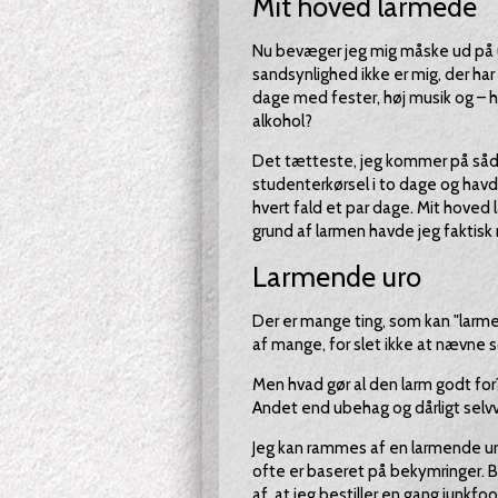
Mit hoved larmede
Nu bevæger jeg mig måske ud på u
sandsynlighed ikke er mig, der ha
dage med fester, høj musik og –
alkohol?
Det tætteste, jeg kommer på såda
studenterkørsel i to dage og havde 
hvert fald et par dage. Mit hoved
grund af larmen havde jeg faktisk r
Larmende uro
Der er mange ting, som kan "larme
af mange, for slet ikke at nævne 
Men hvad gør al den larm godt for
Andet end ubehag og dårligt selv
Jeg kan rammes af en larmende uro
ofte er baseret på bekymringer. B
af, at jeg bestiller en gang junkf