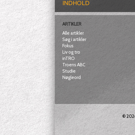
INDHOLD
ARTIKLER
Alle artikler
Søg i artikler
Fokus
Liv og tro
inTRO
Troens ABC
Studie
Nøgleord
© 20