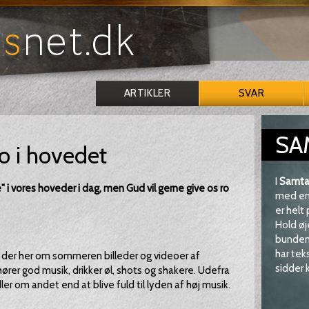
ARTIKLER
SVAR
SA
o i hovedet
I
Samta
 i vores hoveder i dag, men Gud vil gerne give os ro
med en 
er helt
Hold øj
bunden 
har tek
r der her om sommeren billeder og videoer af
sidder k
ører god musik, drikker øl, shots og shakere. Udefra
er om andet end at blive fuld til lyden af høj musik.