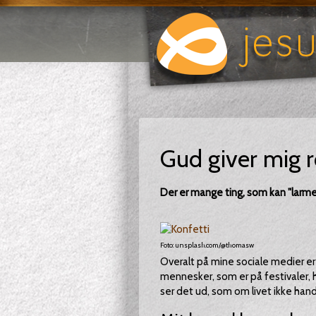
Gud giver mig r
Der er mange ting, som kan "larme"
Foto: unsplash.com/@thomasw
Overalt på mine sociale medier e
mennesker, som er på festivaler, h
ser det ud, som om livet ikke handl