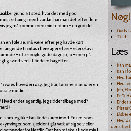
Nøgl
sikker grund. Et sted, hvor det med god
r mest erfaring, men hvordan har man det efter flere
 hvis jeg må komme med min fordom – en god del
Guds k
Tillid
n en følelse, må være efter, jeg havde kørt
Læs 
rungende tinnitus i flere uger efter – eller okay i
 larmede – efter nogle gode dage jo, jo – men på
igtig svært ved at finde ro bagefter.
Kan man
Kan I f
Hvorfor
Hvor e
" i vores hoveder i dag. Jeg tror, tømmermænd er en
Job, H
sociale medier …
Er Gud 
? Hvad er det egentlig, jeg sidder tilbage med?
Er det 
værd?
Frister
Elsker
, som jeg ikke kan finde kuren imod. En uro, som
Hvorda
ekymringer, som sjældent går væk af sig selv eller
den ufred
ood og tænder for Netflix. Det kan måske aflede mig i