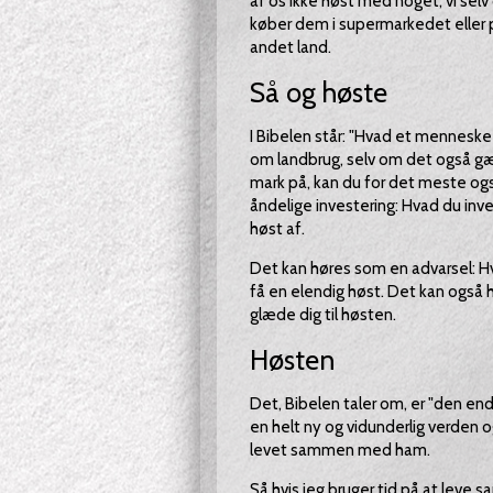
af os ikke høst med noget, vi selv d
køber dem i supermarkedet eller p
andet land.
Så og høste
I Bibelen står: "Hvad et menneske s
om landbrug, selv om det også gæl
mark på, kan du for det meste ogs
åndelige investering: Hvad du inves
høst af.
Det kan høres som en advarsel: Hvis
få en elendig høst. Det kan også h
glæde dig til høsten.
Høsten
Det, Bibelen taler om, er "den e
en helt ny og vidunderlig verden 
levet sammen med ham.
Så hvis jeg bruger tid på at leve 