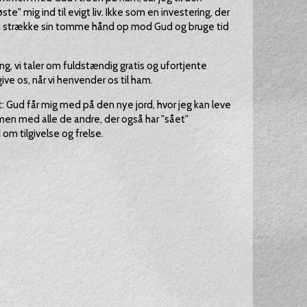
te" mig ind til evigt liv. Ikke som en investering, der
r at strække sin tomme hånd op mod Gud og bruge tid
ng, vi taler om fuldstændig gratis og ufortjente
ve os, når vi henvender os til ham.
t: Gud får mig med på den nye jord, hvor jeg kan leve
 med alle de andre, der også har "sået"
om tilgivelse og frelse.