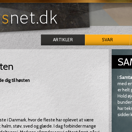
ARTIKLER
SVAR
SA
sten
I
Samta
de dig til høsten
med en 
er helt
Hold øj
bunden 
har tek
sidder k
ste i Danmark, hvor de fleste har oplevet at være
: halm, støv, sved og glæde. I dag forbinder mange