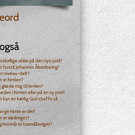
eord
også
forskellige aldre på den nye jord?
n forstå Johannes Åbenbaring?
en niveau-delt?
n er himlen?
g glæde mig til himlen?
heden i himlen eller på en ny jord?
 kan en kærlig Gud straffe så
nge himle er der?
 er dødsriget?
 hvornår er tusindårsriget?