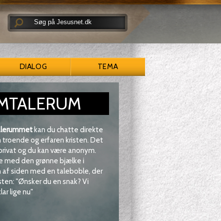
DIALOG
TEMA
MTALERUM
lerummet
kan du chatte direkte
troende og erfaren kristen. Det
 privat og du kan være anonym.
e med den grønne bjælke i
af siden med en taleboble, der
sten: "Ønsker du en snak? Vi
lar lige nu"