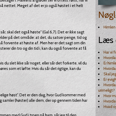
eltager i. Markens afgrøder ser vi oftest først, når vi
å nettet. Meget af det er jo også høstet i et helt
Nøgl
Himlen
år, skal det også høste" (Gal 6,7). Det er ikke sagt
Læs 
der på det område: at det, du satser penge, tid og
å forvente at høste af. Men her er det sagt om din
terer din tro og din tid i, kan du også forvente at få
Har vi 
Hvorda
 du slet ikke sår noget, eller sår det forkerte, vil du
Er himl
øres som et løfte: Hvis du sår det rigtige, kan du
Hvorda
Skal je
Er evig
Hvordan
urimeligt?
ndelige høst". Det er den dag, hvor Gud kommer med
Hvor ma
og samler (høster) alle dem, der op gennem tiden har
Hvordan
Hvad og
sammen med Gud i troen på ham, sår jeg til den