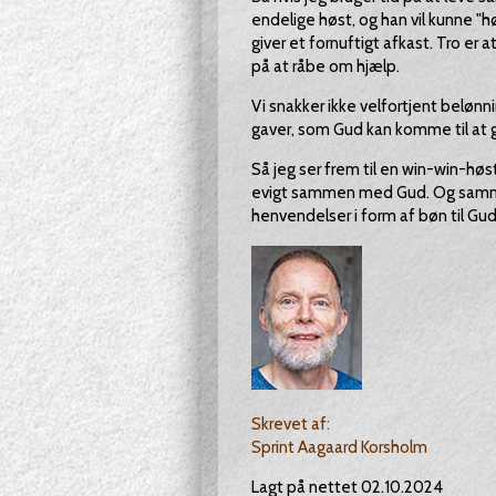
endelige høst, og han vil kunne "høs
giver et fornuftigt afkast. Tro e
på at råbe om hjælp.
Vi snakker ikke velfortjent belønni
gaver, som Gud kan komme til at gi
Så jeg ser frem til en win-win-høs
evigt sammen med Gud. Og sammen
henvendelser i form af bøn til Gud 
Skrevet af:
Sprint Aagaard Korsholm
Lagt på nettet 02.10.2024