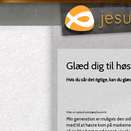
Glæd dig til hø
Hvis du sår det rigtige, kan du glæ
Foto: unsplash.com/@ejleusink
Min generation er muligvis den sid
med til at høste korn på markerne