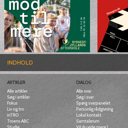
INDHOLD
ARTIKLER
DIALOG
Alle artikler
Alle svar
Søg i artikler
Søg i svar
Fokus
Spørg svarpanelet
Liv og tro
Personlig rådgivning
inTRO
Lokal kontakt
Troens ABC
Samtalerum
Studie
Vil du vide mere?