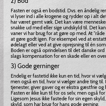
2) Bod
Fasten er også en bodstid. Dvs. en åndelig ren
vi lyser ind i alle krogene og rydder op i alt 
har været gemt væk. Det kan være mennesker v
snakke ud med eller sige undskyld til. Det kan
vaner vi har brug for at gøre op med. At "råd
at gøre godt igen. For eksempel ved at ersta
ødelagt eller ved at give oprejsning til én som
Boden er også oprindelsen til det danske ord
slags kompensation for en skade eller en ove
3) Gode gerninger
Endelig er fastetid ikke kun en tid, hvor vi væl
men også en tid, hvor vi vælger andre ting til. 
tjenester, giver gaver og er ekstra gæstfrie 
Fasten er ikke kun til for os selv, men også fo
Ligesom Jesus ikke fastede for sin egen skyld
skyld, som har brug for hans gode gerning.