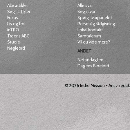
Alle artikler
Alle svar
Søg i artikler
Søg i svar
Fokus
Spørg svarpanelet
Liv og tro
Personlig rådgivning
inTRO
Lokal kontakt
Troens ABC
Samtalerum
Studie
Vil du vide mere?
Nøgleord
ANDET
Netandagten
Dagens Bibelord
© 2026
Indre Mission
- Ansv. reda