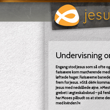
Undervisning om
Engang stod Jesus som så ofte og 
farisæere kom marcherende med 
løftede hager. Farisæerne bane
frem for Jesus. »Stå dér!« komma
Jesus med nedslåede øjne. »Mest
grebet i ægteskabsbrud – på fersk 
har Moses påbudt os at stene den 
med kvinden?«