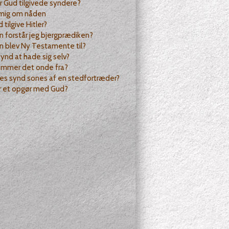
r Gud tilgivede syndere?
 mig om nåden
 tilgive Hitler?
 forstår jeg bjergprædiken?
n blev Ny Testamente til?
synd at hade sig selv?
ommer det onde fra?
es synd sones af en stedfortræder?
r et opgør med Gud?