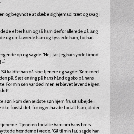
’
en og begyndte at slæbe sig hjemad, træt og svag i
jdede efter ham og så ham derfor allerede på lang
øde og omfavnede ham og kyssede ham, for han
ende op og sagde: ‘Nej, far. Jeg har syndet imod
..’
r. Så kaldte han på sine tjenere og sagde: ‘Kom med
den på. Sæt en ring på hans hånd og sko på hans
ste. For min søn var død, men er blevet levende igen.
det!’
e søn, kom den ældste søn hjem fra sit arbejde i
kke forstå det, for ingen havde fortalt ham, at der
f tjenerne. Tjeneren fortalte ham om hans brors
ttede hænderne i vrede. ‘Gå til min far,’ sagde han