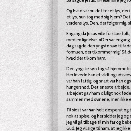
Så sagde Jesus: »Heller ikke jeg f
Og hvad var nu det for et lys, der i
et lys, hun tog med sig hjem? Det v
verdens lys. Den, der følger mig, s
Engang da Jesus ville forklare folk
med en lignelse. »Der var engang 
dag sagde den yngste søn til fadere
formuen, der tilkommer mig.’ Så d
hvad der tilkom ham.
Den yngste søn tog så hjemmefra 
Her levede han et vildt og udsvæve
var han fattig, og snart var han og
hungersnød. Det eneste arbejde, 
arbejdet gav ham dårligt nok føden
sammen med svinene, men ikke eng
Til sidst var han helt desperat o
nok at spise, og her sidder jeg og e
Jeg vil gå tilbage til min far og 
Gud. Jeg vil sige til ham, at jeg i