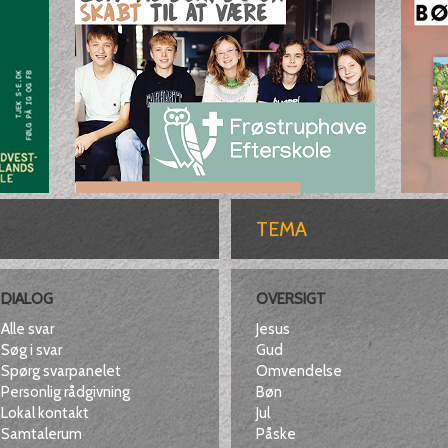
TEMA
DIALOG
OVERSIGT
Alle svar
Jesus
Søg i svar
Gud
Spørg svarpanelet
Omvendelse
Personlig rådgivning
Bøn
Lokal kontakt
Jul
Samtalerum
Påske