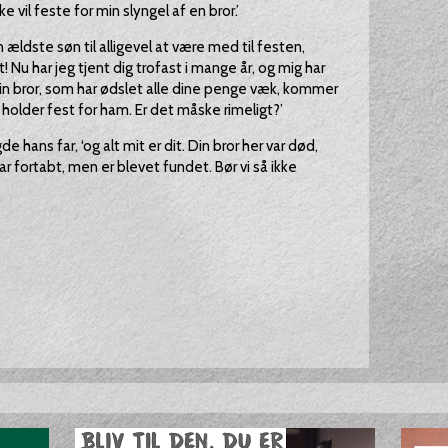
kke vil feste for min slyngel af en bror.’
 ældste søn til alligevel at være med til festen,
! Nu har jeg tjent dig trofast i mange år, og mig har
min bror, som har ødslet alle dine penge væk, kommer
holder fest for ham. Er det måske rimeligt?’
gde hans far, ‘og alt mit er dit. Din bror her var død,
r fortabt, men er blevet fundet. Bør vi så ikke