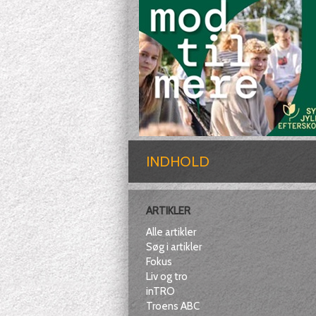
INDHOLD
ARTIKLER
Alle artikler
Søg i artikler
Fokus
Liv og tro
inTRO
Troens ABC