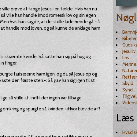
ville prøve at fange Jesus i en fælde. Hvis han nu
Nøgl
 så ville han handle imod romersk lov og sin egen
 Men hvis han sagde, at de skulle lade hende gå, så
ære at handle mod loven, og så kunne de anklage ham
Barmhj
Bibele
Guds k
Jesu liv
ls skræmte kvinde. Så satte han sig på hug og
Lov
n finger.
Menne
Nature
spurgte farisæerne ham igen, og da så Jesus op og
Retfær
 kaste den første sten.« Så gav han sig igen til at
Skyld
Synd
Tilgive
ge så stille af, indtil der ingen var tilbage.
Videns
sig omkring og spurgte så kvinden: »Hvor blev de af?
Læs 
Hvad sk