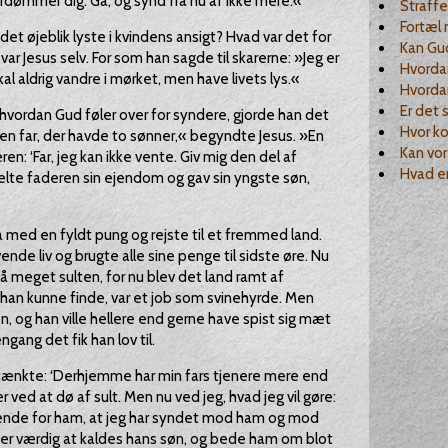
ordømmer dig. Gå, og synd fra nu af ikke mere.«
Straffe
Fortæl
 det øjeblik lyste i kvindens ansigt? Hvad var det for
Kan Gud
ar Jesus selv. For som han sagde til skarerne: »Jeg er
Hvordan
kal aldrig vandre i mørket, men have livets lys.«
Hvorda
Er det 
, hvordan Gud føler over for syndere, gjorde han det
Hvor k
en far, der havde to sønner,« begyndte Jesus. »En
Kan vor
n: ‘Far, jeg kan ikke vente. Giv mig den del af
Hvad e
elte faderen sin ejendom og gav sin yngste søn,
med en fyldt pung og rejste til et fremmed land.
nde liv og brugte alle sine penge til sidste øre. Nu
så meget sulten, for nu blev det land ramt af
han kunne finde, var et job som svinehyrde. Men
, og han ville hellere end gerne have spist sig mæt
ang det fik han lov til.
g tænkte: ‘Derhjemme har min fars tjenere mere end
r ved at dø af sult. Men nu ved jeg, hvad jeg vil gøre:
bekende for ham, at jeg har syndet mod ham og mod
kke er værdig at kaldes hans søn, og bede ham om blot