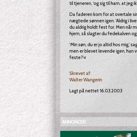
til tjeneren, ‘og sig til ham, at jeg i
Da faderen kom for at overtale sin
nægtede sønnen igen. ‘Aldrig i livet
du aldrig holdt fest for. Men når 
hjem, så slagter du fedekalven og 
‘Min søn, du er jo altid hos mig,’ sa
men er blevet levende igen, han va
feste?’«
Skrevet af:
Walter Wangerin
Lagt på nettet 16.03.2003
ANNONCER