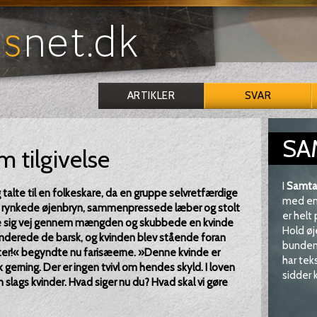
ARTIKLER
SVAR
SA
 tilgivelse
I
Samta
talte til en folkeskare, da en gruppe selvretfærdige
med en 
rynkede øjenbryn, sammenpressede læber og stolt
er helt
de sig vej gennem mængden og skubbede en kvinde
Hold øj
nderede de barsk, og kvinden blev stående foran
bunden 
er!« begyndte nu farisæerne. »Denne kvinde er
har tek
gerning. Der er ingen tvivl om hendes skyld. I loven
sidder k
slags kvinder. Hvad siger nu du? Hvad skal vi gøre