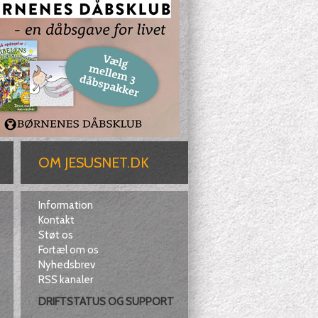
OM JESUSNET.DK
Information
Kontakt
Støt os
Fortæl om os
Nyhedsbrev
RSS kanaler
DRIFTSTATUS OG SUPPORT