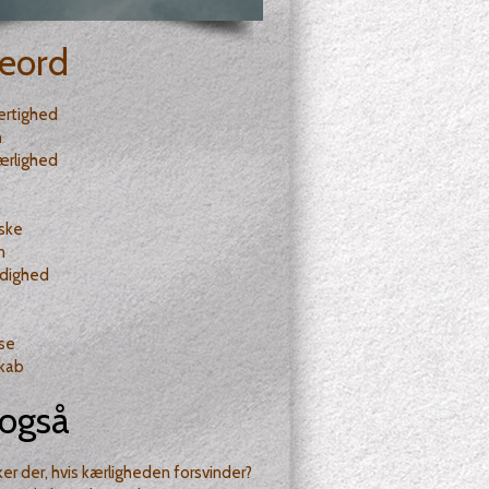
eord
ertighed
n
ærlighed
ske
n
dighed
lse
kab
også
er der, hvis kærligheden forsvinder?