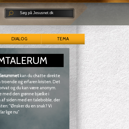
DIALOG
TEMA
MTALERUM
lerummet
kan du chatte direkte
troende og erfaren kristen. Det
 privat og du kan være anonym.
e med den grønne bjælke i
af siden med en taleboble, der
sten: "Ønsker du en snak? Vi
lar lige nu"