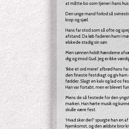
at måtte bo som tjener i hans hus.
Den unge mand forlod så svinesti
krop og sjæl.
Hans far stod som så ofte og spe
afstand. Da løb faderen ham i m
elskede stadig sin søn.
Men sønnen holdt hænderne afværg
dig og imod Gud. Jeg er ikke værdig .
‘Ikke et ord mere!’ afbrød hans fa
den fineste festdragt og giv ham 
fødder. Slagt en kalv og lad os fe
Han var fortabt, men er blevet fun
Mens de så festede for den yngst
marken. Han hørte musik og kunne i
skulle være fest.
‘Hvad sker der?’ spurgte han en a
hjemkomst, og den ældste bror kny