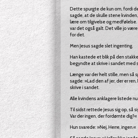
Dette spurgte de kun om, fordi de 
sagde, at de skulle stene kvinden,
lære om tilgivelse og medfølelse.
var det også galt. Det ville jo v
for det.
Men Jesus sagde slet ingenting.
Han kastede et blik på den stakke
begyndte at skrive i sandet med si
Længe var der helt stille, men så 
sagde: »Lad den af jer, der er ren,
skrive i sandet.
Alle kvindens anklagere listede nu li
Til sidst rettede Jesus sig op, så 
Var der ingen, der fordømte dig?«
Hun svarede: »Nej, Herre, ingen.«