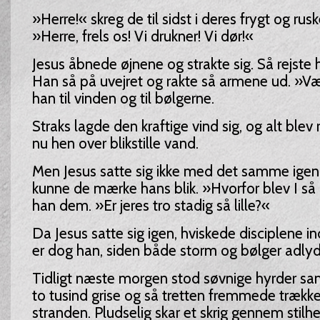
»Herre!« skreg de til sidst i deres frygt og r
»Herre, frels os! Vi drukner! Vi dør!«
Jesus åbnede øjnene og strakte sig. Så rejste h
Han så på uvejret og rakte så armene ud. »Vær
han til vinden og til bølgerne.
Straks lagde den kraftige vind sig, og alt blev 
nu hen over blikstille vand.
Men Jesus satte sig ikke med det samme igen.
kunne de mærke hans blik. »Hvorfor blev I så
han dem. »Er jeres tro stadig så lille?«
Da Jesus satte sig igen, hviskede disciplene
er dog han, siden både storm og bølger adly
Tidligt næste morgen stod søvnige hyrder 
to tusind grise og så tretten fremmede trækk
stranden. Pludselig skar et skrig gennem stilh