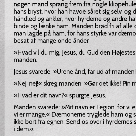
nøgen mand sprang frem fra nogle klippehuler
hans bryst, hvor han havde såret sig selv, og 
håndled og ankler, hvor hyrderne og andre ha
binde og lænke ham. Manden brød fri af alle 
man lagde på ham, for hans styrke var dæmon
besat af mange onde ånder.
»Hvad vil du mig, Jesus, du Gud den Højestes
manden.
Jesus svarede: »Urene ånd, far ud af manden
»Nej, nej!« skreg manden. »Gør det ikke! Pin m
»Hvad er dit navn?« spurgte Jesus.
Manden svarede: »Mit navn er Legion, for vi er
vi er mange.« Dæmonerne tryglede ham og s
ikke bort fra egnen. Send os over i hyrdernes sv
i dem.«