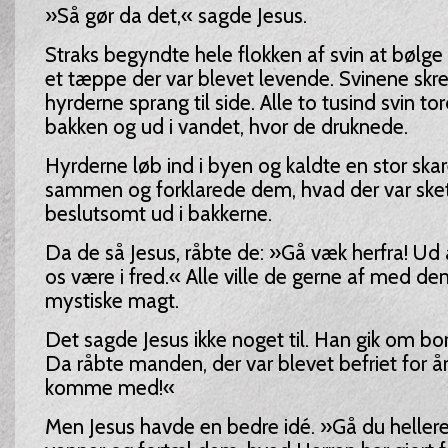
»Så gør da det,« sagde Jesus.
Straks begyndte hele flokken af svin at bølg
et tæppe der var blevet levende. Svinene skr
hyrderne sprang til side. Alle to tusind svin t
bakken og ud i vandet, hvor de druknede.
Hyrderne løb ind i byen og kaldte en stor sk
sammen og forklarede dem, hvad der var sket.
beslutsomt ud i bakkerne.
Da de så Jesus, råbte de: »Gå væk herfra! Ud 
os være i fred.« Alle ville de gerne af med 
mystiske magt.
Det sagde Jesus ikke noget til. Han gik om bor
Da råbte manden, der var blevet befriet for 
komme med!«
Men Jesus havde en bedre idé. »Gå du hellere 