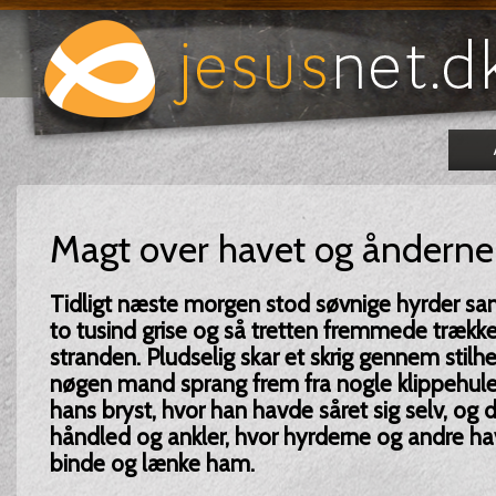
Magt over havet og ånderne
Tidligt næste morgen stod søvnige hyrder 
to tusind grise og så tretten fremmede trækk
stranden. Pludselig skar et skrig gennem stilh
nøgen mand sprang frem fra nogle klippehuler
hans bryst, hvor han havde såret sig selv, og 
håndled og ankler, hvor hyrderne og andre ha
binde og lænke ham.