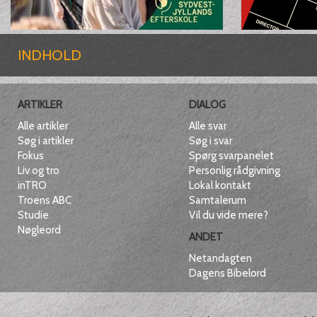
INDHOLD
ARTIKLER
DIALOG
Alle artikler
Alle svar
Søg i artikler
Søg i svar
Fokus
Spørg svarpanelet
Liv og tro
Personlig rådgivning
inTRO
Lokal kontakt
Troens ABC
Samtalerum
Studie
Vil du vide mere?
Nøgleord
ANDET
Netandagten
Dagens Bibelord