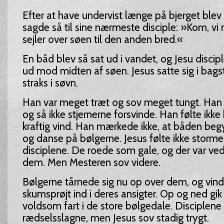
Efter at have undervist længe på bjerget blev
sagde så til sine nærmeste disciple: »Kom, vi 
sejler over søen til den anden bred.«
En båd blev så sat ud i vandet, og Jesu discip
ud mod midten af søen. Jesus satte sig i bag
straks i søvn.
Han var meget træt og sov meget tungt. Han t
og så ikke stjernerne forsvinde. Han følte ikke 
kraftig vind. Han mærkede ikke, at båden be
og danse på bølgerne. Jesus følte ikke storm
disciplene. De roede som gale, og der var ved 
dem. Men Mesteren sov videre.
Bølgerne tårnede sig nu op over dem, og vin
skumsprøjt ind i deres ansigter. Op og ned gi
voldsom fart i de store bølgedale. Disciplene
rædselsslagne, men Jesus sov stadig trygt.