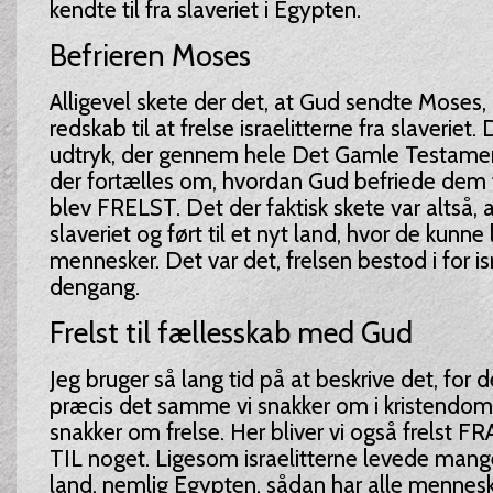
kendte til fra slaveriet i Egypten.
Befrieren Moses
Alligevel skete der det, at Gud sendte Moses
redskab til at frelse israelitterne fra slaveriet. 
udtryk, der gennem hele Det Gamle Testamen
der fortælles om, hvordan Gud befriede dem 
blev FRELST. Det der faktisk skete var altså, at
slaveriet og ført til et nyt land, hvor de kunne
mennesker. Det var det, frelsen bestod i for is
dengang.
Frelst til fællesskab med Gud
Jeg bruger så lang tid på at beskrive det, for de
præcis det samme vi snakker om i kristendom
snakker om frelse. Her bliver vi også frelst FR
TIL noget. Ligesom israelitterne levede mang
land, nemlig Egypten, sådan har alle mennesk