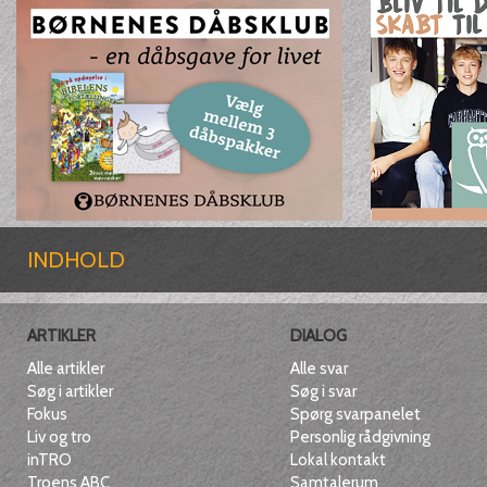
INDHOLD
ARTIKLER
DIALOG
Alle artikler
Alle svar
Søg i artikler
Søg i svar
Fokus
Spørg svarpanelet
Liv og tro
Personlig rådgivning
inTRO
Lokal kontakt
Troens ABC
Samtalerum