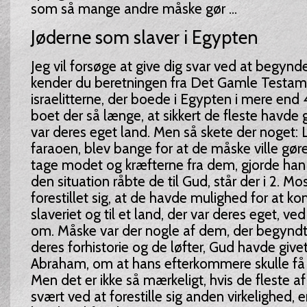
som så mange andre måske gør ...
Jøderne som slaver i Egypten
Jeg vil forsøge at give dig svar ved at begynd
kender du beretningen fra Det Gamle Testa
israelitterne, der boede i Egypten i mere end
boet der så længe, at sikkert de fleste havde g
var deres eget land. Men så skete der noget: 
faraoen, blev bange for at de måske ville gøre
tage modet og kræfterne fra dem, gjorde han d
den situation råbte de til Gud, står der i 2. 
forestillet sig, at de havde mulighed for at 
slaveriet og til et land, der var deres eget, ve
om. Måske var der nogle af dem, der begyndt
deres forhistorie og de løfter, Gud havde give
Abraham, om at hans efterkommere skulle få la
Men det er ikke så mærkeligt, hvis de fleste 
svært ved at forestille sig anden virkelighed, 