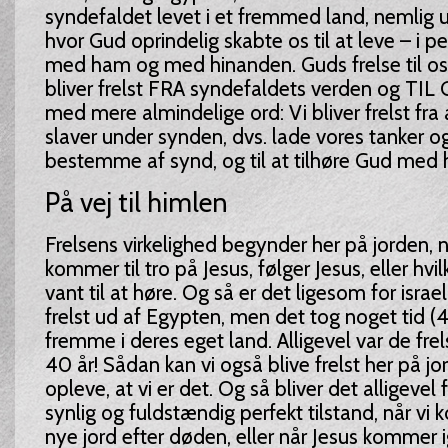
syndefaldet levet i et fremmed land, nemlig u
hvor Gud oprindelig skabte os til at leve – i p
med ham og med hinanden. Guds frelse til os 
bliver frelst FRA syndefaldets verden og TIL
med mere almindelige ord: Vi bliver frelst fra 
slaver under synden, dvs. lade vores tanker o
bestemme af synd, og til at tilhøre Gud med he
På vej til himlen
Frelsens virkelighed begynder her på jorden, når
kommer til tro på Jesus, følger Jesus, eller hvil
vant til at høre. Og så er det ligesom for israe
frelst ud af Egypten, men det tog noget tid (40
fremme i deres eget land. Alligevel var de frels
40 år! Sådan kan vi også blive frelst her på j
opleve, at vi er det. Og så bliver det alligevel f
synlig og fuldstændig perfekt tilstand, når v
nye jord efter døden, eller når Jesus kommer i