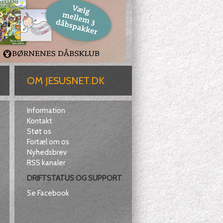
OM JESUSNET.DK
Information
Kontakt
Støt os
Fortæl om os
Nyhedsbrev
RSS kanaler
DRIFTSTATUS OG SUPPORT
Se Facebook