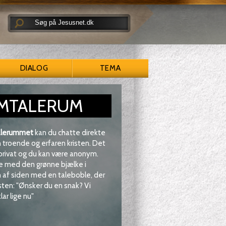
DIALOG
TEMA
MTALERUM
lerummet
kan du chatte direkte
troende og erfaren kristen. Det
 privat og du kan være anonym.
e med den grønne bjælke i
af siden med en taleboble, der
sten: "Ønsker du en snak? Vi
lar lige nu"