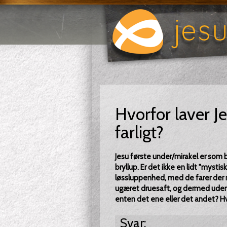
Hvorfor laver Je
farligt?
Jesu første under/mirakel er som b
bryllup. Er det ikke en lidt "mysti
løssluppenhed, med de farer der nu 
ugæret druesaft, og dermed uden
enten det ene eller det andet? Hv
Svar: