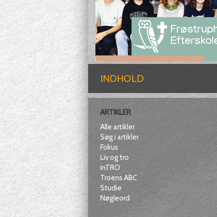
INDHOLD
ARTIKLER
Alle artikler
Søg i artikler
Fokus
Liv og tro
inTRO
Troens ABC
Studie
Nøgleord