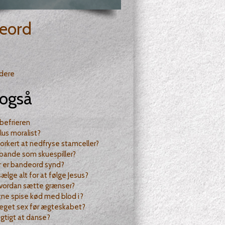
eord
ndere
også
 befrieren
lus moralist?
forkert at nedfryse stamceller?
bande som skuespiller?
r er bandeord synd?
sælge alt for at følge Jesus?
hvordan sætte grænser?
tne spise kød med blod i?
eget sex før ægteskabet?
rigtigt at danse?