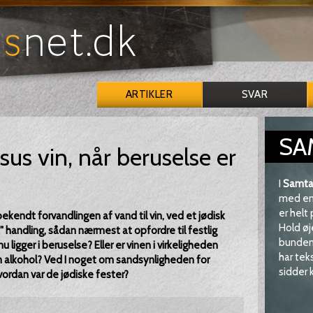
ARTIKLER
SVAR
SA
sus vin, når beruselse er
I
Samta
med en 
er helt
ekendt forvandlingen af vand til vin, ved et jødisk
Hold øj
sk" handling, sådan nærmest at opfordre til festlig
bunden 
ligger i beruselse? Eller er vinen i virkeligheden
har tek
 alkohol? Ved I noget om sandsynligheden for
sidder k
ordan var de jødiske fester?