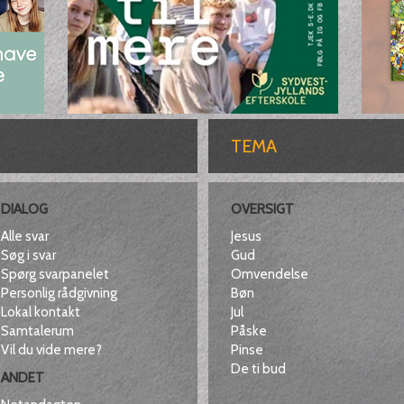
TEMA
DIALOG
OVERSIGT
Alle svar
Jesus
Søg i svar
Gud
Spørg svarpanelet
Omvendelse
Personlig rådgivning
Bøn
Lokal kontakt
Jul
Samtalerum
Påske
Vil du vide mere?
Pinse
De ti bud
ANDET