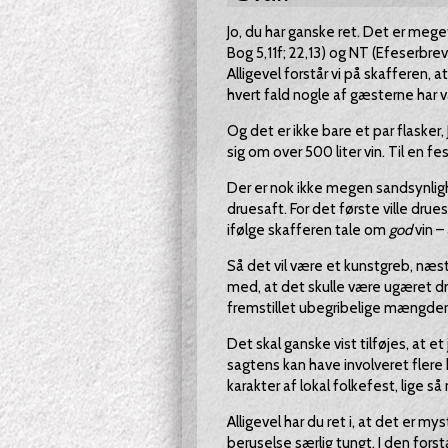
Jo, du har ganske ret. Det er meg
Bog 5,11f; 22,13) og NT (Efeserbre
Alligevel forstår vi på skafferen, a
hvert fald nogle af gæsterne har 
Og det er ikke bare et par flasker,
sig om over 500 liter vin. Til en fes
Der er nok ikke megen sandsynligh
druesaft. For det første ville drues
ifølge skafferen tale om
god
vin –
Så det vil være et kunstgreb, næs
med, at det skulle være ugæret dr
fremstillet ubegribelige mængder 
Det skal ganske vist tilføjes, at e
sagtens kan have involveret fle
karakter af lokal folkefest, lige så
Alligevel har du ret i, at det er my
beruselse særlig tungt. I den fors