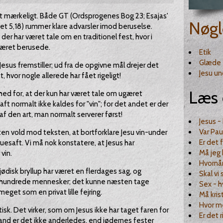
et mærkeligt. Både GT (Ordsprogenes Bog 23; Esajas'
Nøgl
vet 5,18) rummer klare advarsler imod beruselse.
t der har været tale om en traditionel fest, hvor i
været berusede.
Etik
Glæde
 Jesus fremstiller; ud fra de opgivne mål drejer det
Jesu u
t, hvor nogle allerede har fået rigeligt!
Læs 
ed for, at der kun har været tale om ugæret
aft normalt ikke kaldes for "vin"; for det andet er der
 af den art, man normalt serverer først!
Jesus -
Var Pau
ten vold mod teksten, at bortforklare Jesu vin-under
Er det 
uesaft. Vi må nok konstatere, at Jesus har
Må jeg 
vin.
Hvornå
t jødisk bryllup har været en flerdages sag, og
Skal vi 
re hundrede mennesker; det kunne næsten tage
Sex - 
 meget som en privat lille fejring.
Må kris
Hvor m
stisk. Det virker, som om Jesus ikke har taget faren for
Er det 
tand er det ikke anderledes, end jødernes fester