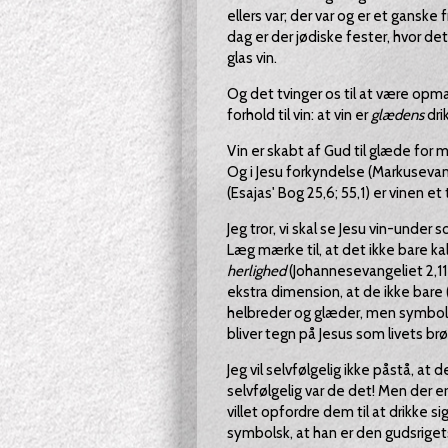
ellers var; der var og er et ganske fr
dag er der jødiske fester, hvor det
glas vin.
Og det tvinger os til at være op
forhold til vin: at vin er
glædens
drik
Vin er skabt af Gud til glæde for
Og i Jesu forkyndelse (Markusevan
(Esajas' Bog 25,6; 55,1) er vinen 
Jeg tror, vi skal se Jesu vin-unde
Læg mærke til, at det ikke bare ka
herlighed
(Johannesevangeliet 2,11)
ekstra dimension, at de ikke bare 
helbreder og glæder, men symbols
bliver tegn på Jesus som livets brø
Jeg vil selvfølgelig ikke påstå, at d
selvfølgelig var de det! Men der e
villet opfordre dem til at drikke si
symbolsk, at han er den gudsrige