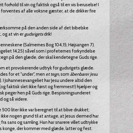
it forhold til vin og faktisk også til en vis beruselse! I
 forventes af alle voksne gæster, at de drikker fire
mærksomme på den anden side af det bibelske
, og at vin er
gudsrigets
drik!
 menneskene (Salmernes Bog 104,15; Højsangen 7).
geliet 14,25) såvel som i profeternes forkyndelse
et tegn på den glæde, der skal kendetegne Guds rige.
r som et provokerende udtryk for gudsrigets glæde.
ldes for et "under", men
et tegn,
som
åbenbarer Jesu
. I Johannesevangeliet har Jesu undere altid den
(og faktisk slet ikke først og fremmest!) hjælper og
k peger hen på Guds rige. Bespisningsunderet
d og så videre.
e 500 liter ikke var beregnet til at blive drukket;
r ikke nogen grund til at antage, at Jesus dermed har
g fra sans og samling. Han har snarere villet udtrykke
ts konge, der kommer med glæde, latter og fest.