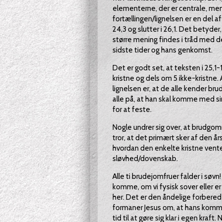
elementerne, der er centrale, men 
fortællingen/lignelsen er en del af
24,3 og slutter i 26,1. Det betyder
større mening findes i tråd med de
sidste tider og hans genkomst.
Det er godt set, at teksten i 25,1
kristne og dels om 5 ikke-kristne.
lignelsen er, at de alle kender b
alle på, at han skal komme med sin
for at feste.
Nogle undrer sig over, at brudgom
tror, at det primært sker af den år
hvordan den enkelte kristne vent
sløvhed/dovenskab.
Alle ti brudejomfruer falder i søv
komme, om vi fysisk sover eller er 
her. Det er den åndelige forbered
formaner Jesus om, at hans komme 
tid til at gøre sig klar i egen kra