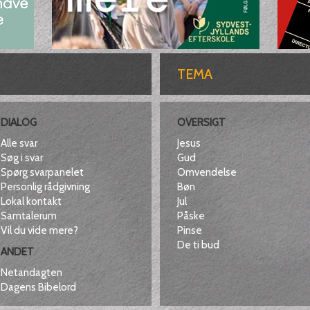
TEMA
DIALOG
OVERSIGT
Alle svar
Jesus
Søg i svar
Gud
Spørg svarpanelet
Omvendelse
Personlig rådgivning
Bøn
Lokal kontakt
Jul
Samtalerum
Påske
Vil du vide mere?
Pinse
De ti bud
ANDET
Netandagten
Dagens Bibelord