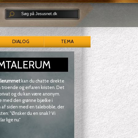
DIALOG
TEMA
MTALERUM
lerummet
kan du chatte direkte
troende og erfaren kristen. Det
 privat og du kan være anonym.
e med den grønne bjælke i
af siden med en taleboble, der
sten: "Ønsker du en snak? Vi
lar lige nu"