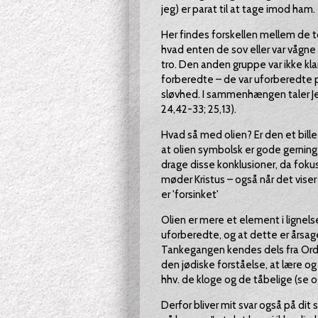
jeg) er parat til at tage imod ham.
Her findes forskellen mellem de t
hvad enten de sov eller var vågn
tro. Den anden gruppe var ikke kla
forberedte – de var uforberedte 
sløvhed. I sammenhængen taler Jes
24,42-33; 25,13).
Hvad så med olien? Er den et bille
at olien symbolsk er gode gerninger
drage disse konklusioner, da foku
møder Kristus – også når det viser 
er 'forsinket'
Olien er mere et element i lignels
uforberedte, og at dette er årsagen 
Tankegangen kendes dels fra Ords
den jødiske forståelse, at lære og
hhv. de kloge og de tåbelige (se 
Derfor bliver mit svar også på dit 