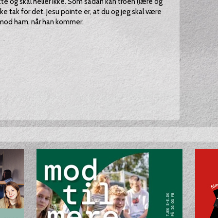
kte og skal heller ikke. Som sådan kan troen (lære og
ke tak for det. Jesu pointe er, at du og jeg skal være
 imod ham, når han kommer.