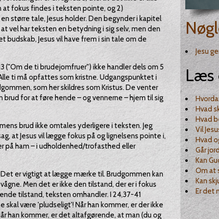
at fokus findes i teksten pointe, og 2)
 en større tale, Jesus holder. Den begynder i kapitel
Nøgl
, at vel har teksten en betydning i sig selv, men den
t budskab, Jesus vil have frem i sin tale om de
Jesu g
-13 ("Om de ti brudejomfruer") ikke handler dels om 5
Læs 
 Alle ti må opfattes som kristne. Udgangspunktet i
rudgommen, som her skildres som Kristus. De venter
 brud for at føre hende – og vennerne – hjem til sig
Hvorda
Hvad s
Hvad 
mens brud ikke omtales yderligere i teksten. Jeg
Vil Jes
sag, at Jesus vil lægge fokus på og lignelsens pointe i,
Hvad og
er på ham – i udholdenhed/trofasthed eller
Går jor
Kan Gud
Om at s
n! Det er vigtigt at lægge mærke til. Brudgommen kan
Kan skj
vågne. Men det er ikke den tilstand, der er i fokus
Er det 
ende tilstand, teksten omhandler. I 24,37-41
skal være 'pludseligt'! Når han kommer, er der ikke
ft. Når han kommer, er det altafgørende, at man (du og