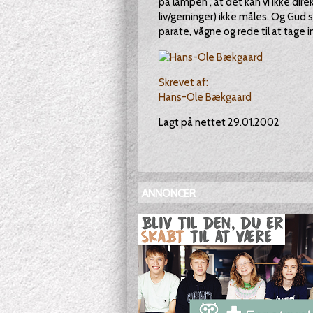
på lampen", at det kan vi ikke dire
liv/gerninger) ikke måles. Og Gud s
parate, vågne og rede til at tage
Skrevet af:
Hans-Ole Bækgaard
Lagt på nettet 29.01.2002
ANNONCER