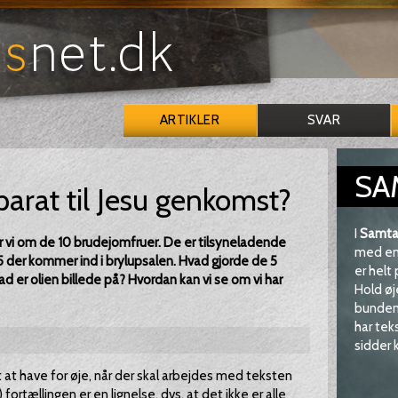
ARTIKLER
SVAR
SA
arat til Jesu genkomst?
I
Samta
 vi om de 10 brudejomfruer. De er tilsyneladende
med en 
 5 der kommer ind i brylupsalen. Hvad gjorde de 5
er helt
d er olien billede på? Hvordan kan vi se om vi har
Hold øj
bunden 
har tek
sidder k
gt at have for øje, når der skal arbejdes med teksten
fortællingen er en lignelse, dvs. at det ikke er alle