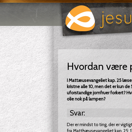
Hvordan være p
I Mattæusevangeliet kap. 25 læser
kristne alle 10, men det er kun de
uforstandige jomfruer forkert? Hva
olie nok på lampen?
Svar:
Der er mindst to ting, der er vigti
fra Matthæusevangeliet kap. 25: 1) 