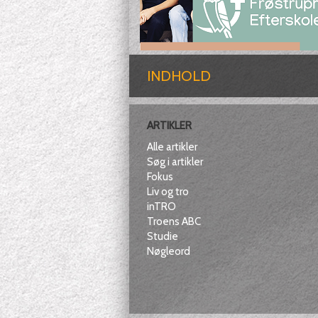
INDHOLD
ARTIKLER
Alle artikler
Søg i artikler
Fokus
Liv og tro
inTRO
Troens ABC
Studie
Nøgleord