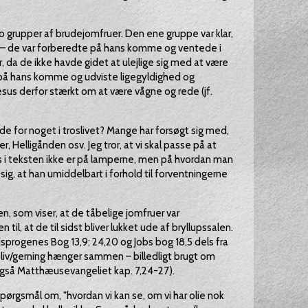
o grupper af brudejomfruer. Den ene gruppe var klar,
e – de var forberedte på hans komme og ventede i
r, da de ikke havde gidet at ulejlige sig med at være
på hans komme og udviste ligegyldighed og
us derfor stærkt om at være vågne og rede (jf.
de for noget i troslivet? Mange har forsøgt sig med,
, Helligånden osv. Jeg tror, at vi skal passe på at
s i teksten ikke er på lamperne, men på hvordan man
sig, at han umiddelbart i forhold til forventningerne
en, som viser, at de tåbelige jomfruer var
til, at de til sidst bliver lukket ude af bryllupssalen.
progenes Bog 13,9; 24,20 og Jobs bog 18,5 dels fra
 liv/gerning hænger sammen – billedligt brugt om
også Matthæusevangeliet kap. 7,24-27).
spørgsmål om, "hvordan vi kan se, om vi har olie nok