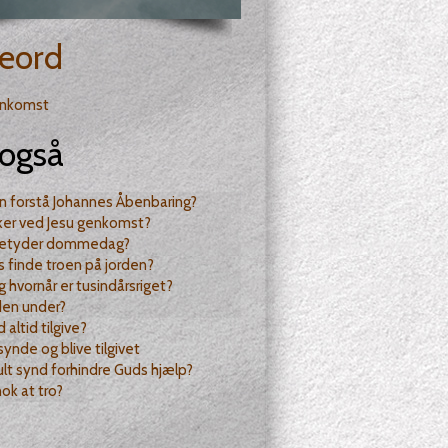
eord
enkomst
også
n forstå Johannes Åbenbaring?
ker ved Jesu genkomst?
betyder dommedag?
us finde troen på jorden?
 hvornår er tusindårsriget?
den under?
 altid tilgive?
ynde og blive tilgivet
ult synd forhindre Guds hjælp?
nok at tro?