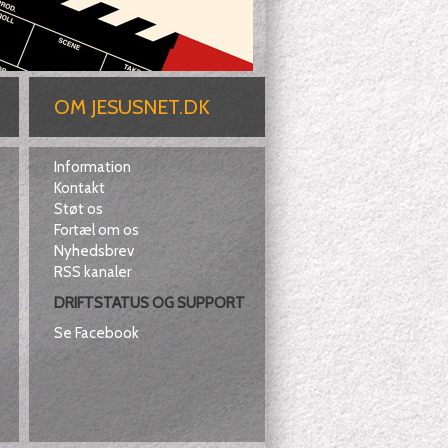
OM JESUSNET.DK
Information
Kontakt
Støt os
Fortæl om os
Nyhedsbrev
RSS kanaler
DRIFTSTATUS OG SUPPORT
Se Facebook