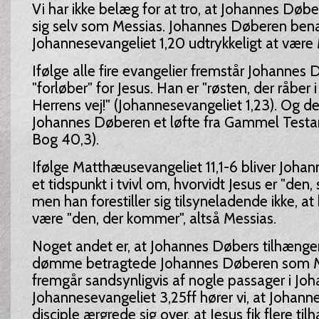
Vi har ikke belæg for at tro, at Johannes Døb
sig selv som Messias. Johannes Døberen benæ
Johannesevangeliet 1,20 udtrykkeligt at være M
Ifølge alle fire evangelier fremstår Johanne
"forløber" for Jesus. Han er "røsten, der råber 
Herrens vej!" (Johannesevangeliet 1,23). Og 
Johannes Døberen et løfte fra Gammel Testa
Bog 40,3).
Ifølge Matthæusevangeliet 11,1-6 bliver Joha
et tidspunkt i tvivl om, hvorvidt Jesus er "de
men han forestiller sig tilsyneladende ikke, at 
være "den, der kommer", altså Messias.
Noget andet er, at Johannes Døbers tilhængere
dømme betragtede Johannes Døberen som M
fremgår sandsynligvis af nogle passager i Joh
Johannesevangeliet 3,25ff hører vi, at Johan
disciple ærgrede sig over, at Jesus fik flere ti