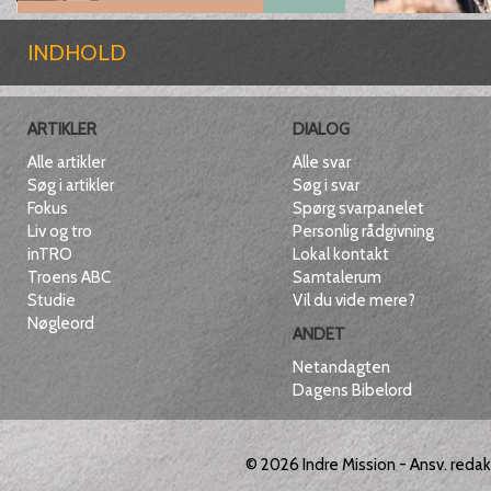
INDHOLD
ARTIKLER
DIALOG
Alle artikler
Alle svar
Søg i artikler
Søg i svar
Fokus
Spørg svarpanelet
Liv og tro
Personlig rådgivning
inTRO
Lokal kontakt
Troens ABC
Samtalerum
Studie
Vil du vide mere?
Nøgleord
ANDET
Netandagten
Dagens Bibelord
© 2026
Indre Mission
- Ansv. reda