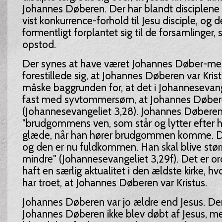
Johannes Døberen. Der har blandt disciplene 
vist konkurrence-forhold til Jesu disciple, og d
formentligt forplantet sig til de forsamlinger
opstod.
Der synes at have været Johannes Døber-men
forestillede sig, at Johannes Døberen var Krist
måske baggrunden for, at det i Johannesevange
fast med syvtommersøm, at Johannes Døberen
(Johannesevangeliet 3,28). Johannes Døberen 
"brudgommens ven, som står og lytter efter 
glæde, når han hører brudgommen komme. De
og den er nu fuldkommen. Han skal blive større
mindre" (Johannesevangeliet 3,29f). Det er or
haft en særlig aktualitet i den ældste kirke, h
har troet, at Johannes Døberen var Kristus.
Johannes Døberen var jo ældre end Jesus. Der
Johannes Døberen ikke blev døbt af Jesus, m