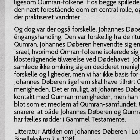
ligesom Qumran-folkene. Hos begge spillede
den nært forestående dom en central rolle, o
der praktiseret vandriter.
Og dog var der også forskelle. Johannes Døb
éngangshandling. Den var forskellig fra de ritue
Qumran. Johannes Døberen henvendte sig endv
Israel, hvorimod Qmran-folkene isolerede sig 
klosterlignende tilværelse ved Dødehavet. J
samlede ikke omkring sig en decideret menigh
forskelle og ligheder, men vi har ikke basis for 
Johannes Døberen ligefrem skal have tilhørt
menigheden. Det er muligt, at Johannes Døbe
kontakt med Qumran-menigheden, men han f
blot som et medlem af Qumran-samfundet. M
snarere, at både Johannes Døberen og Qum
har fælles rødder i Gammel Testamente.
Litteratur: Artiklen om Johannes Døberen i Lo
Bibelleksikon 2 s. 108f.