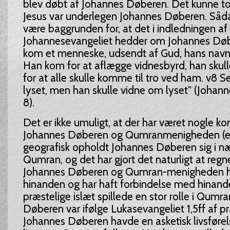
blev døbt af Johannes Døberen. Det kunne tol
Jesus var underlegen Johannes Døberen. Såd
være baggrunden for, at det i indledningen af
Johannesevangeliet hedder om Johannes Døb
kom et menneske, udsendt af Gud, hans navn 
Han kom for at aflægge vidnesbyrd, han skull
for at alle skulle komme til tro ved ham. v8 Se
lyset, men han skulle vidne om lyset" (Johann
8).
Det er ikke umuligt, at der har været nogle k
Johannes Døberen og Qumranmenigheden (es
geografisk opholdt Johannes Døberen sig i n
Qumran, og det har gjort det naturligt at regn
Johannes Døberen og Qumran-menigheden h
hinanden og har haft forbindelse med hinand
præstelige islæt spillede en stor rolle i Qumr
Døberen var ifølge Lukasevangeliet 1,5ff af pr
Johannes Døberen havde en asketisk livsførel