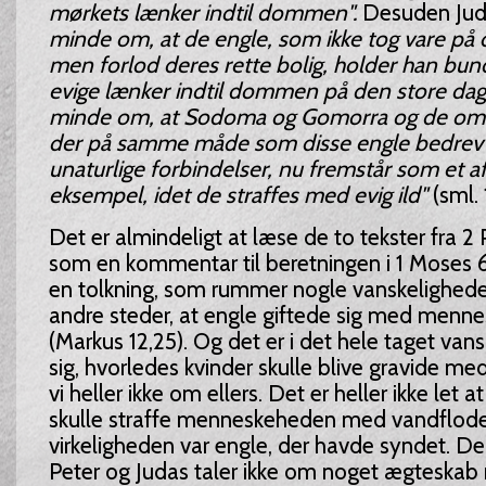
mørkets lænker indtil dommen".
Desuden Jud
minde om, at de engle, som ikke tog vare på 
men forlod deres rette bolig, holder han bu
evige lænker indtil dommen på den store dag; 
minde om, at Sodoma og Gomorra og de oml
der på samme måde som disse engle bedrev 
unaturlige forbindelser, nu fremstår som et 
eksempel, idet de straffes med evig ild"
(sml. 
Det er almindeligt at læse de to tekster fra 2
som en kommentar til beretningen i 1 Moses 6
en tolkning, som rummer nogle vanskeligheder
andre steder, at engle giftede sig med menn
(Markus 12,25). Og det er i det hele taget vansk
sig, hvorledes kvinder skulle blive gravide me
vi heller ikke om ellers. Det er heller ikke let a
skulle straffe menneskeheden med vandfloden
virkeligheden var engle, der havde syndet. De 
Peter og Judas taler ikke om noget ægteskab