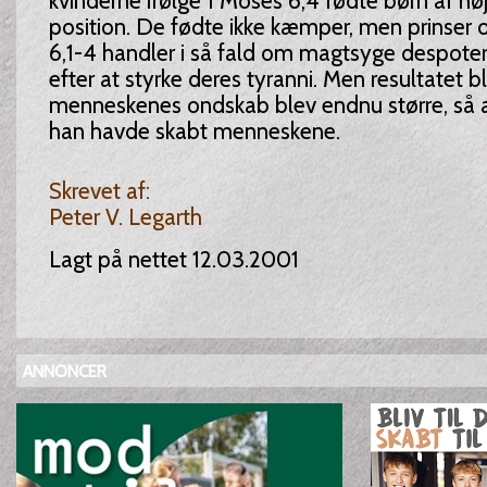
kvinderne ifølge 1 Moses 6,4 fødte børn af høj
position. De fødte ikke kæmper, men prinser o
6,1-4 handler i så fald om magtsyge despoter
efter at styrke deres tyranni. Men resultatet bl
menneskenes ondskab blev endnu større, så a
han havde skabt menneskene.
Skrevet af:
Peter V. Legarth
Lagt på nettet 12.03.2001
ANNONCER