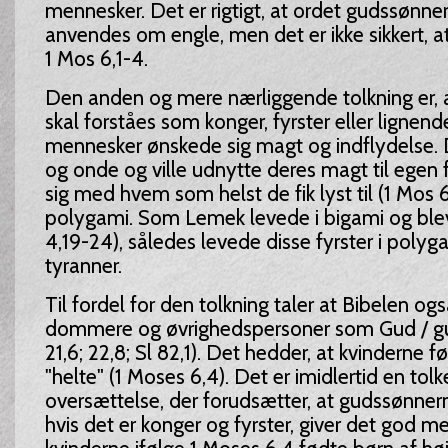
mennesker. Det er rigtigt, at ordet gudssønne
anvendes om engle, men det er ikke sikkert, at 
1 Mos 6,1-4.
Den anden og mere nærliggende tolkning er,
skal forståes som konger, fyrster eller lignend
mennesker ønskede sig magt og indflydelse.
og onde og ville udnytte deres magt til egen 
sig med hvem som helst de fik lyst til (1 Mos 6
polygami. Som Lemek levede i bigami og blev
4,19-24), således levede disse fyrster i polyg
tyranner.
Til fordel for den tolkning taler at Bibelen o
dommere og øvrighedspersoner som Gud / g
21,6; 22,8; Sl 82,1). Det hedder, at kvinderne
"helte" (1 Moses 6,4). Det er imidlertid en tol
oversættelse, der forudsætter, at gudssønner
hvis det er konger og fyrster, giver det god m