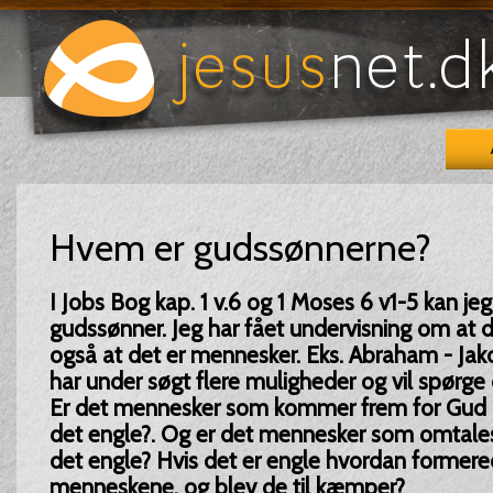
Hvem er gudssønnerne?
I Jobs Bog kap. 1 v.6 og 1 Moses 6 v1-5 kan j
gudssønner. Jeg har fået undervisning om at 
også at det er mennesker. Eks. Abraham - Jak
har under søgt flere muligheder og vil spørge
Er det mennesker som kommer frem for Gud i 
det engle?. Og er det mennesker som omtales i
det engle? Hvis det er engle hvordan former
menneskene, og blev de til kæmper?