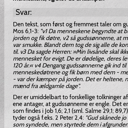
Svar:
Den tekst, som først og fremmest taler om gu
Mos 6,1-3:
"v1 Da menneskene begyndte at bli
jorden og fik døtre, v2 så gudssønnerne, at
var smukke. Blandt dem tog de sig alle de kon
til. v3 Da sagde Herren: »Min livsånde skal ikke
mennesket for evigt. De er dødelige, deres le
120 år.« v4 Dengang gudssønnerne gik ind til
menneskedøtrene og fik børn med dem - me
- var der kæmper på jorden. Det er heltene,
mænd fra ældgamle dage".
Der er umiddelbart to forskellige tolkninger a
ene antager, at gudssønnerne er engle. Det e
som findes i Job 1,6; 2,1 (sml. Salme 29,1; 89,7)
tyder også f.eks. 2 Peter 2,4:
"Gud skånede jo 
som syndede, men styrtede dem i afgrunden,