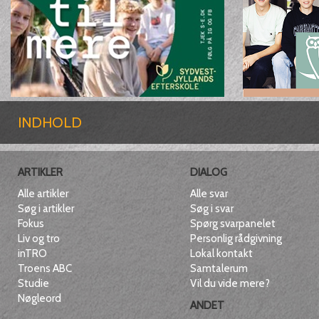
INDHOLD
ARTIKLER
DIALOG
Alle artikler
Alle svar
Søg i artikler
Søg i svar
Fokus
Spørg svarpanelet
Liv og tro
Personlig rådgivning
inTRO
Lokal kontakt
Troens ABC
Samtalerum
Studie
Vil du vide mere?
Nøgleord
ANDET