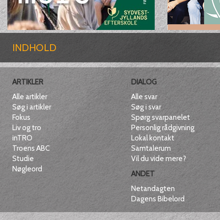
INDHOLD
ARTIKLER
DIALOG
Alle artikler
Alle svar
Søg i artikler
Søg i svar
Fokus
Spørg svarpanelet
Liv og tro
Personlig rådgivning
inTRO
Lokal kontakt
Troens ABC
Samtalerum
Studie
Vil du vide mere?
Nøgleord
ANDET
Netandagten
Dagens Bibelord