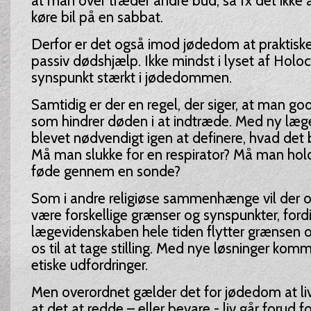
at man over træder andre bud, så fx det ikke a
køre bil på en sabbat.
Derfor er det også imod jødedom at praktiske
passiv dødshjælp. Ikke mindst i lyset af Holoc
synspunkt stærkt i jødedommen.
Samtidig er der en regel, der siger, at man go
som hindrer døden i at indtræde. Med ny læg
blevet nødvendigt igen at definere, hvad det b
Må man slukke for en respirator? Må man hol
føde gennem en sonde?
Som i andre religiøse sammenhænge vil der o
være forskellige grænser og synspunkter, ford
lægevidenskaben hele tiden flytter grænsen o
os til at tage stilling. Med nye løsninger kom
etiske udfordringer.
Men overordnet gælder det for jødedom at live
at det at redde – eller bevare - liv går forud fo