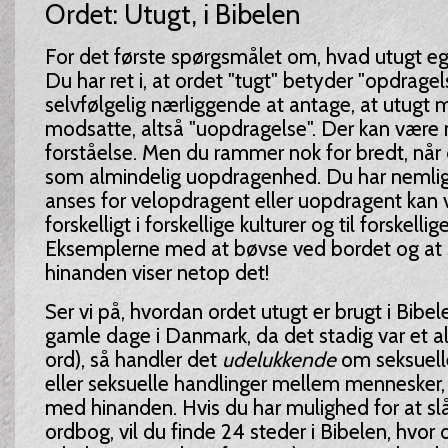
Ordet: Utugt, i Bibelen
For det første spørgsmålet om, hvad utugt eg
Du har ret i, at ordet "tugt" betyder "opdragel
selvfølgelig nærliggende at antage, at utugt
modsatte, altså "uopdragelse". Der kan være n
forståelse. Men du rammer nok for bredt, når 
som almindelig uopdragenhed. Du har nemlig r
anses for velopdragent eller uopdragent kan
forskelligt i forskellige kulturer og til forskellige
Eksemplerne med at bøvse ved bordet og at si
hinanden viser netop det!
Ser vi på, hvordan ordet utugt er brugt i Bibel
gamle dage i Danmark, da det stadig var et a
ord), så handler det
udelukkende
om seksuelle
eller seksuelle handlinger mellem mennesker, d
med hinanden. Hvis du har mulighed for at slå
ordbog, vil du finde 24 steder i Bibelen, hvor o