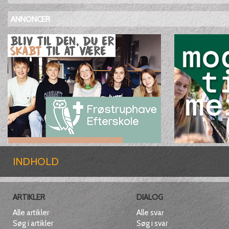
ANNONCER
INDHOLD
ARTIKLER
DIALOG
Alle artikler
Alle svar
Søg i artikler
Søg i svar