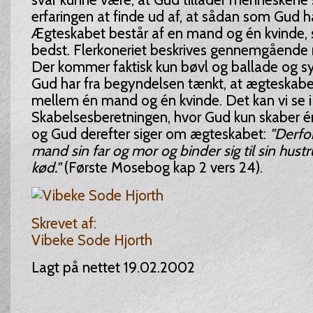
erfaringen at finde ud af, at sådan som Gud har
Ægteskabet består af en mand og én kvinde, 
bedst. Flerkoneriet beskrives gennemgående n
Der kommer faktisk kun bøvl og ballade og sy
Gud har fra begyndelsen tænkt, at ægteskabe
mellem én mand og én kvinde. Det kan vi se i
Skabelsesberetningen, hvor Gud kun skaber én
og Gud derefter siger om ægteskabet:
"Derfo
mand sin far og mor og binder sig til sin hustr
kød."
(Første Mosebog kap 2 vers 24).
Skrevet af:
Vibeke Sode Hjorth
Lagt på nettet 19.02.2002