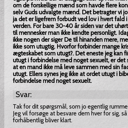
om de forskellige mænd som havde flere kone
selv Guds udvalgte mænd. Det betragter vi jo
ja det er ligefrem forbudt ved lov i hvert fald i
verden. For bare 30-40 år siden var det uhør
til mennesker man ikke kendte personligt. Ida
ikke nogen der siger De til hinanden mere, me
ikke som utugtig. Hvorfor forbinder mange kri
ægteskabet som utugt?. Det eneste jeg kan fi
utugt i forbindelse med noget sexuelt, er det 
at en mand ikke må leve sammen med sin fade
utugt. Ellers synes jeg ikke at ordet utugt i bi
forbindelse med noget sexuelt.
Svar:
Tak for dit spørgsmål, som jo egentlig rummer
Jeg vil forsøge at besvare dem hver for sig, så
forhåbentlig bliver klart.