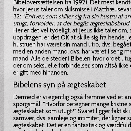
Bibeloversættelsen fra 1992). Det mest kendt
hvor Jesus taler om skilsmisse i Matthæusevan
32:
"Enhver, som skiller sig fra sin hustru af
utugt, forvolder, at der begås ægteskabsbrud 
Her er det vel tydeligt, at Jesus ikke taler om, 
uopdragen, er det OK at skille sig fra hende. J
hustruen har været sin mand utro, dvs. begå
med en anden mand, dvs. har været i seng m
mand. Alle de steder i Bibelen, hvor ordet utug
der om seksuelle forbindelser, som altså ikke 
er gift med hinanden.
Bibelens syn på ægteskabet
Dermed er vi egentlig også fremme ved et an
spørgsmål: "Hvorfor betegner mange kristne s
ægteskabet som utugt?" Svaret ligger faktisk i 
samvær, dvs. samleje og intimitet, der ligner sa
ægteskabet. Det er en fantastisk og værdiful