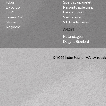
Fokus
Spørg svarpanelet
Liv og tro
Personlig rådgivning
inTRO
Lokal kontakt
Troens ABC
Samtalerum
Studie
Vil du vide mere?
Nøgleord
ANDET
Netandagten
Dagens Bibelord
© 2026
Indre Mission
- Ansv. reda