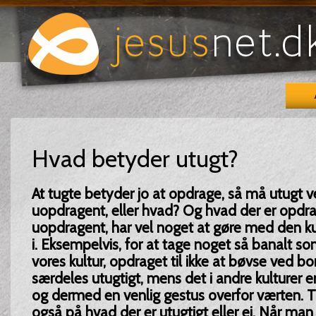
Hvad betyder utugt?
At tugte betyder jo at opdrage, så må utugt v
uopdragent, eller hvad? Og hvad der er opdra
uopdragent, har vel noget at gøre med den kult
i. Eksempelvis, for at tage noget så banalt som 
vores kultur, opdraget til ikke at bøvse ved bo
særdeles utugtigt, mens det i andre kulturer
og dermed en venlig gestus overfor værten. T
også på hvad der er utugtigt eller ej. Når man 