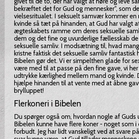
givet til de to, der har valgt at høre og leve
bekræftet det for Gud og mennesker", som de
vielsesritualet. I seksuelt samvær kommer e
kvinde så tæt på hinanden, at Gud har valgt a
ægteskabets ramme om deres seksuelle samli
dem og det fine og uvurderlige fællesskab de 
seksuelle samliv. I modsætning til, hvad mange
kristne faktisk det seksuelle samliv fantastisk h
Bibelen gør det. Vi er simpelthen glade for sex
være med til at passe på den fine gave, vi her 
udtrykke kærlighed mellem mand og kvinde. De
hjælpe hinanden til at vente med at åbne gave
brylluppet!
Flerkoneri i Bibelen
Du spørger også om, hvordan nogle af Guds
Bibelen kunne have flere koner - noget som i 
forbudt. Jeg har lidt vanskeligt ved at svare på
svar kunne være, at Gud tillader menneskene