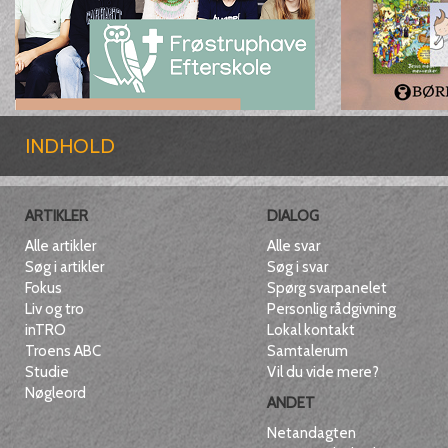
INDHOLD
ARTIKLER
DIALOG
Alle artikler
Alle svar
Søg i artikler
Søg i svar
Fokus
Spørg svarpanelet
Liv og tro
Personlig rådgivning
inTRO
Lokal kontakt
Troens ABC
Samtalerum
Studie
Vil du vide mere?
Nøgleord
ANDET
Netandagten