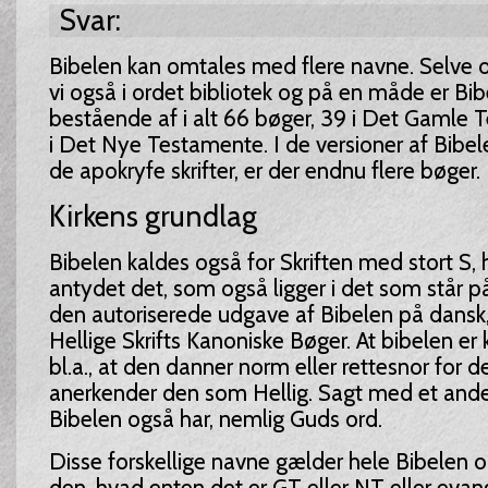
Svar:
Bibelen kan omtales med flere navne. Selve o
vi også i ordet bibliotek og på en måde er Bib
bestående af i alt 66 bøger, 39 i Det Gamle
i Det Nye Testamente. I de versioner af Bib
de apokryfe skrifter, er der endnu flere bøger.
Kirkens grundlag
Bibelen kaldes også for Skriften med stort S,
antydet det, som også ligger i det som står på 
den autoriserede udgave af Bibelen på dansk
Hellige Skrifts Kanoniske Bøger. At bibelen er
bl.a., at den danner norm eller rettesnor for 
anerkender den som Hellig. Sagt med et and
Bibelen også har, nemlig Guds ord.
Disse forskellige navne gælder hele Bibelen o
den, hvad enten det er GT eller NT eller evang