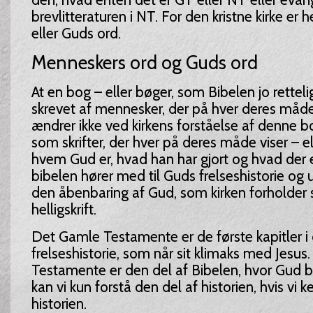
brevlitteraturen i NT. For den kristne kirke er h
eller Guds ord.
Menneskers ord og Guds ord
At en bog – eller bøger, som Bibelen jo retteli
skrevet af mennesker, der på hver deres måd
ændrer ikke ved kirkens forståelse af denne b
som skrifter, der hver på deres måde viser – e
hvem Gud er, hvad han har gjort og hvad der er
bibelen hører med til Guds frelseshistorie og
den åbenbaring af Gud, som kirken forholder si
helligskrift.
Det Gamle Testamente er de første kapitler i
frelseshistorie, som når sit klimaks med Jesu
Testamente er den del af Bibelen, hvor Gud bl
kan vi kun forstå den del af historien, hvis vi k
historien.