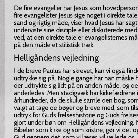
De fire evangelier har Jesus som hovedperson
fire evangelister Jesus sige noget i direkte tal
sand og rigtig måde, viser hvad Jesus har sag
underviste sine disciple eller diskuterede med 
ved, at den direkte tale er evangelisternes må
på den måde et stilistisk træk.
Helligåndens vejledning
I de breve Paulus har skrevet, kan vi også fi
udtrykke sig på. Nogle gange har han måske h
der udtrykte sig lidt på en anden måde, og de
anderledes. Men stadigvæk har kirkefædrene i
århundreder, da de skulle samle den bog, som 
valgt at tage de bøger og breve med, som ti
udtryk for Guds frelseshistorie og Guds frelses
gjort under bøn om Helligåndens vejledning. N
Bibelen som kirke og som kristne, gør vi det også 
Gud gennem det, som vi læser, vil vejlede os