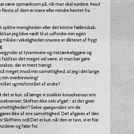
 bør være opmærksom på, når man skal vurdere, hvad
 de fleste af dem er mere eller mindre hentet fra
at splitte menigheden eller det kristne fællesskab,
ald kan jeg blive nødt til at udfordre min egen
måske i virkeligheden snarere er dikteret af frygt
g.
 begynder at tyrannisere og mistænkeliggøre og
så fald kan det meget vel være, at man bør gøre
raksis, der er mest trængt.
r så meget imod min samvittighed, at jeg i det lange
g min overbevisning?
orstået
og
misforstået af andre?
t det er kun, så længe vi snakker
konsekvenser
ens
ekvenser, Skriften ikke selv afgør! - at det giver
samvittigheden"! Selve
spørgsmålet
, om de
gøres ikke af ens samvittighed. Det afgøres af den
Skriftens ord! Det er kun, når den er tavs, vi er frie
vurderer og føler for.