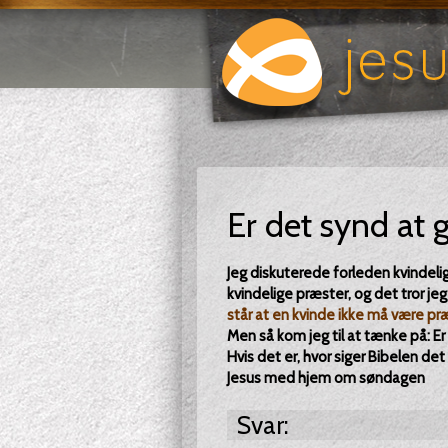
Er det synd at g
Jeg diskuterede forleden kvindeli
kvindelige præster, og det tror jeg
står at en kvinde ikke må være pr
Men så kom jeg til at tænke på: Er 
Hvis det er, hvor siger Bibelen de
Jesus med hjem om søndagen
Svar: