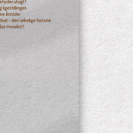
etyder utugt?
 ligestillingen
ire årstider
dsel - den virkelige historie
lus moralist?