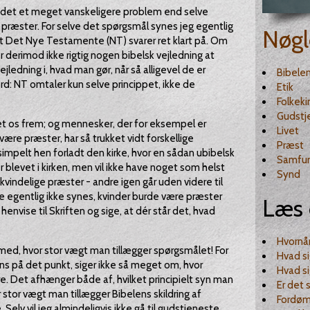
 er det et meget vanskeligere problem end selve
 præster. For selve det spørgsmål synes jeg egentlig
Nøgl
, at Det Nye Testamente (NT) svarer ret klart på. Om
 derimod ikke rigtig nogen bibelsk vejledning at
vejledning i, hvad man gør, når så alligevel de er
Bibele
rd: NT omtaler kun selve princippet, ikke de
Etik
Folkeki
Gudstj
et os frem; og mennesker, der for eksempel er
Livet
 være præster, har så trukket vidt forskellige
Præst
impelt hen forladt den kirke, hvor en sådan ubibelsk
Samfu
r blevet i kirken, men vil ikke have noget som helst
Synd
vindelige præster - andre igen går uden videre til
 egentlig ikke synes, kvinder burde være præster
Læs 
henvise til Skriften og sige, at dér står det, hvad
Hvornå
med, hvor stor vægt man tillægger spørgsmålet! For
Hvad si
ns på det punkt, siger ikke så meget om, hvor
Hvad si
e. Det afhænger både af, hvilket principielt syn man
Er det 
stor vægt man tillægger Bibelens skildring af
Fordøm
elv vil jeg almindeligvis ikke gå til gudstjeneste