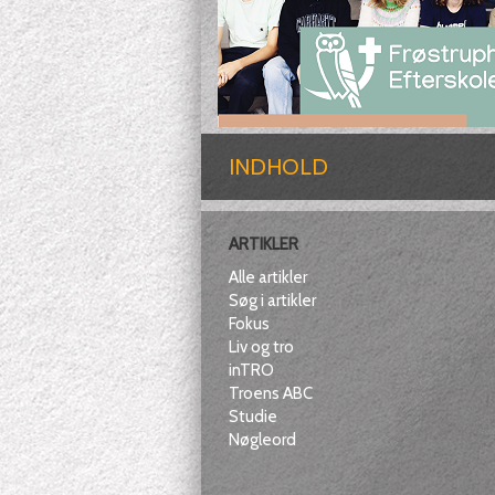
INDHOLD
ARTIKLER
Alle artikler
Søg i artikler
Fokus
Liv og tro
inTRO
Troens ABC
Studie
Nøgleord