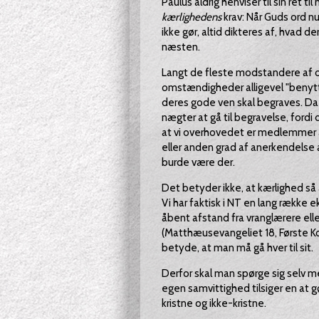
Paulus aldrig henviser til sin ret til
kærlighedens
krav: Når Guds ord nu 
ikke gør, altid dikteres af, hvad 
næsten.
Langt de fleste modstandere af or
omstændigheder alligevel "benytte
deres gode ven skal begraves. Da
nægter at gå til begravelse, fordi
at vi overhovedet er medlemmer af
eller anden grad af anerkendelse af
burde være der.
Det betyder ikke, at kærlighed så
Vi har faktisk i NT en lang række 
åbent afstand fra vranglærere elle
(Matthæusevangeliet 18, Første Ko
betyde, at man må gå hver til sit.
Derfor skal man spørge sig selv 
egen samvittighed tilsiger en at g
kristne og ikke-kristne.