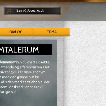
DIALOG
TEMA
MTALERUM
lerummet
kan du chatte direkte
troende og erfaren kristen. Det
 privat og du kan være anonym.
e med den grønne bjælke i
af siden med en taleboble, der
sten: "Ønsker du en snak? Vi
lar lige nu"