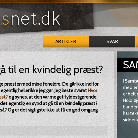
ARTIKLER
SVAR
SA
å til en kvindelig præst?
I
Samta
ge præster med mine forældre. De går ikke ind for
med en 
 egentlig heller ikke jeg gør. Jeg læste svaret
Hvor
er helt
æst?
og synes, at den var meget fyldestgørende.
Hold øj
det egentlig en synd at gå til en kvindelig præst?
bunden 
t så? Og er det vigtigste ikke at få en god omgang
har tek
sidder k