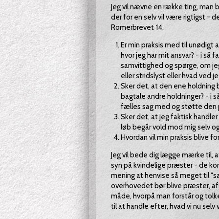
Jeg vil nævne en række ting, man
der for en selv vil være rigtigst -
Romerbrevet 14.
Er min praksis med til unødigt 
hvor jeg har mit ansvar? - i så f
samvittighed og spørge, om jeg 
eller stridslyst eller hvad ved je
Sker det, at den ene holdning
bagtale andre holdninger? - i 
fælles sag med og støtte den p
Sker det, at jeg faktisk handle
løb begår vold mod mig selv o
Hvordan vil min praksis blive f
Jeg vil bede dig lægge mærke til, a
syn på kvindelige præster - de kons
mening at henvise så meget til "
overhovedet bør blive præster, af
måde, hvorpå man forstår og tolker 
til at handle efter, hvad vi nu selv 