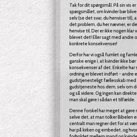
Tak for dit spørgsmål. På sin vis
spørgsmålet, om kvinder bør blive
selv (se det svar, du henviser til)
det problem, du her nævner, er der
henvise til. Der er ikke nogen klar 
blevet det! Eller sagt med andre o
konkrete konsekvenser!
Derfor har vi også fumlet og faml
ganske enige i, at kvinder ikke bør
konsekvenser af det. Enkelte har s
ordning er blevet indført - andre e
gudstjenesteligt fællesskab med k
gudstjeneste hos dem, selv om de
og så videre. Og ingen kan direkte 
man skal gøre i sådan et tilfælde.
Denne forskel har meget at gøre 
selve det, at man tolker Bibelen e
centralt man regner det for at vær
har på kirken og embedet, og hvor 
forholdet mellem mand og kvinde. S