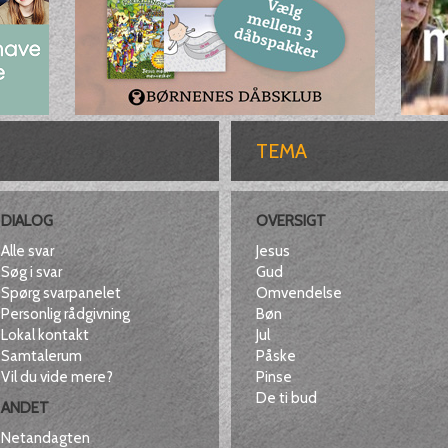
TEMA
DIALOG
OVERSIGT
Alle svar
Jesus
Søg i svar
Gud
Spørg svarpanelet
Omvendelse
Personlig rådgivning
Bøn
Lokal kontakt
Jul
Samtalerum
Påske
Vil du vide mere?
Pinse
De ti bud
ANDET
Netandagten