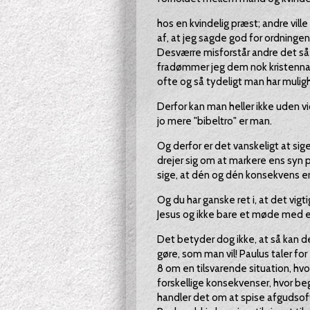
hos en kvindelig præst; andre vill
af, at jeg sagde god for ordninge
Desværre misforstår andre det så så
fradømmer jeg dem nok kristennav
ofte og så tydeligt man har mulig
Derfor kan man heller ikke uden v
jo mere "bibeltro" er man.
Og derfor er det vanskeligt at sig
drejer sig om at markere ens syn p
sige, at dén og dén konsekvens e
Og du har ganske ret i, at det vig
Jesus og ikke bare et møde med en 
Det betyder dog ikke, at så kan d
gøre, som man vil! Paulus taler fo
8 om en tilsvarende situation, hvo
forskellige konsekvenser, hvor beg
handler det om at spise afgudsoff