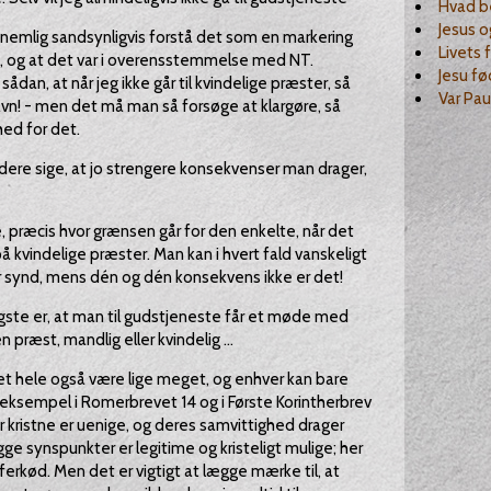
Hvad b
Jesus og
e nemlig sandsynligvis forstå det som en markering
Livets f
n, og at det var i overensstemmelse med NT.
Jesu fø
dan, at når jeg ikke går til kvindelige præster, så
Var Pau
n! - men det må man så forsøge at klargøre, så
hed for det.
idere sige, at jo strengere konsekvenser man drager,
e, præcis hvor grænsen går for den enkelte, når det
å kvindelige præster. Man kan i hvert fald vanskeligt
r synd, mens dén og dén konsekvens ikke er det!
tigste er, at man til gudstjeneste får et møde med
præst, mandlig eller kvindelig ...
et hele også være lige meget, og enhver kan bare
r eksempel i Romerbrevet 14 og i Første Korintherbrev
r kristne er uenige, og deres samvittighed drager
ge synspunkter er legitime og kristeligt mulige; her
erkød. Men det er vigtigt at lægge mærke til, at