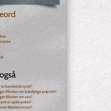
eord
n
rken
eneste
nd
også
r er bandeord synd?
ger Bibelen om kvindelige præster?
ger Bibelen om sex?
synd at spille poker?
mer Bibelen incest?