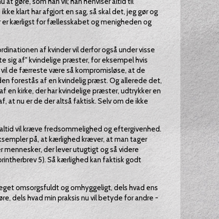
 nu at gøre, som han vil; han henviser altid til
ikke klart har afgjort en sag, så skal det, jeg gør og
der er kærligst for fællesskabet og menigheden og
dinationen af kvinder vil derfor også under visse
 sig af" kvindelige præster, for eksempel hvis
 vil de færreste være så kompromisløse, at de
 den forestås af en kvindelig præst. Og allerede det,
 en kirke, der har kvindelige præster, udtrykker en
, at nu er de der altså faktisk. Selv om de ikke
 altid vil kræve fredsommelighed og eftergivenhed.
eksempler på, at kærlighed kræver, at man tager
r mennesker, der lever utugtigt og så videre
rintherbrev 5). Så kærlighed kan faktisk godt
meget omsorgsfuldt og omhyggeligt, dels hvad ens
øre, dels hvad min praksis nu vil betyde for andre -