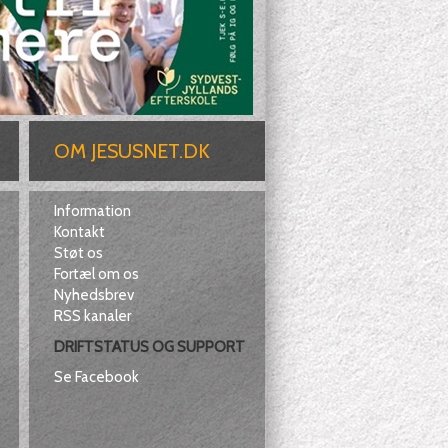
OM JESUSNET.DK
Information
Kontakt
Støt os
Fortæl om os
Nyhedsbrev
RSS kanaler
DRIFTSTATUS OG SUPPORT
Se Facebook