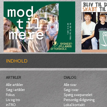
INDHOLD
ARTIKLER
DIALOG
Alle artikler
Alle svar
Søg i artikler
Søg i svar
Fokus
Spørg svarpanelet
Liv og tro
Personlig rådgivning
inTRO
Lokal kontakt