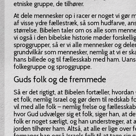
etniske gruppe, de tilhører.
At dele mennesker op i racer er noget vi gør 
af visse ydre fællestræk, så som hudfarve, an
størrelse. Bibelen taler om os alle som menn
vi også i den bibelske historie møder forskelli
sproggrupper, så er vi alle mennesker og de
grundvilkår som mennesker, nemlig at vi er sk
hans billede og til fællesskab med ham. Uan
folkegruppe og sproggruppe.
Guds folk og de fremmede
Så er det rigtigt, at Bibelen fortæller, hvorda
et folk, nemlig Israel og gør dem til redskab f
vil med alle folk – nemlig frelse og fællesskab
hvor Gud udvælger sig et folk, siger han, at det
folk er noget særligt, og han understreger, at a
jorden tilhører ham. Altså, at alle er lige over 
formaner han også Israels folk til at tage sig 