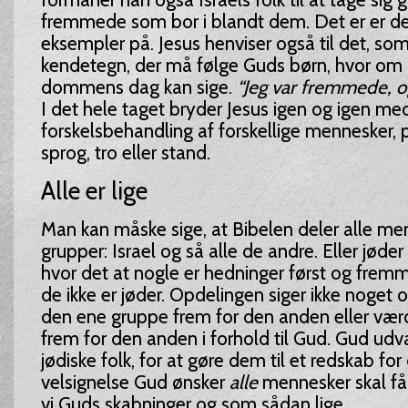
fremmede som bor i blandt dem. Det er er de
eksempler på. Jesus henviser også til det, so
kendetegn, der må følge Guds børn, hvor om
dommens dag kan sige.
“Jeg var fremmede, og
I det hele taget bryder Jesus igen og igen m
forskelsbehandling af forskellige mennesker, 
sprog, tro eller stand.
Alle er lige
Man kan måske sige, at Bibelen deler alle men
grupper: Israel og så alle de andre. Eller jøde
hvor det at nogle er hedninger først og fremm
de ikke er jøder. Opdelingen siger ikke noget 
den ene gruppe frem for den anden eller vær
frem for den anden i forhold til Gud. Gud udvæ
jødiske folk, for at gøre dem til et redskab for
velsignelse Gud ønsker
alle
mennesker skal få d
vi Guds skabninger og som sådan lige.