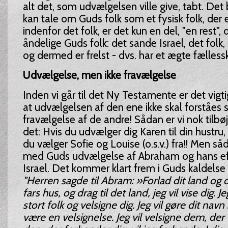
alt det, som udvælgelsen ville give, tabt. Det
kan tale om Guds folk som et fysisk folk, der 
indenfor det folk, er det kun en del, "en rest", 
åndelige Guds folk: det sande Israel, det folk,
og dermed er frelst - dvs. har et ægte fælle
Udvælgelse, men ikke fravælgelse
Inden vi går til det Ny Testamente er det vigti
at udvælgelsen af den ene ikke skal forståes
fravælgelse af de andre! Sådan er vi nok tilbøje
det: Hvis du udvælger dig Karen til din hustru,
du vælger Sofie og Louise (o.s.v.) fra!! Men så
med Guds udvælgelse af Abraham og hans e
Israel. Det kommer klart frem i Guds kaldelse
"Herren sagde til Abram: »Forlad dit land og d
fars hus, og drag til det land, jeg vil vise dig. Jeg
stort folk og velsigne dig. Jeg vil gøre dit navn
være en velsignelse. Jeg vil velsigne dem, der 