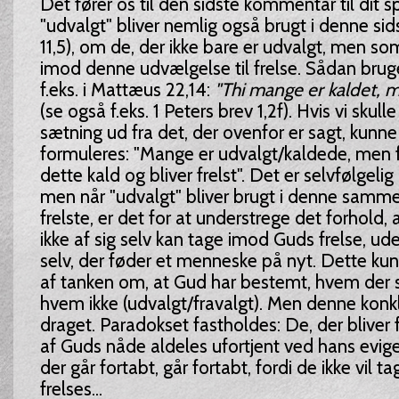
Det fører os til den sidste kommentar til dit 
"udvalgt" bliver nemlig også brugt i denne si
11,5), om de, der ikke bare er udvalgt, men so
imod denne udvælgelse til frelse. Sådan brug
f.eks. i Mattæus 22,14:
"Thi mange er kaldet, m
(se også f.eks. 1 Peters brev 1,2f). Hvis vi sku
sætning ud fra det, der ovenfor er sagt, kunne 
formuleres: "Mange er udvalgt/kaldede, men 
dette kald og bliver frelst". Det er selvfølgelig 
men når "udvalgt" bliver brugt i denne sa
frelste, er det for at understrege det forhold,
ikke af sig selv kan tage imod Guds frelse, ud
selv, der føder et menneske på nyt. Dette kun
af tanken om, at Gud har bestemt, hvem der s
hvem ikke (udvalgt/fravalgt). Men denne konkl
draget. Paradokset fastholdes: De, der bliver fre
af Guds nåde aldeles ufortjent ved hans evig
der går fortabt, går fortabt, fordi de ikke vil 
frelses...