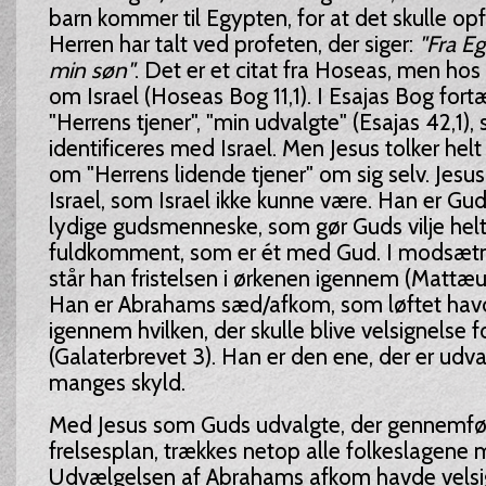
barn kommer til Egypten, for at det skulle op
Herren har talt ved profeten, der siger:
"Fra Eg
min søn"
. Det er et citat fra Hoseas, men ho
om Israel (Hoseas Bog 11,1). I Esajas Bog fort
"Herrens tjener", "min udvalgte" (Esajas 42,1), 
identificeres med Israel. Men Jesus tolker helt
om "Herrens lidende tjener" om sig selv. Jesus
Israel, som Israel ikke kunne være. Han er Guds
lydige gudsmenneske, som gør Guds vilje hel
fuldkomment, som er ét med Gud. I modsætning
står han fristelsen i ørkenen igennem (Mattæu
Han er Abrahams sæd/afkom, som løftet havd
igennem hvilken, der skulle blive velsignelse fo
(Galaterbrevet 3). Han er den ene, der er udva
manges skyld.
Med Jesus som Guds udvalgte, der gennemfø
frelsesplan, trækkes netop alle folkeslagene m
Udvælgelsen af Abrahams afkom havde velsign