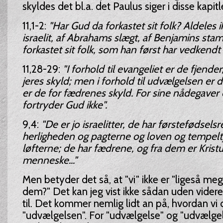
skyldes det bl.a. det Paulus siger i disse kapitl
11,1-2:
"Har Gud da forkastet sit folk? Aldeles ik
israelit, af Abrahams slægt, af Benjamins sta
forkastet sit folk, som han først har vedkendt s
11,28-29:
"I forhold til evangeliet er de fjender
jeres skyld; men i forhold til udvælgelsen er 
er de for fædrenes skyld. For sine nådegaver o
fortryder Gud ikke".
9,4:
"De er jo israelitter, de har førstefødsels
herligheden og pagterne og loven og tempelt
løfterne; de har fædrene, og fra dem er Kri
menneske..."
Men betyder det så, at "vi" ikke er "ligeså m
dem?" Det kan jeg vist ikke sådan uden videre s
til. Det kommer nemlig lidt an på, hvordan vi
"udvælgelsen". For "udvælgelse" og "udvælgels