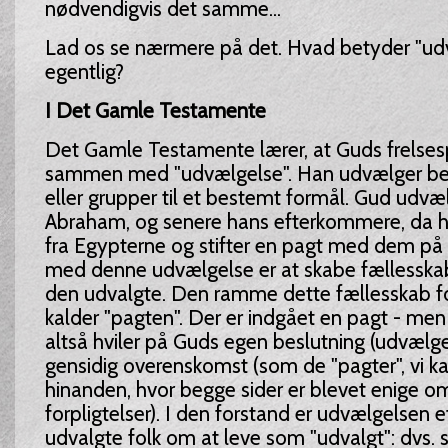
nødvendigvis det samme...
Lad os se nærmere på det. Hvad betyder "ud
egentlig?
I Det Gamle Testamente
Det Gamle Testamente lærer, at Guds frelse
sammen med "udvælgelse". Han udvælger be
eller grupper til et bestemt formål. Gud udvæl
Abraham, og senere hans efterkommere, da han
fra Egypterne og stifter en pagt med dem på 
med denne udvælgelse er at skabe fællessk
den udvalgte. Den ramme dette fællesskab fo
kalder "pagten". Der er indgået en pagt - me
altså hviler på Guds egen beslutning (udvælge
gensidig overenskomst (som de "pagter", vi 
hinanden, hvor begge sider er blevet enige om
forpligtelser). I den forstand er udvælgelsen et
udvalgte folk om at leve som "udvalgt": dvs. s