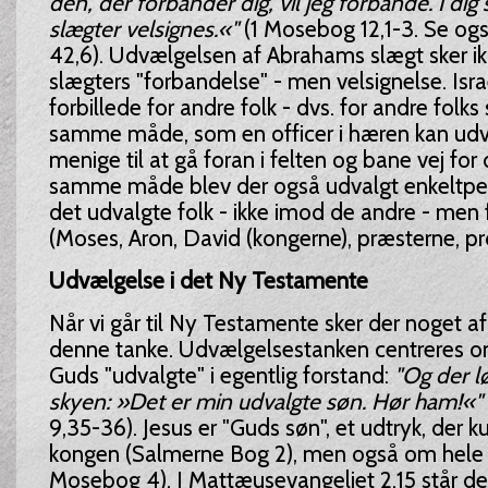
den, der forbander dig, vil jeg forbande. I dig 
slægter velsignes.«"
(1 Mosebog 12,1-3. Se og
42,6). Udvælgelsen af Abrahams slægt sker ikk
slægters "forbandelse" - men velsignelse. Isr
forbillede for andre folk - dvs. for andre folks 
samme måde, som en officer i hæren kan udv
menige til at gå foran i felten og bane vej for
samme måde blev der også udvalgt enkeltper
det udvalgte folk - ikke imod de andre - men 
(Moses, Aron, David (kongerne), præsterne, pr
Udvælgelse i det Ny Testamente
Når vi går til Ny Testamente sker der noget 
denne tanke. Udvælgelsestanken centreres o
Guds "udvalgte" i egentlig forstand:
"Og der l
skyen: »Det er min udvalgte søn. Hør ham!«"
9,35-36). Jesus er "Guds søn", et udtryk, der
kongen (Salmerne Bog 2), men også om hele I
Mosebog 4). I Mattæusevangeliet 2,15 står de