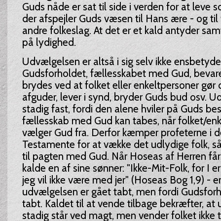
Guds nåde er sat til side i verden for at leve so
der afspejler Guds væsen til Hans ære - og til
andre folkeslag. At det er et kald antyder samt
på lydighed.
Udvælgelsen er altså i sig selv ikke ensbety
Gudsforholdet, fællesskabet med Gud, bevar
brydes ved at folket eller enkeltpersoner gør 
afguder, lever i synd, bryder Guds bud osv. U
stadig fast, fordi den alene hviler på Guds be
fællesskab med Gud kan tabes, når folket/en
vælger Gud fra. Derfor kæmper profeterne i 
Testamente for at vække det udlydige folk, så
til pagten med Gud. Når Hoseas af Herren får
kalde en af sine sønner: "Ikke-Mit-Folk, for I er
jeg vil ikke være med jer" (Hoseas Bog 1,9) - er
udvælgelsen er gået tabt, men fordi Gudsforh
tabt. Kaldet til at vende tilbage bekræfter, a
stadig står ved magt, men vender folket ikke ti