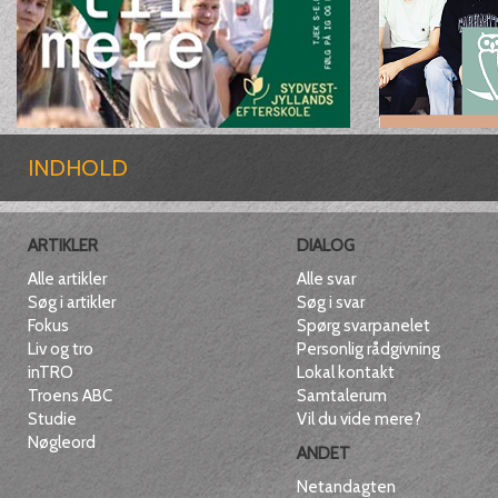
INDHOLD
ARTIKLER
DIALOG
Alle artikler
Alle svar
Søg i artikler
Søg i svar
Fokus
Spørg svarpanelet
Liv og tro
Personlig rådgivning
inTRO
Lokal kontakt
Troens ABC
Samtalerum
Studie
Vil du vide mere?
Nøgleord
ANDET
Netandagten