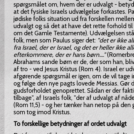
spørgsmålet om, hvem der er udvalgt - betyder
at det fysiske Israels udvælgelse forkastes. Pa
jødiske folks situation ud fra forskellen mell
udvalgt og så det at have det rette forhold til 
om det Gamle Testamente). Udvælgelsen står
folk, men som Paulus siger det:
"det er ikke 
fra Israel, der er Israel, og det er heller ikke 
efterkommere, der er hans børn...."
(Romerbrev
Abrahams sande børn er de, der som han, bliv
af tro - ved Jesus Kristus (Rom 4). Israel er u
afgørende spørgsmål er igen, om de vil tage 
og følge den nye pagts lovede Messias. Gør d
gudsforholdet genoprettet. Sådan er der fakti
tilbage", af Israels folk, "der af udvalgt af nåd
(Rom 11,5) - og her tænker han netop på den g
som tog imod Kristus.
To forskellige betydninger af ordet udvalgt