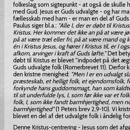
folkeslag som sigtepunkt - at også de skulle 
med Gud. Jesus er Guds udvalgte - og har ma
fællesskab med ham - er man en del af Guds 
Paulus siger bl.a.:
"Alle I, der er døbt til Kristus
Kristus. Her kommer det ikke an på at være jø
på at være træl eller fri, på at være mand og kv
én i Kristus Jesus, og hører I Kristus til, er I 
afkom, arvinger i kraft af Guds løfte."
Det betyd
døbt til Kristus er blevet "indpodet på det ægt
Guds udvalgte folk (Romerbrevet 11). Derfor 
den kristne menighed:
"Men I er en udvalgt sl
præsteskab, et helligt folk, et ejendomsfolk, fo
forkynde hans guddomsmagt, han som kaldte 
til sit underfulde lys, I, som før ikke var et f
folk, I, som ikke fandt barmhjertighed, men n
barmhjertighed"
(1 Peters brev 2,9-10). Vi krist
blevet en del af det udvalgte folk i åndelig fo
Denne Kristus-centrering - Jesus som det afg