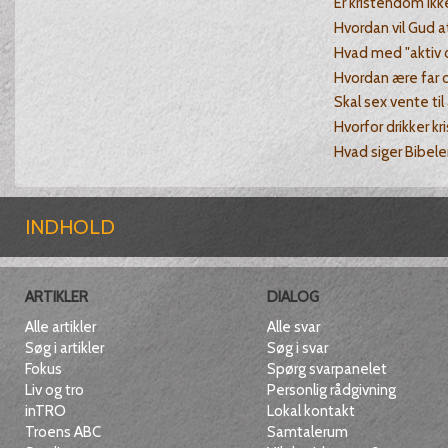
Er kristendom ikke
Hvordan vil Gud a
Hvad med "aktiv 
Hvordan ære far 
Skal sex vente ti
Hvorfor drikker kr
Hvad siger Bibel
INDHOLD
ARTIKLER
DIALOG
Alle artikler
Alle svar
Søg i artikler
Søg i svar
Fokus
Spørg svarpanelet
Liv og tro
Personlig rådgivning
inTRO
Lokal kontakt
Troens ABC
Samtalerum