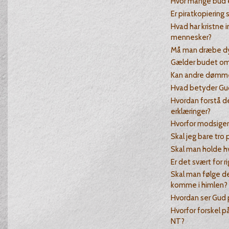
Hvor mange bud e
Er piratkopiering
Hvad har kristne
mennesker?
Må man dræbe dy
Gælder budet om 
Kan andre dømme 
Hvad betyder Gud
Hvordan forstå de
erklæringer?
Hvorfor modsiger 
Skal jeg bare tro 
Skal man holde h
Er det svært for ri
Skal man følge de
komme i himlen?
Hvordan ser Gud 
Hvorfor forskel p
NT?