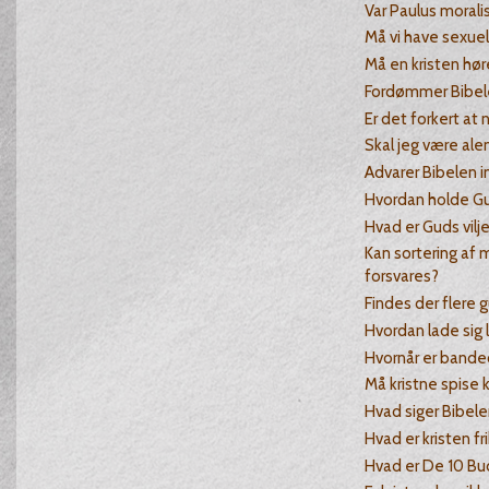
Var Paulus morali
Må vi have sexuel
Må en kristen hør
Fordømmer Bibele
Er det forkert at
Skal jeg være alen
Advarer Bibelen i
Hvordan holde G
Hvad er Guds vilj
Kan sortering a
forsvares?
Findes der flere 
Hvordan lade sig 
Hvornår er bande
Må kristne spise 
Hvad siger Bibel
Hvad er kristen fr
Hvad er De 10 Bu