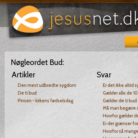
Nøgleordet
Bud
:
Artikler
Svar
Den mest udbredte sygdom
Er det ikke altid
De ti bud
Gælder alle de 10
Pinsen - kirkens fødselsdag
Gælder de ti bud 
Må man begære s
Hvorfor gælder de
Er der grænser f
Hvorfor så mange