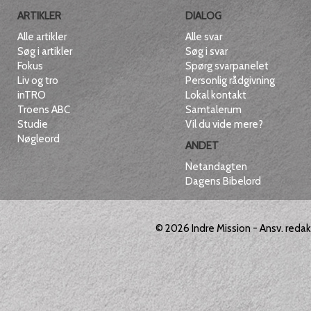
ARTIKLER
DIALOG
Alle artikler
Alle svar
Søg i artikler
Søg i svar
Fokus
Spørg svarpanelet
Liv og tro
Personlig rådgivning
inTRO
Lokal kontakt
Troens ABC
Samtalerum
Studie
Vil du vide mere?
Nøgleord
ANDET
Netandagten
Dagens Bibelord
© 2026
Indre Mission
- Ansv. reda