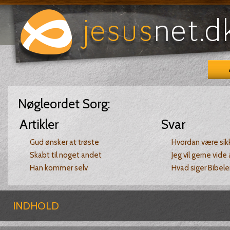
Nøgleordet
Sorg
:
Artikler
Svar
Gud ønsker at trøste
Hvordan være sikk
Skabt til noget andet
Jeg vil gerne vide
Han kommer selv
Hvad siger Bibel
INDHOLD