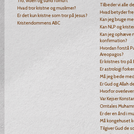
Tro, viden og sund fornuft
Tilbeder vi alle
Hvad tror kristne og muslimer?
Hvad betyder fr
Er det kun kristne som tror på Jesus?
Kan jeg bruge me
Kristendommens ABC
Kan NLP og krist
Kan jeg ophæve 
konfirmation?
Hvordan forstå Pa
Areopagos?
Er kristnes tro på 
Er astrologi forke
Må jeg bede med
Er Gud og Allah 
Hvorfor overlever
Var Kejser Konsta
Omtales Muhamm
Er der en ånd i mu
Må kongehuset k
Tilgiver Gud de s