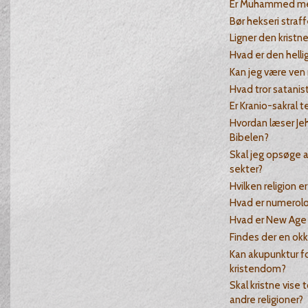
Er Muhammed med
Bør hekseri straff
Ligner den kristn
Hvad er den hellig
Kan jeg være ven
Hvad tror satanis
Er Kranio-sakral te
Hvordan læser Je
Bibelen?
Skal jeg opsøge a
sekter?
Hvilken religion 
Hvad er numerolo
Hvad er New Age
Findes der en ok
Kan akupunktur 
kristendom?
Skal kristne vise 
andre religioner?