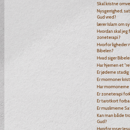
Skal kristne omv
Nysgerrighed, sat
Gud vred?
lærer Islam om sy
Hvordan skal jeg f
zoneterapi?
Hvorfor ligheder
Bibelen?
Hvad siger Bibe
Har hjernen et "re
Er jøderne stadig
Er mormoner kris
Har mormonerne 
Er zoneterapi for
Er tarotkort for
Er muslimerne Sa
Kan man både tro
Gud?
Hvorfor roser Jes