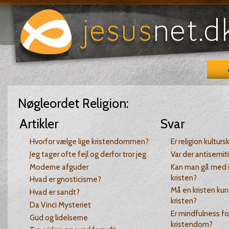
Nøgleordet
Religion
:
Artikler
Svar
Hvorfor vælge lige kristendommen?
Er religion kultur
Jeg tager ofte fejl og derfor tror jeg
Var der antisemit
Moderne afguder
Kan man gå med 
kristen?
Hvad er gnosticisme?
Må en kristen kun
Hvad er sandt?
kristen?
Da Vinci Mysteriet
Er mindfulness f
Gud og lidelserne
kristendom?