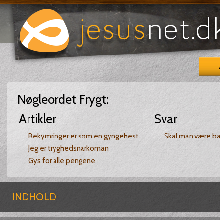
Nøgleordet
Frygt
:
Artikler
Svar
Bekymringer er som en gyngehest
Skal man være ba
Jeg er tryghedsnarkoman
Gys for alle pengene
INDHOLD