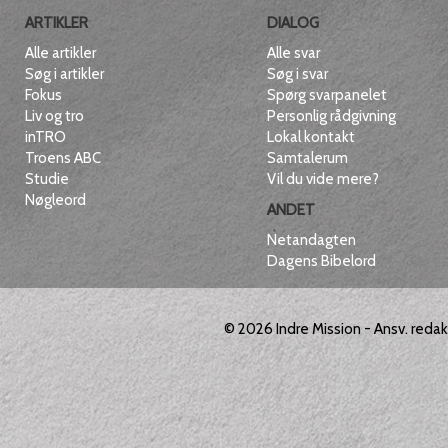
ARTIKLER
DIALOG
Alle artikler
Alle svar
Søg i artikler
Søg i svar
Fokus
Spørg svarpanelet
Liv og tro
Personlig rådgivning
inTRO
Lokal kontakt
Troens ABC
Samtalerum
Studie
Vil du vide mere?
Nøgleord
ANDET
Netandagten
Dagens Bibelord
© 2026
Indre Mission
- Ansv. reda