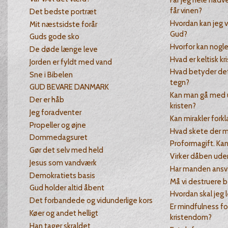
Får jeg hele nadve
får vinen?
Det bedste portræt
Hvordan kan jeg v
Mit næstsidste forår
Gud?
Guds gode sko
Hvorfor kan nogl
De døde længe leve
Hvad er keltisk k
Jorden er fyldt med vand
Hvad betyder det,
Sne i Bibelen
tegn?
GUD BEVARE DANMARK
Kan man gå med 
Der er håb
kristen?
Jeg foradventer
Kan mirakler fork
Propeller og øjne
Hvad skete der m
Dommedagsuret
Proformagift. Kan
Gør det selv med held
Virker dåben uden
Jesus som vandværk
Har manden ansva
Demokratiets basis
Må vi destruere 
Gud holder altid åbent
Hvordan skal jeg l
Det forbandede og vidunderlige kors
Er mindfulness f
Køer og andet helligt
kristendom?
Han tager skraldet