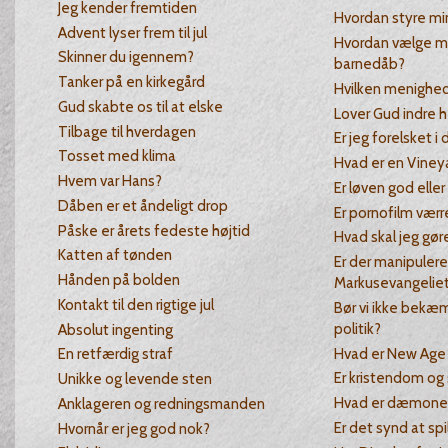
Jeg kender fremtiden
Hvordan styre mi
Advent lyser frem til jul
Hvordan vælge m
Skinner du igennem?
barnedåb?
Tanker på en kirkegård
Hvilken menighed
Gud skabte os til at elske
Lover Gud indre h
Tilbage til hverdagen
Er jeg forelsket i 
Tosset med klima
Hvad er en Vine
Hvem var Hans?
Er løven god eller
Dåben er et åndeligt drop
Er pornofilm værr
Påske er årets fedeste højtid
Hvad skal jeg gør
Katten af tønden
Er der manipuler
Hånden på bolden
Markusevangelie
Kontakt til den rigtige jul
Bør vi ikke bekæm
politik?
Absolut ingenting
Hvad er New Age
En retfærdig straf
Er kristendom og 
Unikke og levende sten
Hvad er dæmoner
Anklageren og redningsmanden
Er det synd at spi
Hvornår er jeg god nok?