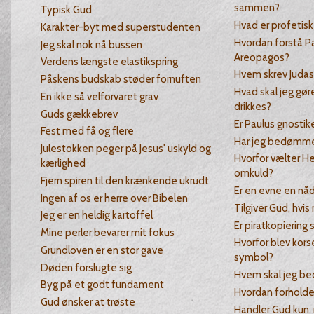
sammen?
Typisk Gud
Hvad er profetisk
Karakter-byt med superstudenten
Hvordan forstå Pa
Jeg skal nok nå bussen
Areopagos?
Verdens længste elastikspring
Hvem skrev Juda
Påskens budskab støder fornuften
Hvad skal jeg gøre
En ikke så velforvaret grav
drikkes?
Guds gækkebrev
Er Paulus gnostik
Fest med få og flere
Har jeg bedømme
Julestokken peger på Jesus' uskyld og
Hvorfor vælter He
kærlighed
omkuld?
Fjern spiren til den krænkende ukrudt
Er en evne en nå
Ingen af os er herre over Bibelen
Tilgiver Gud, hvis
Jeg er en heldig kartoffel
Er piratkopiering
Mine perler bevarer mit fokus
Hvorfor blev kor
Grundloven er en stor gave
symbol?
Døden forslugte sig
Hvem skal jeg bed
Byg på et godt fundament
Hvordan forholde
Gud ønsker at trøste
Handler Gud kun, 