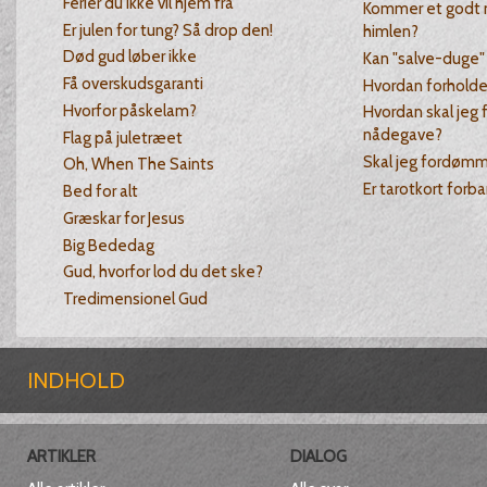
Ferier du ikke vil hjem fra
Kommer et godt 
Er julen for tung? Så drop den!
himlen?
Død gud løber ikke
Kan "salve-duge"
Få overskudsgaranti
Hvordan forholde 
Hvorfor påskelam?
Hvordan skal jeg 
nådegave?
Flag på juletræet
Skal jeg fordøm
Oh, When The Saints
Er tarotkort for
Bed for alt
Græskar for Jesus
Big Bededag
Gud, hvorfor lod du det ske?
Tredimensionel Gud
INDHOLD
ARTIKLER
DIALOG