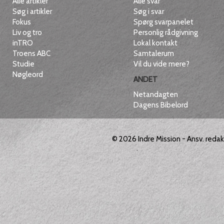
Alle artikler
Alle svar
Søg i artikler
Søg i svar
Fokus
Spørg svarpanelet
Liv og tro
Personlig rådgivning
inTRO
Lokal kontakt
Troens ABC
Samtalerum
Studie
Vil du vide mere?
Nøgleord
ANDET
Netandagten
Dagens Bibelord
© 2026
Indre Mission
- Ansv. reda