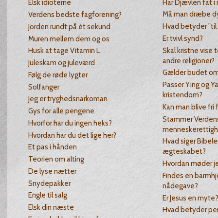
Har Djævlen fat i
Elsk idioterne
Må man dræbe dy
Verdens bedste fagforening?
Hvad betyder "til 
Jorden rundt på ét sekund
Er tvivl synd?
Muren mellem dem og os
Skal kristne vise 
Husk at tage Vitamin L
andre religioner?
Juleskam og juleværd
Gælder budet om 
Følg de røde lygter
Passer Ying og Y
Solfanger
kristendom?
Jeg er tryghedsnarkoman
Kan man blive fri 
Gys for alle pengene
Stammer Verdens
Hvorfor har du ingen heks?
menneskerettighe
Hvordan har du det lige her?
Hvad siger Bibele
Et pas i hånden
ægteskabet?
Teorien om alting
Hvordan møder je
De lyse nætter
Findes en barmhj
Snydepakker
nådegave?
Engle til salg
Er Jesus en myte
Elsk din næste
Hvad betyder pen