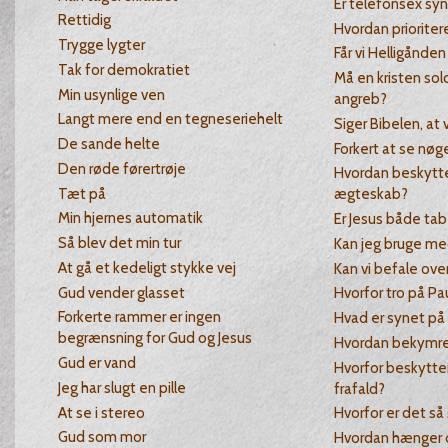
Er telefonsex sy
Rettidig
Hvordan prioritere
Trygge lygter
Får vi Helligånden
Tak for demokratiet
Må en kristen sol
Min usynlige ven
angreb?
Langt mere end en tegneseriehelt
Siger Bibelen, at v
De sande helte
Forkert at se nøg
Den røde førertrøje
Hvordan beskytter
Tæt på
ægteskab?
Min hjernes automatik
Er Jesus både tab
Så blev det min tur
Kan jeg bruge me
At gå et kedeligt stykke vej
Kan vi befale ov
Gud vender glasset
Hvorfor tro på Pa
Forkerte rammer er ingen
Hvad er synet på
begrænsning for Gud og Jesus
Hvordan bekymre
Gud er vand
Hvorfor beskytte
Jeg har slugt en pille
frafald?
At se i stereo
Hvorfor er det så
Gud som mor
Hvordan hænger 