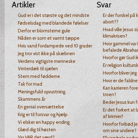
Artikler
Svar
Gud er i det største og det mindste
Er der forskel på k
abort??
Fødselsdag med blandede følelser
Hvad ville Jesus s
Derfor er blomsterne gule
klimakrisen?
Nåden er som et varmt tæppe
Hvor gammel var 
Hvis vand fordampede ved 10 grader
befalede Abraha
Jeg tror vist ikke på skæbnen
Hvorfor gør Gud i
Verdens vigtigste menneske
Er religion kultur
Vinterdæk til sjælen
Hvorfor bliver je
Stem med fødderne
Hvor er de faldne
Tak for mad
Kan karrieren fo
Meningsfuld oprustning
troen?
Skammens år
Beder Jesus kun f
En genial oversættelse
Er det forkert at
Krig er til forsvar og hjælp
af krimier?
Vi elsker en happy ending
Hvorfor forbød Je
Glæd dig til høsten
om sine undere?
Var VAR det værd?