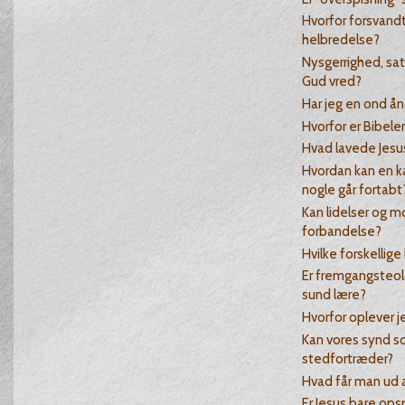
Hvorfor forsvan
helbredelse?
Nysgerrighed, sat
Gud vred?
Har jeg en ond ån
Hvorfor er Bibelen
Hvad lavede Jesus
Hvordan kan en kæ
nogle går fortabt
Kan lidelser og 
forbandelse?
Hvilke forskellige
Er fremgangsteol
sund lære?
Hvorfor oplever j
Kan vores synd s
stedfortræder?
Hvad får man ud a
Er Jesus bare ops