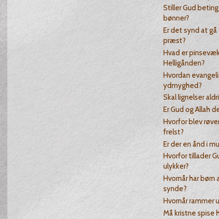
Stiller Gud beting
bønner?
Er det synd at gå 
præst?
Hvad er pinsevæk
Helligånden?
Hvordan evangel
ydmyghed?
Skal lignelser aldr
Er Gud og Allah 
Hvorfor blev røve
frelst?
Er der en ånd i mu
Hvorfor tillader 
ulykker?
Hvornår har børn a
synde?
Hvornår rammer u
Må kristne spise 