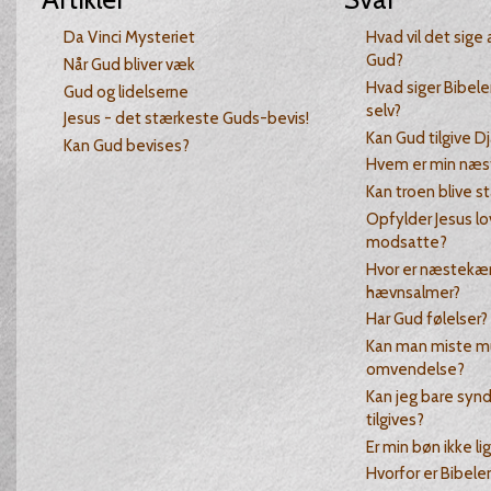
Da Vinci Mysteriet
Hvad vil det sige 
Gud?
Når Gud bliver væk
Hvad siger Bibelen
Gud og lidelserne
selv?
Jesus - det stærkeste Guds-bevis!
Kan Gud tilgive 
Kan Gud bevises?
Hvem er min næs
Kan troen blive s
Opfylder Jesus lo
modsatte?
Hvor er næstekær
hævnsalmer?
Har Gud følelser?
Kan man miste mu
omvendelse?
Kan jeg bare synde
tilgives?
Er min bøn ikke li
Hvorfor er Bibele