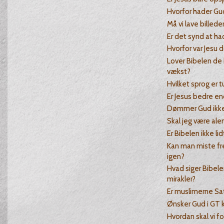
Hvorfor hader Gu
Må vi lave billede
Er det synd at had
Hvorfor var Jesu 
Lover Bibelen de
vækst?
Hvilket sprog er 
Er Jesus bedre e
Dømmer Gud ikke
Skal jeg være alen
Er Bibelen ikke li
Kan man miste fr
igen?
Hvad siger Bibel
mirakler?
Er muslimerne Sa
Ønsker Gud i GT ku
Hvordan skal vi fo