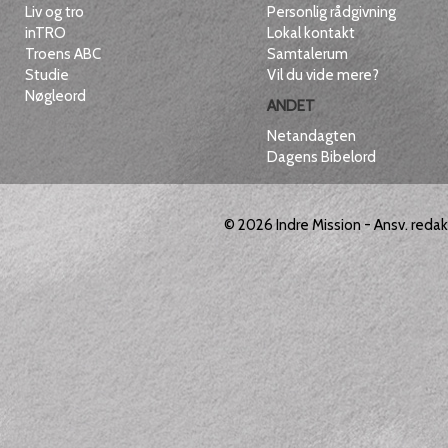
Liv og tro
Personlig rådgivning
inTRO
Lokal kontakt
Troens ABC
Samtalerum
Studie
Vil du vide mere?
Nøgleord
ANDET
Netandagten
Dagens Bibelord
© 2026
Indre Mission
- Ansv. reda