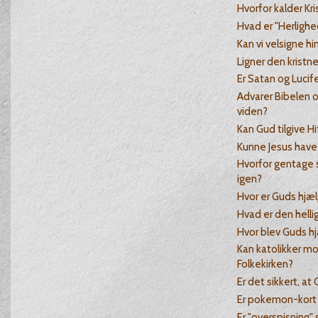
Hvorfor kalder Kri
Hvad er "Herlighe
Kan vi velsigne h
Ligner den kristn
Er Satan og Luci
Advarer Bibelen 
viden?
Kan Gud tilgive Hi
Kunne Jesus have
Hvorfor gentage
igen?
Hvor er Guds hjæ
Hvad er den hellig
Hvor blev Guds hj
Kan katolikker m
Folkekirken?
Er det sikkert, at
Er pokemon-kort 
Er "overspisning"