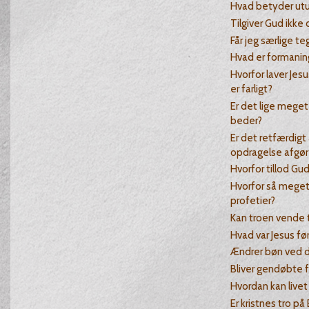
Hvad betyder ut
Tilgiver Gud ikke
Får jeg særlige te
Hvad er formanin
Hvorfor laver Jesu
er farligt?
Er det lige mege
beder?
Er det retfærdigt 
opdragelse afgør
Hvorfor tillod Gu
Hvorfor så meget
profetier?
Kan troen vende 
Hvad var Jesus før
Ændrer bøn ved de
Bliver gendøbte f
Hvordan kan live
Er kristnes tro på 