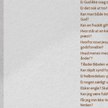
Er Gud ikke svag o
Er det nok at tro?
Kan man både tro
Gud?
Kan en fraskilt gif
Hvor står at en k
præst?
Hvorfor roser Jes
godsforvalter?
Hvad menes me
ånder"?
Tillader Bibelen 
Kan skjult synd f
Er helbredelses-
Er nogen særligt 
Elsker engle? Sk
Kan jeg være fuld
Får jeg min ikke-k
himlen?