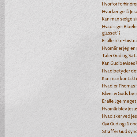
Hvorfor forhindre
Hvor længe lå Jes
Kan man sælge si
Hvad siger Bibele
glasset"?
Er alle ikke-krist
Hvornår er jeg en r
Taler Gud og Sa
Kan Gud bevises
Hvad betyder det
Kan man kontakt
Hvad er Thomas-
Bliver vi Guds bør
Er alle lige mege
Hvornår blev Jesus 
Hvad sker ved Je
Gør Gud også on
Straffer Gud synd