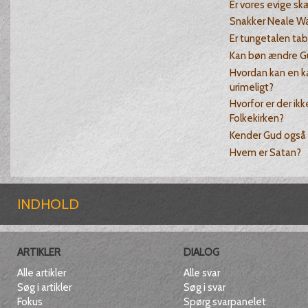
Er vores evige sk
Snakker Neale W
Er tungetalen tab
Kan bøn ændre Gu
Hvordan kan en kæ
urimeligt?
Hvorfor er der ikk
Folkekirken?
Kender Gud også
Hvem er Satan?
INDHOLD
ARTIKLER
DIALOG
Alle artikler
Alle svar
Søg i artikler
Søg i svar
Fokus
Spørg svarpanelet