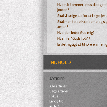
Hvornår kommer Jesus tilbage ti
jorden?
Skal vi sælge alt for at følge Jes
Skal man folde hænderne og si
amen?
Hvordan leder Gud mig?
Hvem er "Guds folk"?
Er det vigtigt at tilhøre en men
INDHOLD
ARTIKLER
Alle artikler
Søg i artikler
Fokus
Liv og tro
inTRO