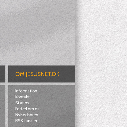
OM JESUSNET.DK
Information
Kontakt
Støt os
Fortæl om os
Nyhedsbrev
RSS kanaler