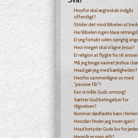
Hvorfor skal ægteskab indgås
offentligt?
Strider det mod Bibelen at bed
Har Bibelen ingen klare retningsl
Er jeg fortabt uden oprigtig ang
Hvor meget skal vi ligne Jesus?
Er religion at flygte fra sit ansvar
Må jeg bruge navnet Jeshua i bø
Hvad gør jeg med kærligheden?
Hvorfor sammenligne os med
"passive får"?
Kan vi måle Guds omsorg?
Sætter Gud betingelser for
tilgivelsen?
Kommer dødfødte børn i himle
Hvordan finder jeg troen igen?
Hvad betyder Guds lov for jøde
Hvornår er man gift?