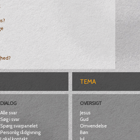
l
us?
ge
ighed?
TEMA
DIALOG
OVERSIGT
Alle svar
Jesus
Søg i svar
Gud
Spørg svarpanelet
Omvendelse
Personlig rådgivning
Bøn
Lokal kontakt
Jul