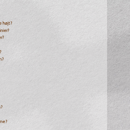
e højt?
inier?
er?
?
n?
n?
rne?