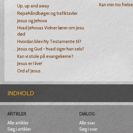
Kan min tro frels
Up, up and away
Rejsehåndbøger og trafiktavler
Jesus og Jehova
Hvad Jehovas Vidner lærer om Jesu
død
Hvordan blev Ny Testamente til?
Jesus og Gud - hvad siger han selv?
Kan vi stole på evangelierne?
Jesus er i live!
Ord af Jesus
INDHOLD
ARTIKLER
DIALOG
Alle artikler
Alle svar
Søg i artikler
Søg i svar