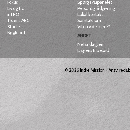
Fokus
Spørg svarpanelet
Liv og tro
Personlig rådgivning
inTRO
Lokal kontakt
Troens ABC
Samtalerum
Studie
Vil du vide mere?
Nøgleord
ANDET
Netandagten
Dagens Bibelord
© 2026
Indre Mission
- Ansv. reda