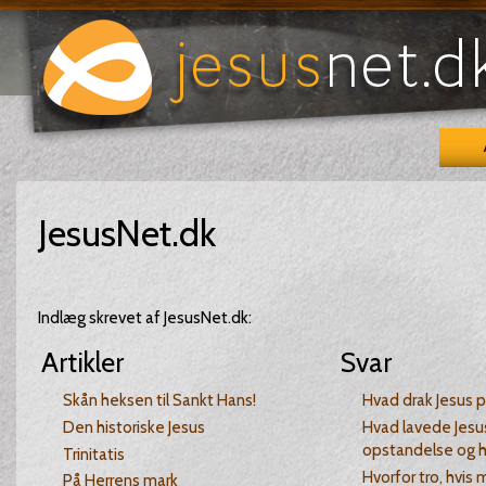
JesusNet.dk
Indlæg skrevet af JesusNet.dk:
Artikler
Svar
Skån heksen til Sankt Hans!
Hvad drak Jesus p
Den historiske Jesus
Hvad lavede Jesu
opstandelse og 
Trinitatis
Hvorfor tro, hvis
På Herrens mark