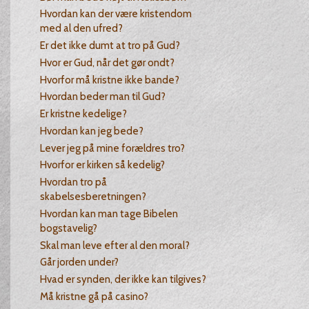
Hvordan kan der være kristendom
med al den ufred?
Er det ikke dumt at tro på Gud?
Hvor er Gud, når det gør ondt?
Hvorfor må kristne ikke bande?
Hvordan beder man til Gud?
Er kristne kedelige?
Hvordan kan jeg bede?
Lever jeg på mine forældres tro?
Hvorfor er kirken så kedelig?
Hvordan tro på
skabelsesberetningen?
Hvordan kan man tage Bibelen
bogstavelig?
Skal man leve efter al den moral?
Går jorden under?
Hvad er synden, der ikke kan tilgives?
Må kristne gå på casino?