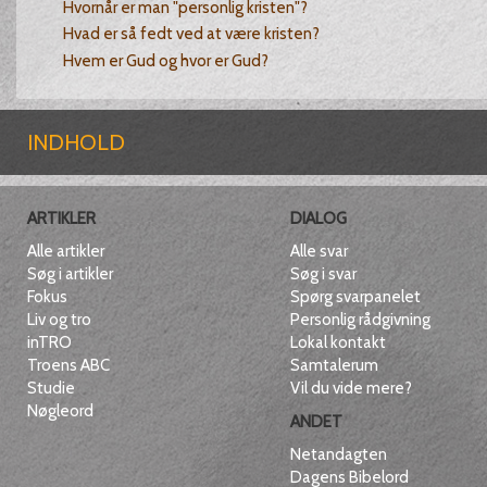
Hvornår er man "personlig kristen"?
Hvad er så fedt ved at være kristen?
Hvem er Gud og hvor er Gud?
INDHOLD
ARTIKLER
DIALOG
Alle artikler
Alle svar
Søg i artikler
Søg i svar
Fokus
Spørg svarpanelet
Liv og tro
Personlig rådgivning
inTRO
Lokal kontakt
Troens ABC
Samtalerum
Studie
Vil du vide mere?
Nøgleord
ANDET
Netandagten
Dagens Bibelord