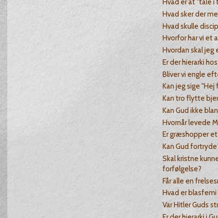
Hvad er at "tale i 
Hvad sker der m
Hvad skulle disc
Hvorfor har vi et a
Hvordan skal jeg 
Er der hierarki ho
Bliver vi engle e
Kan jeg sige "Hej f
Kan tro flytte bje
Kan Gud ikke bla
Hvornår levede 
Er græshopper et
Kan Gud fortryde
Skal kristne kunn
forfølgelse?
Får alle en frels
Hvad er blasfemi
Var Hitler Guds st
Er der hierarki i G