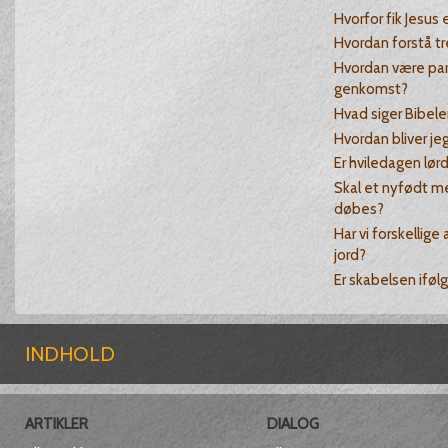
Hvorfor fik Jesus
Hvordan forstå t
Hvordan være para
genkomst?
Hvad siger Bibel
Hvordan bliver je
Er hviledagen lør
Skal et nyfødt m
døbes?
Har vi forskellige
jord?
Er skabelsen iføl
INDHOLD
ARTIKLER
DIALOG