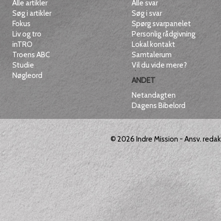
Alle artikler
Alle svar
Søg i artikler
Søg i svar
Fokus
Spørg svarpanelet
Liv og tro
Personlig rådgivning
inTRO
Lokal kontakt
Troens ABC
Samtalerum
Studie
Vil du vide mere?
Nøgleord
ANDET
Netandagten
Dagens Bibelord
© 2026
Indre Mission
- Ansv. reda