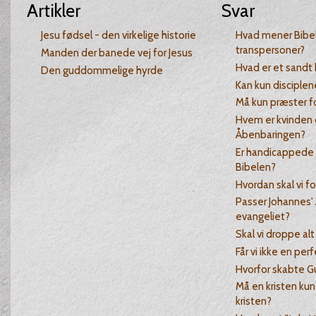
Artikler
Svar
Jesu fødsel - den virkelige historie
Hvad mener Bibe
transpersoner?
Manden der banede vej for Jesus
Hvad er et sandt 
Den guddommelige hyrde
Kan kun disciplen
Må kun præster f
Hvem er kvinden 
Åbenbaringen?
Er handicappede i
Bibelen?
Hvordan skal vi fo
Passer Johannes
evangeliet?
Skal vi droppe alt
Får vi ikke en per
Hvorfor skabte G
Må en kristen kun
kristen?