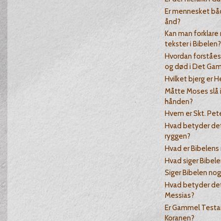
Er mennesket båd
ånd?
Kan man forklare
tekster i Bibelen?
Hvordan forståes 
og død i Det Ga
Hvilket bjerg er He
Måtte Moses slå 
hånden?
Hvem er Skt. Pet
Hvad betyder det 
ryggen?
Hvad er Bibelen
Hvad siger Bibe
Siger Bibelen no
Hvad betyder det 
Messias?
Er Gammel Testa
Koranen?