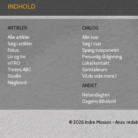
INDHOLD
ARTIKLER
DIALOG
Alle artikler
Alle svar
Søg i artikler
Søg i svar
Fokus
Spørg svarpanelet
Liv og tro
Personlig rådgivning
inTRO
Lokal kontakt
Troens ABC
Samtalerum
Studie
Vil du vide mere?
Nøgleord
ANDET
Netandagten
Dagens Bibelord
© 2026
Indre Mission
- Ansv. reda