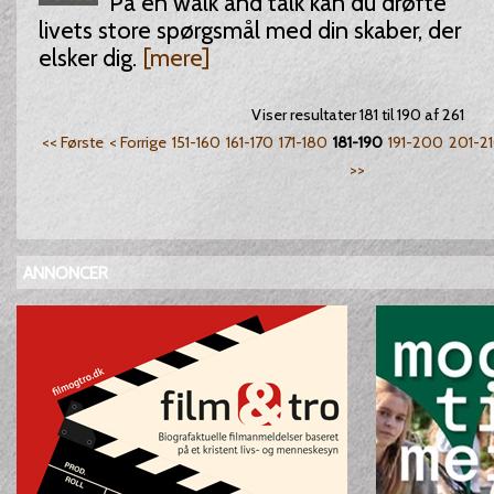
På en walk and talk kan du drøfte
livets store spørgsmål med din skaber, der
elsker dig.
[mere]
Viser resultater 181 til 190 af 261
<< Første
< Forrige
151-160
161-170
171-180
181-190
191-200
201-2
>>
ANNONCER