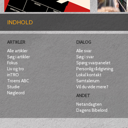
INDHOLD
ARTIKLER
DIALOG
Alle artikler
Alle svar
Søg i artikler
Søg i svar
Fokus
Spørg svarpanelet
Liv og tro
Personlig rådgivning
inTRO
Lokal kontakt
Troens ABC
Samtalerum
Studie
Vil du vide mere?
Nøgleord
ANDET
Netandagten
Dagens Bibelord