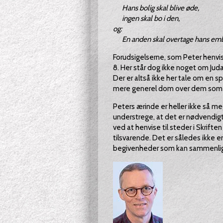
Hans bolig skal blive øde,
ingen skal bo i den,
og:
En anden skal overtage hans emb
Forudsigelserne, som Peter henvise
8. Her står dog ikke noget om Juda
Der er altså ikke her tale om en s
mere generel dom over dem som sv
Peters ærinde er heller ikke så m
understrege, at det er nødvendigt
ved at henvise til steder i Skri
tilsvarende. Det er således ikke en 
begivenheder som kan sammenlign