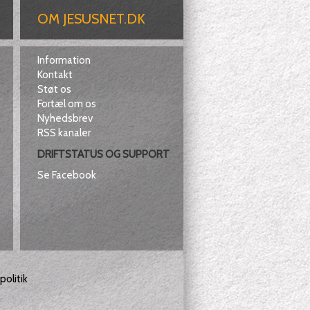
OM JESUSNET.DK
Information
Kontakt
Støt os
Fortæl om os
Nyhedsbrev
RSS kanaler
DRIFTSTATUS OG SUPPORT
Se Facebook
olitik