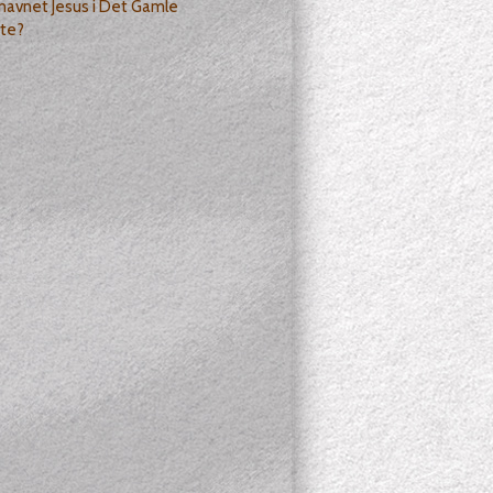
navnet Jesus i Det Gamle
te?