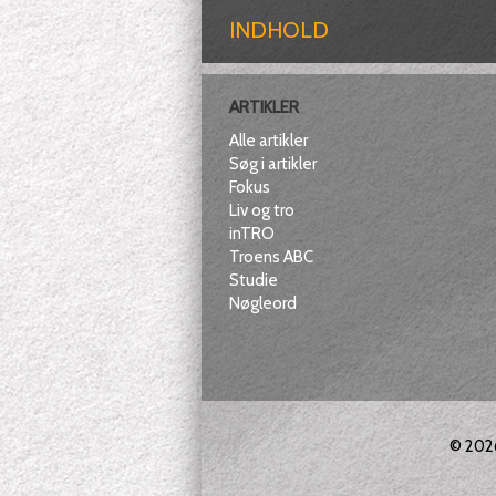
INDHOLD
ARTIKLER
Alle artikler
Søg i artikler
Fokus
Liv og tro
inTRO
Troens ABC
Studie
Nøgleord
© 20