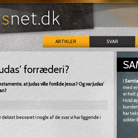
ARTIKLER
SVAR
SA
udas' forræderi?
I
Samta
tamente, at Judas ville forråde Jesus? Og var Judas'
med en 
lan?
er helt
Hold øj
bunden 
har tek
delvist besvaret i nogle af de svar vi har liggende i
sidder k