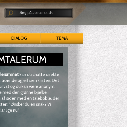
DIALOG
TEMA
MTALERUM
lerummet
kan du chatte direkte
troende og erfaren kristen. Det
 privat og du kan være anonym.
e med den grønne bjælke i
af siden med en taleboble, der
sten: "Ønsker du en snak? Vi
lar lige nu"