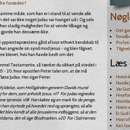
dte forræderi?
Nøgl
 samme måde, som han er i stand til at vende alle
 det var ikke noget Judas var tvunget ud i. Og selv
han stadig muligheden for at vende tilbage og
Det ga
 gjorde han desværre ikke.
Forud
 i ypperstepræstens gård afsvor ethvert kendskab til
Profeti
han angrede sin synd mod Jesus - og blev tilgivet.
Tilgive
være blevet, hvis han havde bedt om det.
Læs 
ammel Testamente, så tænker du sikkert på stedet i
15 - 20, hvor apostlen Peter taler om, at de må
Hvem ku
løse Judas. Her siger Peter:
Havde 
 opfyldelse, som Helligånden gennem Davids mund
Var Gud
ej for dem, som anholdt Jesus. v17 For Judas regnedes
Hvorfor
enne tjeneste. v18 Han købte sig en mark for de penge,
Hvordan
n han styrtede på hovedet ned og sprængtes, så alle
Hvem er
t blev kendt af alle Jerusalems indbyggere, så at den
Er Gud 
eldama, det vil sige Blodmarken. v20 For i Salmernes
Hvor of
Kan Gu