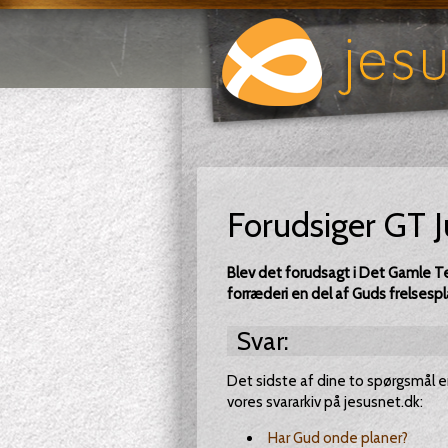
Forudsiger GT J
Blev det forudsagt i Det Gamle Tes
forræderi en del af Guds frelsesp
Svar:
Det sidste af dine to spørgsmål er 
vores svararkiv på jesusnet.dk:
Har Gud onde planer?