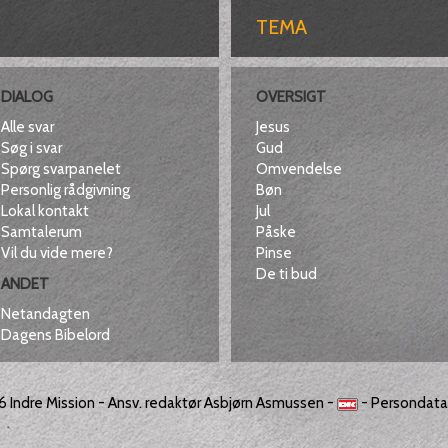
TEMA
DIALOG
OVERSIGT
Alle svar
Jesus
Søg i svar
Gud
Spørg svarpanelet
Omvendelse
Personlig rådgivning
Bøn
Lokal kontakt
Jul
Samtalerum
Påske
Vil du vide mere?
Pinse
De ti bud
ANDET
Netandagten
Dagens Bibelord
26
Indre Mission
- Ansv. redaktør Asbjørn Asmussen -
-
Persondatap