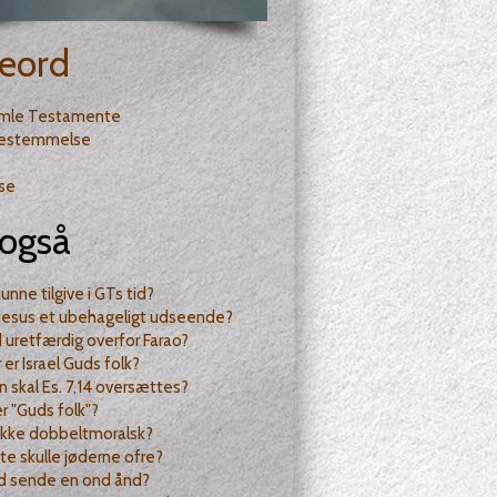
eord
mle Testamente
bestemmelse
lse
også
nne tilgive i GTs tid?
Jesus et ubehageligt udseende?
 uretfærdig overfor Farao?
 er Israel Guds folk?
 skal Es. 7,14 oversættes?
 "Guds folk"?
ikke dobbeltmoralsk?
te skulle jøderne ofre?
d sende en ond ånd?