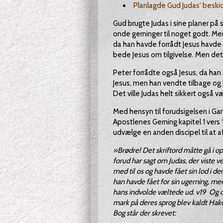
Planlagde Gud Judas' beski
Gud brugte Judas i sine planer på
onde gerninger til noget godt. Men
da han havde forrådt Jesus havde 
bede Jesus om tilgivelse. Men det
Peter forrådte også Jesus, da han
Jesus, men han vendte tilbage og 
Det ville Judas helt sikkert også 
Med hensyn til forudsigelsen i G
Apostlenes Gerning kapitel 1 vers 
udvælge en anden discipel til at af
»Brødre! Det skriftord måtte gå i
forud har sagt om Judas, der viste v
med til os og havde fået sin lod i d
han havde fået for sin ugerning, me
hans indvolde væltede ud. v19 Og de
mark på deres sprog blev kaldt Hak
Bog står der skrevet: