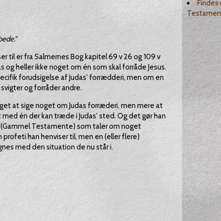
Findes 
Testamen
ede."
r til er fra Salmernes Bog kapitel 69 v 26 og 109 v
s og heller ikke noget om én som skal forråde Jesus.
pecifik forudsigelse af Judas' forrædderi, men om en
igter og forråder andre.
eget at sige noget om Judas forræderi, men mere at
 med én der kan træde i Judas' sted. Og det gør han
ften (Gammel Testamente) som taler om noget
profeti han henviser til, men en (eller flere)
es med den situation de nu står i.