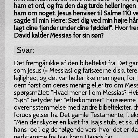
ham et ord, og fra den dag turde heller inge
ham om noget. Jesus henviser til Salme 110 ve
sagde til min Herre: Sæt dig ved min højre hånd
lagt dine fjender under dine fødder!". Hvor fre
David kalder Messias for sin søn?
Svar:
Det fremgår ikke af den bibeltekst fra Det g
som Jesus (= Messias) og farisæerne diskute
lejlighed, og det var heller ikke meningen, for
dem først om deres mening eller tro om Mes
spørgsmålet: "Hvad mener I om Messias? Hvis
"Søn" betyder her "efterkommer". Farisæerne s
overensstemmelse med andre bibeltekster, d
forudsigelser fra Det gamle Testamente, f. eks.
"Men der skyder en kvist fra Isajs stub, et skud
hans rod". og de følgende vers, hvor det er kla
nedstamme fra Isaj, kong Davids far.