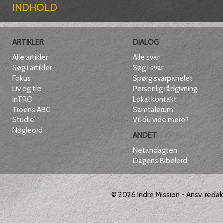
INDHOLD
ARTIKLER
DIALOG
Alle artikler
Alle svar
Søg i artikler
Søg i svar
Fokus
Spørg svarpanelet
Liv og tro
Personlig rådgivning
inTRO
Lokal kontakt
Troens ABC
Samtalerum
Studie
Vil du vide mere?
Nøgleord
ANDET
Netandagten
Dagens Bibelord
© 2026
Indre Mission
- Ansv. reda