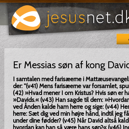
Er Messias søn af kong Davi
I samtalen med farisæerne i Mattæusevangelie
der: "(v41) Mens farisæerne var forsamlet, sp
(42) »Hvad mener I om Kristus? Hvis søn er 
»Davids.« (v43) Han sagde til dem: »Hvorda
ved Ånden kalde ham herre og sige: (v44) Her
herre: Sæt dig ved min højre hånd, indtil jeg få
under dine fødder? (v45) Når David altså kald
hvordan kan han så være hans søn?« (v46) In