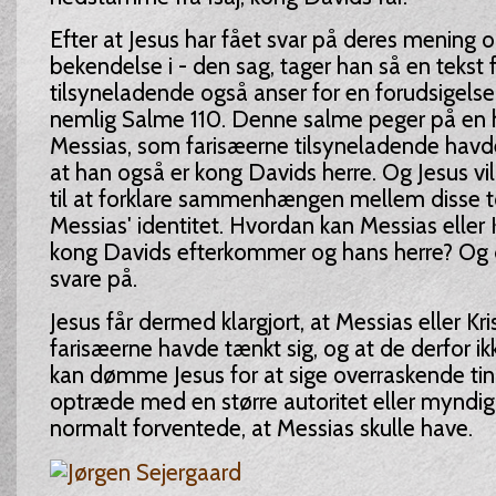
Efter at Jesus har fået svar på deres mening o
bekendelse i - den sag, tager han så en tekst
tilsyneladende også anser for en forudsigels
nemlig Salme 110. Denne salme peger på en h
Messias, som farisæerne tilsyneladende havd
at han også er kong Davids herre. Og Jesus v
til at forklare sammenhængen mellem disse to
Messias' identitet. Hvordan kan Messias eller
kong Davids efterkommer og hans herre? Og 
svare på.
Jesus får dermed klargjort, at Messias eller Kri
farisæerne havde tænkt sig, og at de derfor i
kan dømme Jesus for at sige overraskende ting
optræde med en større autoritet eller myndi
normalt forventede, at Messias skulle have.