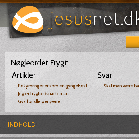
Nøgleordet
Frygt
:
Artikler
Svar
Bekymringer er som en gyngehest
Skal man være ba
Jeg er tryghedsnarkoman
Gys for alle pengene
INDHOLD