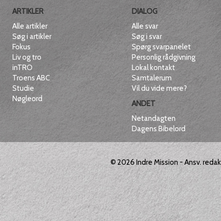
ARTIKLER
DIALOG
Alle artikler
Alle svar
Søg i artikler
Søg i svar
Fokus
Spørg svarpanelet
Liv og tro
Personlig rådgivning
inTRO
Lokal kontakt
Troens ABC
Samtalerum
Studie
Vil du vide mere?
Nøgleord
ANDET
Netandagten
Dagens Bibelord
© 2026
Indre Mission
- Ansv. reda