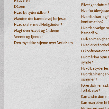
Nadveren
Bliver gendøbte f
Dåben
Hvorfor blev Jesu
Hvad betyder dåben?
Hvordan kan jeg f
Manden der banede vej for Jesus
konfirmation?
Hvad skal vi med Helligånden?
Hvordan vælge m
Magt over havet og ånderne
barnedåb?
Venner og fjender
Hvilken menighed
Den mystiske stjerne over Betlehem
Hvad er er forske
Er konfirmatione
Hvornår har børn a
synde?
Hvad betyder Jes
Hvordan hænger 
sammen?
Fører dåb i en sata
fortabelse?
Kan andre dømme 
Kan man blive fri 
Har jeg en ond ån