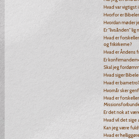
Hvad var vigtigst i 
Hvorfor er Bibelen
Hvordan møder je
Er "livsånden" li
Hvad er forskelle
og frikirkerne?
Hvad er Åndens f
Er konfirmandern
Skal jeg fordøm
Hvad siger Bibe
Hvad er barnetro
Hvornår sker gen
Hvad er forskelle
Missionsforbund
Er det nok at væ
Hvad vil det sige 
Kan jeg være fuld
Hvad er helliggør