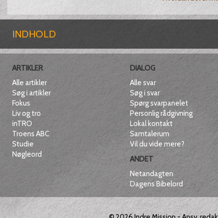
INDHOLD
ARTIKLER
DIALOG
Alle artikler
Alle svar
Søg i artikler
Søg i svar
Fokus
Spørg svarpanelet
Liv og tro
Personlig rådgivning
inTRO
Lokal kontakt
Troens ABC
Samtalerum
Studie
Vil du vide mere?
Nøgleord
ANDET
Netandagten
Dagens Bibelord
© 2026
Indre Mission
- Ansv. reda