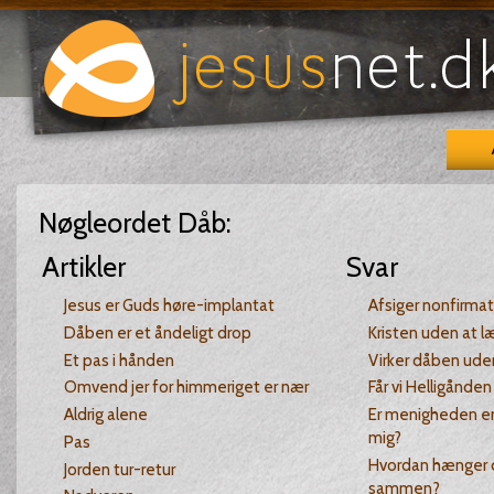
Nøgleordet
Dåb
:
Artikler
Svar
Jesus er Guds høre-implantat
Afsiger nonfirmat
Dåben er et åndeligt drop
Kristen uden at l
Et pas i hånden
Virker dåben uden
Omvend jer for himmeriget er nær
Får vi Helligånden
Aldrig alene
Er menigheden en
mig?
Pas
Hvordan hænger 
Jorden tur-retur
sammen?