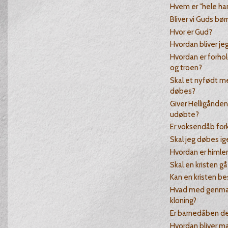
Hvem er "hele ha
Bliver vi Guds bør
Hvor er Gud?
Hvordan bliver je
Hvordan er forho
og troen?
Skal et nyfødt m
døbes?
Giver Helligånden 
udøbte?
Er voksendåb for
Skal jeg døbes ig
Hvordan er himle
Skal en kristen gå 
Kan en kristen b
Hvad med genman
kloning?
Er barnedåben de
Hvordan bliver ma