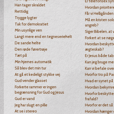
Er telefonsex sy
Han tager skraldet
Hvordan prioritere
Rettidig
Får vi Helligånden
Trygge lygter
Må en kristen sol
Tak for demokratiet
angreb?
Min usynlige ven
Siger Bibelen, at v
Langt mere end en tegneseriehelt
Forkert at se nøg
De sande helte
Hvordan beskytter
Den røde førertrøje
ægteskab?
Tæt på
Er Jesus både tab
Min hjernes automatik
Kan jeg bruge me
Så blev det min tur
Kan vi befale ov
At gå et kedeligt stykke vej
Hvorfor tro på Pa
Gud vender glasset
Hvad er synet på
Forkerte rammer er ingen
Hvordan bekymre
begrænsning for Gud og Jesus
Hvorfor beskytte
Gud er vand
frafald?
Jeg har slugt en pille
Hvorfor er det så
At se i stereo
Hvordan hænger 