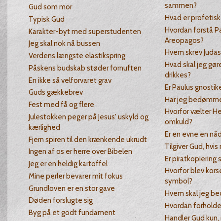
sammen?
Gud som mor
Hvad er profetisk
Typisk Gud
Hvordan forstå Pa
Karakter-byt med superstudenten
Areopagos?
Jeg skal nok nå bussen
Hvem skrev Juda
Verdens længste elastikspring
Hvad skal jeg gøre
Påskens budskab støder fornuften
drikkes?
En ikke så velforvaret grav
Er Paulus gnostik
Guds gækkebrev
Har jeg bedømme
Fest med få og flere
Hvorfor vælter He
Julestokken peger på Jesus' uskyld og
omkuld?
kærlighed
Er en evne en nå
Fjern spiren til den krænkende ukrudt
Tilgiver Gud, hvis
Ingen af os er herre over Bibelen
Er piratkopiering
Jeg er en heldig kartoffel
Hvorfor blev kor
Mine perler bevarer mit fokus
symbol?
Grundloven er en stor gave
Hvem skal jeg bed
Døden forslugte sig
Hvordan forholde
Byg på et godt fundament
Handler Gud kun, 