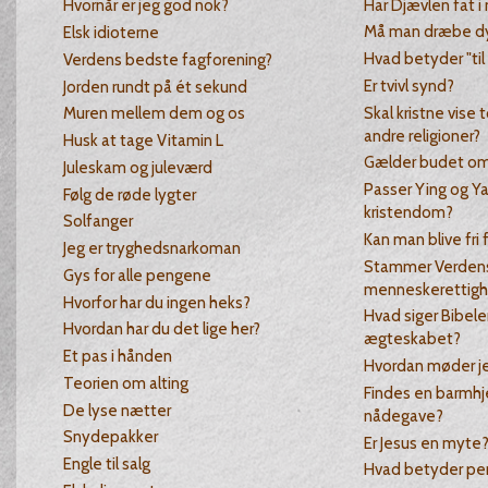
Har Djævlen fat i
Hvornår er jeg god nok?
Må man dræbe dy
Elsk idioterne
Hvad betyder "til 
Verdens bedste fagforening?
Er tvivl synd?
Jorden rundt på ét sekund
Skal kristne vise 
Muren mellem dem og os
andre religioner?
Husk at tage Vitamin L
Gælder budet om 
Juleskam og juleværd
Passer Ying og Y
Følg de røde lygter
kristendom?
Solfanger
Kan man blive fri 
Jeg er tryghedsnarkoman
Stammer Verdens
Gys for alle pengene
menneskerettighe
Hvorfor har du ingen heks?
Hvad siger Bibele
Hvordan har du det lige her?
ægteskabet?
Et pas i hånden
Hvordan møder je
Teorien om alting
Findes en barmhj
De lyse nætter
nådegave?
Snydepakker
Er Jesus en myte
Engle til salg
Hvad betyder pen