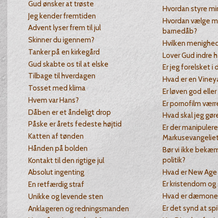
Gud ønsker at trøste
Hvordan styre mi
Jeg kender fremtiden
Hvordan vælge m
Advent lyser frem til jul
barnedåb?
Skinner du igennem?
Hvilken menighed
Tanker på en kirkegård
Lover Gud indre h
Gud skabte os til at elske
Er jeg forelsket i 
Tilbage til hverdagen
Hvad er en Vine
Tosset med klima
Er løven god eller
Hvem var Hans?
Er pornofilm værr
Dåben er et åndeligt drop
Hvad skal jeg gør
Påske er årets fedeste højtid
Er der manipuler
Katten af tønden
Markusevangelie
Hånden på bolden
Bør vi ikke bekæm
politik?
Kontakt til den rigtige jul
Hvad er New Age
Absolut ingenting
Er kristendom og 
En retfærdig straf
Hvad er dæmoner
Unikke og levende sten
Er det synd at spi
Anklageren og redningsmanden