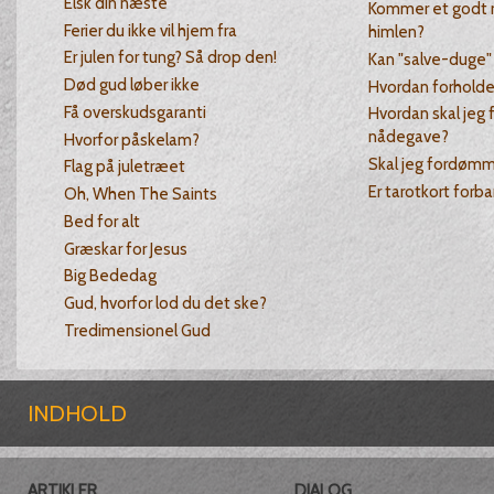
Elsk din næste
Kommer et godt 
Ferier du ikke vil hjem fra
himlen?
Er julen for tung? Så drop den!
Kan "salve-duge"
Død gud løber ikke
Hvordan forholde 
Få overskudsgaranti
Hvordan skal jeg 
nådegave?
Hvorfor påskelam?
Skal jeg fordøm
Flag på juletræet
Er tarotkort for
Oh, When The Saints
Bed for alt
Græskar for Jesus
Big Bededag
Gud, hvorfor lod du det ske?
Tredimensionel Gud
INDHOLD
ARTIKLER
DIALOG