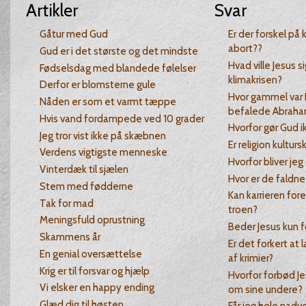
Artikler
Svar
Gåtur med Gud
Er der forskel på k
abort??
Gud er i det største og det mindste
Hvad ville Jesus s
Fødselsdag med blandede følelser
klimakrisen?
Derfor er blomsterne gule
Hvor gammel var 
Nåden er som et varmt tæppe
befalede Abraha
Hvis vand fordampede ved 10 grader
Hvorfor gør Gud i
Jeg tror vist ikke på skæbnen
Er religion kultur
Verdens vigtigste menneske
Hvorfor bliver je
Vinterdæk til sjælen
Hvor er de faldne
Stem med fødderne
Kan karrieren fo
Tak for mad
troen?
Meningsfuld oprustning
Beder Jesus kun f
Skammens år
Er det forkert at
En genial oversættelse
af krimier?
Krig er til forsvar og hjælp
Hvorfor forbød Je
Vi elsker en happy ending
om sine undere?
Glæd dig til høsten