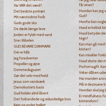
Får jeg hele nadve
får vinen?
Var VAR det værd?
Hvordan kan jeg v
Det bedste portræt
Gud?
Mit næstsidste forår
Hvorfor kan nogl
Guds gode sko
Hvad er keltisk k
De døde længe leve
Hvad betyder det,
Jorden er fyldt med vand
tegn?
Sne i Bibelen
Kan man gå med 
GUD BEVARE DANMARK
kristen?
Der er håb
Kan mirakler fork
Jeg foradventer
Hvad skete der m
Propeller og øjne
Proformagift. Kan
Dommedagsuret
Virker dåben uden
Gør det selv med held
Har manden ansva
Jesus som vandværk
Må vi destruere 
Demokratiets basis
Hvordan skal jeg l
Gud holder altid åbent
Er mindfulness f
Det forbandede og vidunderlige kors
kristendom?
Køer og andet helligt