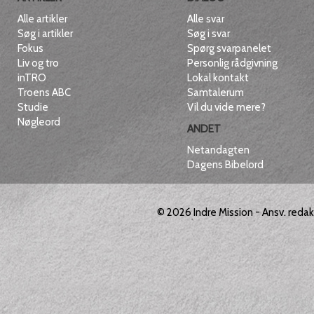
Alle artikler
Alle svar
Søg i artikler
Søg i svar
Fokus
Spørg svarpanelet
Liv og tro
Personlig rådgivning
inTRO
Lokal kontakt
Troens ABC
Samtalerum
Studie
Vil du vide mere?
Nøgleord
ANDET
Netandagten
Dagens Bibelord
© 2026
Indre Mission
- Ansv. reda