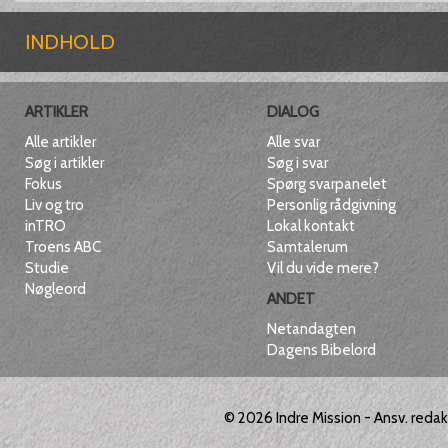
INDHOLD
ARTIKLER
DIALOG
Alle artikler
Alle svar
Søg i artikler
Søg i svar
Fokus
Spørg svarpanelet
Liv og tro
Personlig rådgivning
inTRO
Lokal kontakt
Troens ABC
Samtalerum
Studie
Vil du vide mere?
Nøgleord
ANDET
Netandagten
Dagens Bibelord
© 2026
Indre Mission
- Ansv. reda