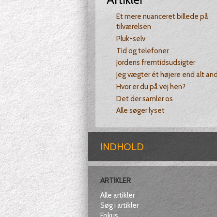
Et mere nuanceret billede på
tilværelsen
Pluk-selv
Tid og telefoner
Jordens fremtidsudsigter
Jeg vægter ét højere end alt an
Hvor er du på vej hen?
Det der samler os
Alle søger lyset
INDHOLD
ARTIKLER
Alle artikler
Søg i artikler
Fokus