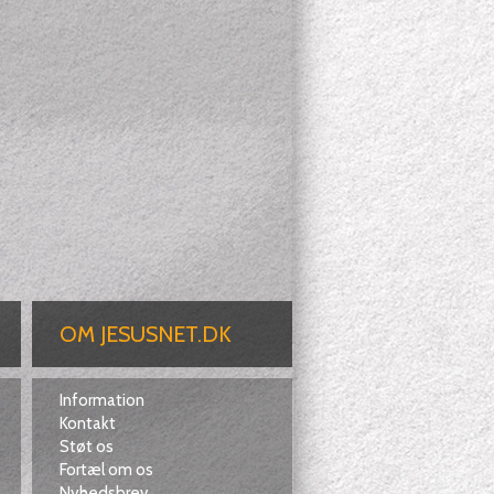
OM JESUSNET.DK
Information
Kontakt
Støt os
Fortæl om os
Nyhedsbrev