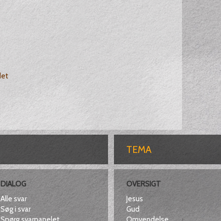
det
TEMA
DIALOG
OVERSIGT
Alle svar
Jesus
Søg i svar
Gud
Spørg svarpanelet
Omvendelse