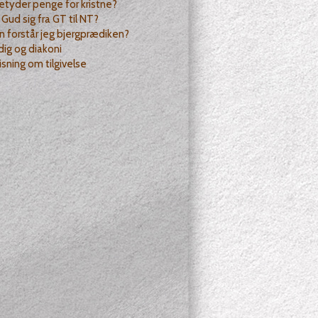
tyder penge for kristne?
Gud sig fra GT til NT?
 forstår jeg bjergprædiken?
 dig og diakoni
sning om tilgivelse