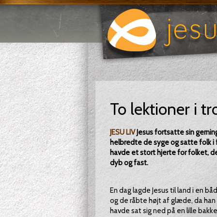
To lektioner i tr
JESU LIV
Jesus fortsatte sin gerni
helbredte de syge og satte folk 
havde et stort hjerte for folket, 
dyb og fast.
En dag lagde Jesus til land i en
og de råbte højt af glæde, da han 
havde sat sig ned på en lille bak