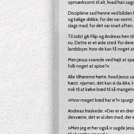
opmærksomt til alt, hvad han sag
Disciplene sad henne ved båden 
og kølige drikke, for der var varmt
slags mad, for det var snart aften
Til sidst gik Filip og Andreas hen t
nu. Dette er et øde sted. For der
landsbyer, hvor de kan få noget at
Men Jesus svarede ved højt at spørg
folk noget at spise?«
Alle tilhørerne hørte, hvad Jesus s
hæst. »Jamen, det kan vi da ikke, 
nok til at købe brød til så mange!«
»Hvor meget brød har vi?« spurgte
Andreas hviskede: »Der er en dren
desværre, det er al den mad, der e
»Men jeg er her også,« sagde Jesus r