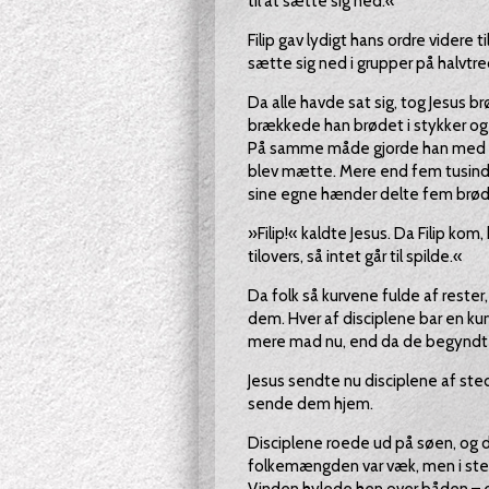
til at sætte sig ned.«
Filip gav lydigt hans ordre videre t
sætte sig ned i grupper på halvtre
Da alle havde sat sig, tog Jesus 
brækkede han brødet i stykker og g
På samme måde gjorde han med fiske
blev mætte. Mere end fem tusin
sine egne hænder delte fem brød 
»Filip!« kaldte Jesus. Da Filip kom,
tilovers, så intet går til spilde.«
Da folk så kurvene fulde af rester,
dem. Hver af disciplene bar en kurv
mere mad nu, end da de begyndte 
Jesus sendte nu disciplene af sted i
sende dem hjem.
Disciplene roede ud på søen, og de
folkemængden var væk, men i sted