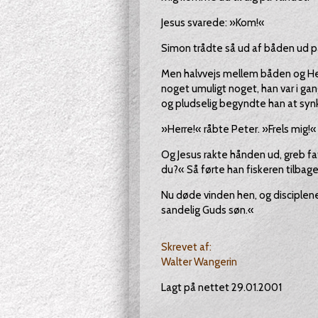
Jesus svarede: »Kom!«
Simon trådte så ud af båden ud p
Men halvvejs mellem båden og Herr
noget umuligt noget, han var i ga
og pludselig begyndte han at syn
»Herre!« råbte Peter. »Frels mig!«
Og Jesus rakte hånden ud, greb fa
du?« Så førte han fiskeren tilbage
Nu døde vinden hen, og disciplene
sandelig Guds søn.«
Skrevet af:
Walter Wangerin
Lagt på nettet 29.01.2001