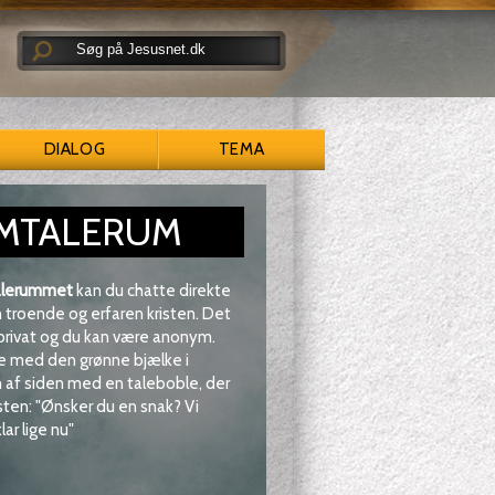
DIALOG
TEMA
MTALERUM
lerummet
kan du chatte direkte
troende og erfaren kristen. Det
 privat og du kan være anonym.
e med den grønne bjælke i
af siden med en taleboble, der
sten: "Ønsker du en snak? Vi
lar lige nu"