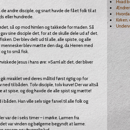
Hvad be
Ændrer 
il de andre disciple, og snart havde de fået folk til at
Hvordan
ds eller hundrede.
Kirken,
Undervi
brødet, så op mod himlen og takkede for maden. Så
av sine disciple det, for at de skulle dele ud af det.
n. Der blev delt ud til alle, alle spiste, og alle
d mennesker blev mætte den dag, da Herren med
og to små fisk.
 hviskede Jesus i hans øre: »Saml alt det, der bliver
 gik miraklet ved deres måltid først rigtig op for
 ned til båden. Tolv disciple, tolv kurve! Der var altså
at spise, og dog havde de alle spist sig mætte!
 båden. Han ville selv sige farvel til alle folk og
r var de i seks timer – i mørke. Larmen fra
et var vinden og bølgerne begyndt at larme.