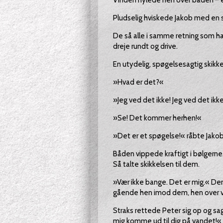
Vinden hylede hen over båden – e
Pludselig hviskede Jakob med en 
De så alle i samme retning som ha
dreje rundt og drive.
En utydelig, spøgelsesagtig skik
»Hvad er det?«
»Jeg ved det ikke! Jeg ved det ikk
»Se! Det kommer herhen!«
»Det er et spøgelse!« råbte Jakob
Båden vippede kraftigt i bølgerne.
Så talte skikkelsen til dem.
»Vær ikke bange. Det er mig.« De
gående hen imod dem, hen over 
Straks rettede Peter sig op og sagd
mig komme ud til dig på vandet!«