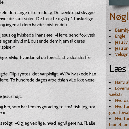
de.
hele den lange eftermiddag. De tænkte på skygge
Nøgl
, hvor de sad i solen. De tænkte også på forskellige
, og ingen af dem havde spist endnu.
Barmhj
il Jesus og hviskede i hans øre: »Herre, send folk væk
Engle
es egen skyld må du sende dem hjem til deres
Jesu liv
 spise.«
Jesu u
Velsign
e: »Filip, hvordan vil du foreslå, at vi skal skaffe
Læs 
agde. Filip syntes, det var pinligt. »Vi?« hviskede han
Herre. To hundrede dages arbejdsløn ville ikke være
Har vi 
Lover B
vækst?
 Jesus højt.
Hvordan
Hvorfor
g her, som har fem bygbrød og to små fisk. Jeg tror
godsforval
r.«
Hvorfor
oligt. »Og jeg ved lige, hvad jeg vil gøre nu. Få alle
barnebarn