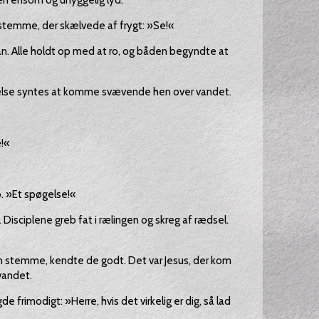
n ensom og uhyggelig lyd.
stemme, der skælvede af frygt: »Se!«
n. Alle holdt op med at ro, og båden begyndte at
kelse syntes at komme svævende hen over vandet.
e!«
. »Et spøgelse!«
 Disciplene greb fat i rælingen og skreg af rædsel.
n stemme, kendte de godt. Det var Jesus, der kom
vandet.
e frimodigt: »Herre, hvis det virkelig er dig, så lad