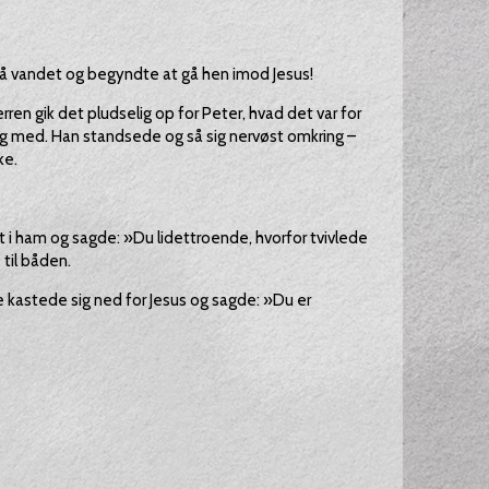
å vandet og begyndte at gå hen imod Jesus!
en gik det pludselig op for Peter, hvad det var for
ng med. Han standsede og så sig nervøst omkring –
ke.
t i ham og sagde: »Du lidettroende, hvorfor tvivlede
 til båden.
 kastede sig ned for Jesus og sagde: »Du er