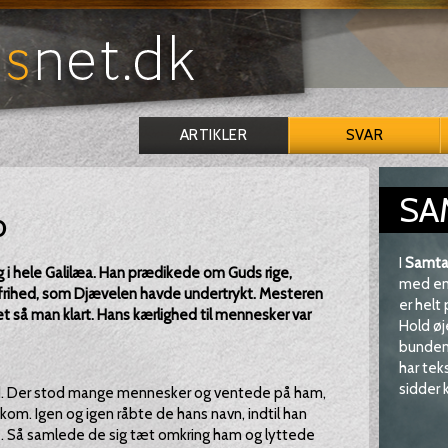
ARTIKLER
SVAR
SA
o
I
Samta
ng i hele Galilæa. Han prædikede om Guds rige,
med en 
i frihed, som Djævelen havde undertrykt. Mesteren
er helt
det så man klart. Hans kærlighed til mennesker var
Hold øj
bunden 
har tek
sidder k
 båd. Der stod mange mennesker og ventede på ham,
kom. Igen og igen råbte de hans navn, indtil han
ke. Så samlede de sig tæt omkring ham og lyttede