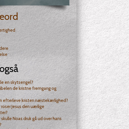
eord
ertighed
ndere
else
også
alle en skytsengel?
ibelen de kristne fremgang og
 efterleve kristen næstekærlighed?
 roser Jesus den uærlige
ter?
 skulle Noas druk gå ud over hans
?